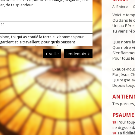
ier, de ta splendeur.
A. Rivière — 
Voici le temp
Où dans le c
, 11
Uni au Père e
Tu viens rép
s bon, toi qui as confié la terre aux hommes pour
Que notre l
a gardent et la travaillent, pour qu'ils puissent
ser en s'entraidant, donne-nous de mener nos
Que notre vi
avec un esprit filial envers toi et un esprit fraternel
S'enflammen
veille
lendemain
ous. Par Jésus, le Christ, notre Seigneur. Amen.
Pour tous l
Exauce-nous
Par Jésus Chr
Qui règne av
Depuis toujo
ANTIEN
Tes paroles,
PSAUME :
Pour toujo
89
se dr
e
sse da
Ta fidéli
90