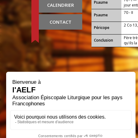
Psaume
CALENDRIER
jour ent
70 - II
Psaume
CONTACT
2 Co 13
Péricope
Père trè
Conclusion
qu'ils l
progres
travaux 
envers t