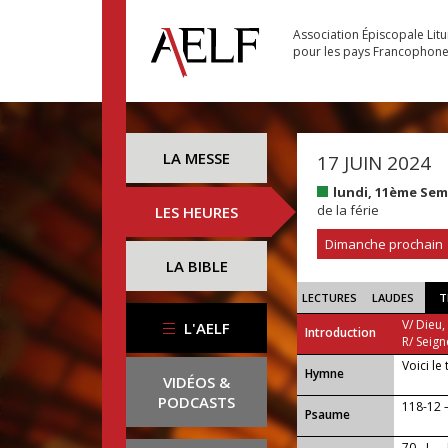
Association Épiscopale Lit
pour les pays Francophon
LA MESSE
17 JUIN 2024
lundi, 11ème Se
de la férie
LES HEURES
Dimanche prochain
LA BIBLE
LECTURES
LAUDES
T
V/ Dieu,
L'AELF
Introduction
R/ Seign
Voici le
...
Hymne
VIDÉOS &
PODCASTS
118-12 
Psaume
70 - I —