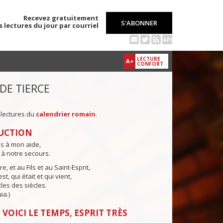
Recevez gratuitement
S'ABONNER
s lectures du jour par courriel
API
LECTURE
A+
CONFORT
 DE TIERCE
 lectures du
calendrier romain
.
UCTION
ns à mon aide,
 à notre secours.
e, et au Fils et au Saint-Esprit,
st, qui était et qui vient,
cles des siècles.
ia.)
 VOICI LE TEMPS, ESPRIT TRÈS