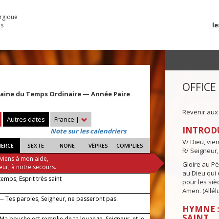
urgique
le
es
OFFICE
maine du Temps Ordinaire — Année Paire
Revenir aux
Autres dates
France
|
INTROD
Note sur les calendriers
V/ Dieu, vie
IERCE
SEXTE
NONE
VÊPRES
COMPLIES
R/ Seigneur,
 viens à mon aide,
Gloire au Pèr
eur, à notre secours.
au Dieu qui e
 temps, Esprit très saint
pour les siè
Amen. (Allélu
— Tes paroles, Seigneur, ne passeront pas.
HYMNE :
SAINT
 Ma bouche est remplie de ta louange, Seigneur, et le