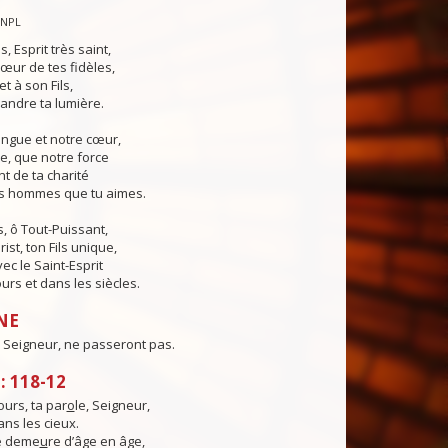
CNPL
s, Esprit très saint,
œur de tes fidèles,
t à son Fils,
andre ta lumière.
angue et notre cœur,
e, que notre force
t de ta charité
es hommes que tu aimes.
, ô Tout-Puissant,
ist, ton Fils unique,
ec le Saint-Esprit
urs et dans les siècles.
NE
 Seigneur, ne passeront pas.
 118-12
urs, ta par
o
le, Seigneur,
ns les cieux.
té deme
u
re d’âge en âge,