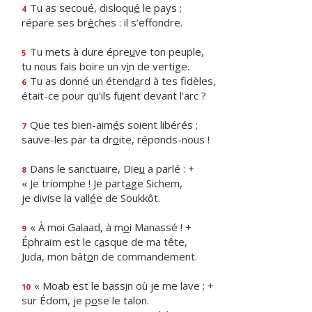
Tu as secoué, disloqu
é
le pays ;
4
répare ses br
è
ches : il s’effondre.
Tu mets à dure épre
u
ve ton peuple,
5
tu nous fais boire un v
i
n de vertige.
Tu as donné un étend
a
rd à tes fidèles,
6
était-ce pour qu’ils fu
i
ent devant l’arc ?
Que tes bien-aim
é
s soient libérés ;
7
sauve-les par ta dr
o
ite, réponds-nous !
Dans le sanctuaire, Die
u
a parlé : +
8
« Je triomphe ! Je part
a
ge Sichem,
je divise la vall
é
e de Soukkôt.
« À moi Galaad, à m
o
i Manassé ! +
9
Éphraïm est le c
a
sque de ma tête,
Juda, mon bât
o
n de commandement.
« Moab est le bass
i
n où je me lave ; +
10
sur Édom, je p
o
se le talon.