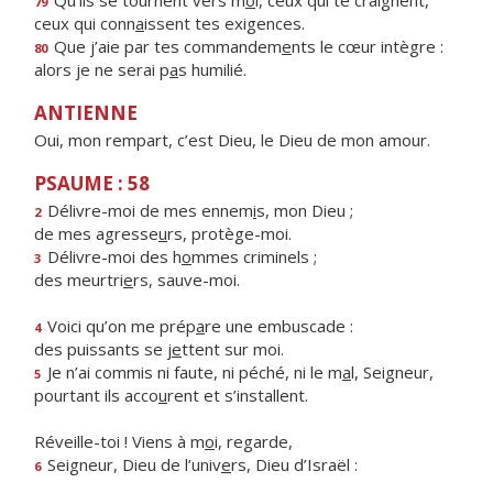
Qu’ils se tournent vers m
o
i, ceux qui te craignent,
79
ceux qui conn
a
issent tes exigences.
Que j’aie par tes commandem
e
nts le cœur intègre :
80
alors je ne serai p
a
s humilié.
ANTIENNE
Oui, mon rempart, c’est Dieu, le Dieu de mon amour.
PSAUME : 58
Délivre-moi de mes ennem
i
s, mon Dieu ;
2
de mes agresse
u
rs, protège-moi.
Délivre-moi des h
o
mmes criminels ;
3
des meurtri
e
rs, sauve-moi.
Voici qu’on me prép
a
re une embuscade :
4
des puissants se j
e
ttent sur moi.
Je n’ai commis ni faute, ni péché, ni le m
a
l, Seigneur,
5
pourtant ils acco
u
rent et s’installent.
Réveille-toi ! Viens à m
o
i, regarde,
Seigneur, Dieu de l’univ
e
rs, Dieu d’Israël :
6