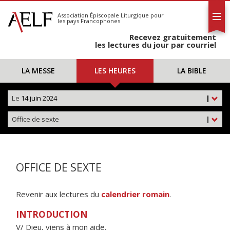
L'AELF
S'abonner
Association Épiscopale Liturgique
pour
les pays Francophones
Calendrier
Recevez gratuitement
Contact
les lectures du jour par courriel
LA MESSE
LES HEURES
LA BIBLE
Le
14 juin 2024
|
Office de sexte
|
OFFICE DE SEXTE
Revenir aux lectures du
calendrier romain
.
INTRODUCTION
V/ Dieu, viens à mon aide,