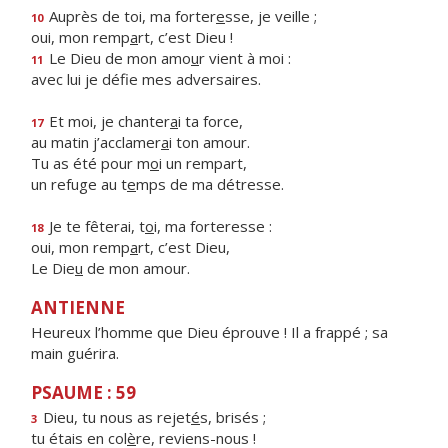
Auprès de toi, ma forter
e
sse, je veille ;
10
oui, mon remp
a
rt, c’est Dieu !
Le Dieu de mon amo
u
r vient à moi :
11
avec lui je déf
e mes adversaires.
Et moi, je chanter
a
i ta force,
17
au matin j’acclamer
a
i ton amour.
Tu as été pour m
o
i un rempart,
un refuge au t
e
mps de ma détresse.
Je te fêterai, t
o
i, ma forteresse :
18
oui, mon remp
a
rt, c’est Dieu,
Le Die
u
de mon amour.
ANTIENNE
Heureux l’homme que Dieu éprouve ! Il a frappé ; sa
main guérira.
PSAUME : 59
Dieu, tu nous as rejet
é
s, brisés ;
3
tu étais en col
è
re, reviens-nous !