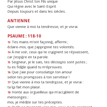
Par Jésus Christ ton Fils unique
Qui règne avec le Saint-Esprit
Depuis toujours et dans les siècles.
ANTIENNE
Que vienne à moi ta tendresse, et je vivrai.
PSAUME : 118-10
Tes mains m’ont façonn
é
, affermi ;
73
éclaire-moi, que j’appr
e
nne tes volontés.
À me voir, ceux qui te cr
a
ignent se réjouissent,
74
car j’esp
è
re en ta parole.
Seigneur, je le sais, tes décisi
o
ns sont justes ;
75
tu es fid
è
le quand tu m’éprouves.
Que j’aie pour consolati
o
n ton amour
76
selon tes prom
e
sses à ton serviteur !
Que vienne à moi ta tendr
e
sse, et je vivrai :
77
ta l
o
i fait mon plaisir.
Honte aux orgueilleux qui m’acc
a
blent de
78
mensonges ;
moi, je méd
i
te sur tes préceptes.