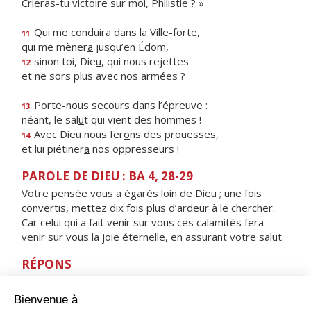
Crieras-tu victoire sur m
o
i, Philistie ? »
Qui me conduir
a
dans la Ville-forte,
11
qui me mèner
a
jusqu’en Édom,
sinon toi, Die
u
, qui nous rejettes
12
et ne sors plus av
e
c nos armées ?
Porte-nous seco
u
rs dans l’épreuve :
13
néant, le sal
u
t qui vient des hommes !
Avec Dieu nous fer
o
ns des prouesses,
14
et lui piétiner
a
nos oppresseurs !
PAROLE DE DIEU : BA 4, 28-29
Votre pensée vous a égarés loin de Dieu ; une fois
convertis, mettez dix fois plus d’ardeur à le chercher.
Car celui qui a fait venir sur vous ces calamités fera
venir sur vous la joie éternelle, en assurant votre salut.
RÉPONS
V/ Près du Seigneur est l’amour,
près de lui abonde le rachat.