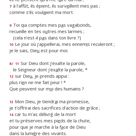
à l’affût, ils épient, ils surv
e
illent mes pas ;
7
comme s’ils voul
a
ient ma mort.
Toi qui comptes mes p
a
s vagabonds,
9
recueille en tes o
u
tres mes larmes ;
(cela n’est-il p
a
s dans ton livre ?)
Le jour où j’appellerai, mes ennem
i
s reculeront ;
10
je le sais, Die
u
est pour moi.
Sur Dieu dont j’exalte la parole,
R/
11
le Seigneur dont j’ex
a
lte la parole, *
sur Die
u
, je prends appui :
12
plus ri
e
n ne me fait peur ! *
Que peuvent sur m
o
i des humains ?
Mon Dieu, je tiendr
a
i ma promesse,
13
je t’offrirai des sacrif
ces d’action de grâce ;
car tu m’as délivr
é
de la mort
14
et tu préserves mes pi
e
ds de la chute,
pour que je marche à la f
a
ce de Dieu
dans la lumi
è
re des vivants.