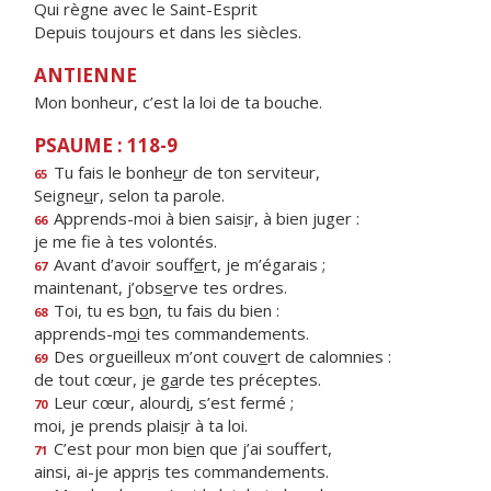
Qui règne avec le Saint-Esprit
Depuis toujours et dans les siècles.
ANTIENNE
Mon bonheur, c’est la loi de ta bouche.
PSAUME : 118-9
Tu fais le bonhe
u
r de ton serviteur,
65
Seigne
u
r, selon ta parole.
Apprends-moi à bien sais
i
r, à bien juger :
66
je me f
e à tes volontés.
Avant d’avoir souff
e
rt, je m’égarais ;
67
maintenant, j’obs
e
rve tes ordres.
Toi, tu es b
o
n, tu fais du bien :
68
apprends-m
o
i tes commandements.
Des orgueilleux m’ont couv
e
rt de calomnies :
69
de tout cœur, je g
a
rde tes préceptes.
Leur cœur, alourd
i
, s’est fermé ;
70
moi, je prends plais
i
r à ta loi.
C’est pour mon bi
e
n que j’ai souffert,
71
ainsi, ai-je appr
i
s tes commandements.