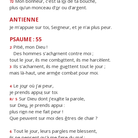
Mon bonheur, c’est la l
o
i de ta bouche,
72
plus qu’un monceau d’
o
r ou d’argent.
ANTIENNE
Je m’appuie sur toi, Seigneur, et je n’ai plus peur.
PSAUME : 55
Pitié, mon Dieu !
2
Des hommes s’ach
a
rnent contre moi ;
tout le jour, ils me comb
a
ttent, ils me harcèlent.
Ils s’acharnent, ils me gu
e
ttent tout le jour ;
3
mais là-haut, une arm
é
e combat pour moi.
Le jo
u
r où j’ai peur,
4
je prends appu
i
sur toi.
Sur Dieu dont j’ex
a
lte la parole,
R/
5
sur Die
u
, je prends appui :
plus ri
e
n ne me fait peur !
Que peuvent sur moi des
ê
tres de chair ?
Tout le jour, leurs par
o
les me blessent,
6
ils ne pensent qu’à me f
a
ire du mal ;