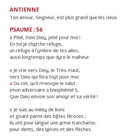
ANTIENNE
Ton amour, Seigneur, est plus grand que les cieux.
PSAUME : 56
Pitié, mon Die
u
, pitié pour moi !
2
En toi je ch
e
rche refuge,
un refuge à l’
o
mbre de tes ailes,
aussi longtemps que d
u
re le malheur.
Je crie vers Die
u
, le Très-Haut,
3
vers Dieu qui fera to
u
t pour moi.
Du ciel, qu’il m’env
o
ie le salut :
4
(mon adversaire a blasphémé !).
Que Dieu envoie son amo
u
r et sa vérité !
Je suis au milie
u
de lions
5
et gisant parmi des b
ê
tes féroces ;
ils ont pour langue une
a
rme tranchante,
pour dents, des l
a
nces et des flèches.