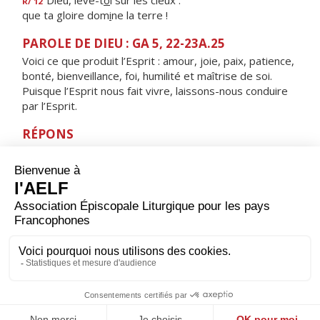
Dieu, lève-t
o
i sur les cieux :
R/ 12
que ta gloire dom
i
ne la terre !
PAROLE DE DIEU : GA 5, 22-23A.25
Voici ce que produit l’Esprit : amour, joie, paix, patience,
bonté, bienveillance, foi, humilité et maîtrise de soi.
Puisque l’Esprit nous fait vivre, laissons-nous conduire
par l’Esprit.
RÉPONS
V/ Seigneur, ton souffle est bienfaisant,
qu'il me guide en un pays de plaines.
ORAISON
Nous en appelons à toi, Seigneur, toi qui conduis ta
créature humaine à travers les conflits de ce monde :
fais aboutir les volontés de paix de notre temps, afin
que tous les hommes puissent vivre heureux et te
louer pour l'amour que tu donnes.