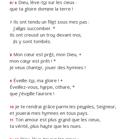
Dieu, lève-t
o
i sur les cieux :
R/ 6
que ta gloire dom
i
ne la terre !
Ils ont tendu un fil
e
t sous mes pas :
7
j’all
a
is succomber. *
Ils ont creusé un tro
u
devant moi,
i
ls y sont tombés.
Mon cœur est pr
ê
t, mon Dieu, +
8
mon cœ
u
r est prêt ! *
Je veux chant
e
r, jouer des hymnes !
Éveille-t
o
i, ma gloire ! +
9
Éveillez-vous, h
a
rpe, cithare, *
que j’év
e
ille l’aurore !
Je te rendrai grâce parmi les pe
u
ples, Seigneur,
10
et jouerai mes h
y
mnes en tous pays.
Ton amour est plus gr
a
nd que les cieux,
11
ta vérité, plus ha
u
te que les nues.