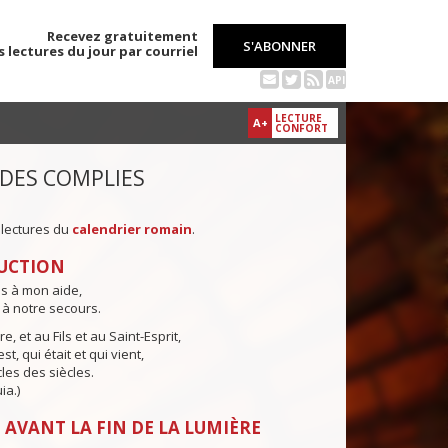
Recevez gratuitement
S'ABONNER
s lectures du jour par courriel
API
LECTURE
A+
CONFORT
 DES COMPLIES
 lectures du
calendrier romain
.
UCTION
ns à mon aide,
 à notre secours.
e, et au Fils et au Saint-Esprit,
st, qui était et qui vient,
cles des siècles.
ia.)
 AVANT LA FIN DE LA LUMIÈRE