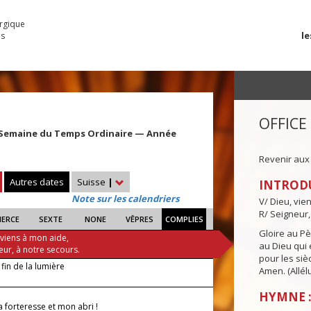
urgique
le
es
OFFICE
 Semaine du Temps Ordinaire — Année
Revenir aux
Autres dates
Suisse
|
INTROD
Note sur les calendriers
V/ Dieu, vie
R/ Seigneur,
IERCE
SEXTE
NONE
VÊPRES
COMPLIES
Gloire au Pèr
 viens à mon aide,
au Dieu qui e
eur, à notre secours.
pour les siè
 fin de la lumière
Amen. (Allélu
HYMNE :
 forteresse et mon abri !