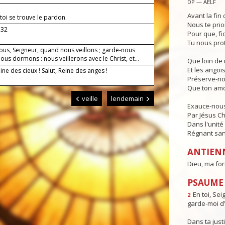
DP — AELF
Avant la fin 
toi se trouve le pardon.
Nous te prio
.32
Pour que, fi
Tu nous pro
ous, Seigneur, quand nous veillons ; garde-nous
us dormons : nous veillerons avec le Christ, et...
Que loin de 
Et les angois
eine des cieux ! Salut, Reine des anges !
Préserve-no
Que ton amo
veille
lendemain
Exauce-nous,
Par Jésus Ch
Dans l'unité 
Régnant sans
ANTIEN
Dieu, ma for
PSAUME : 
En toi, Sei
2
garde-moi d'
Dans ta justi