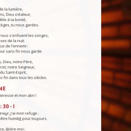
de la lumière,
ns, Dieu créateur,
dèle à ta bonté,
tèges, tu nous gardes.
nous s'enfuient les songes,
ses de la nuit.
us de l'ennemi :
ur sans fin nous garde.
 Dieu, notre Père,
rist, notre Seigneur,
du Saint-Esprit,
 fin dans tous les siècles.
NE
teresse et mon abri !
30 - I
gne
u
r, j'ai mon refuge ;
être humili
é
pour toujours.
ce, l
i
bère-moi ;