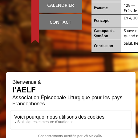
CALENDRIER
129 —
Psaume
Près de 
Ep 4, 30
Péricope
CONTACT
Cantique de
Sauve-n
Syméon
quand no
Salut, R
Conclusion