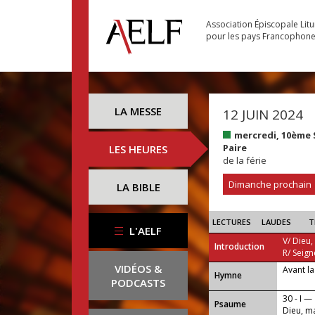
Association Épiscopale Lit
pour les pays Francophon
LA MESSE
12 JUIN 2024
mercredi, 10ème
Paire
LES HEURES
de la férie
Dimanche prochain
LA BIBLE
LECTURES
LAUDES
T
L'AELF
V/ Dieu,
Introduction
R/ Seign
VIDÉOS &
Avant la
...
Hymne
PODCASTS
30 - I —
Psaume
Dieu, ma