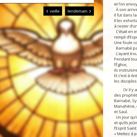
et l’on envo
À son arrivé
veille
lendemain
il fut dans la
Il les exhort
à rester d’u
C’était en 
rempli d’Espr
Une foule co
Barnabé part
L’ayant trou
Pendant tou
l’Église,
ils instruisi
Et c’est à An
les disciple
Or il y avai
des prophèt
Barnabé, Sy
Manahène, c
et Saul.
Un jour qu’i
et qu’ils jeû
l’Esprit Saint 
« Mettez à p