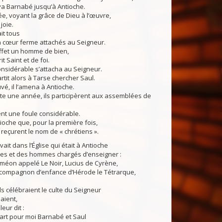
ya Barnabé jusqu’à Antioche.
e, voyant la grâce de Dieu à l’œuvre,
 joie.
ait tous
n cœur ferme attachés au Seigneur.
effet un homme de bien,
it Saint et de foi.
nsidérable s’attacha au Seigneur.
it alors à Tarse chercher Saul.
vé, il l’amena à Antioche.
te une année, ils participèrent aux assemblées de
rent une foule considérable.
tioche que, pour la première fois,
s reçurent le nom de « chrétiens ».
t dans l’Église qui était à Antioche
es et des hommes chargés d’enseigner :
méon appelé Le Noir, Lucius de Cyrène,
ompagnon d’enfance d’Hérode le Tétrarque,
ls célébraient le culte du Seigneur
naient,
leur dit :
art pour moi Barnabé et Saul