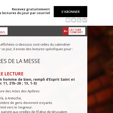
Recevez gratuitement
S'ABONNER
s lectures du jour par courriel
API
LECTURE
A+
DOC)
CONFORT
 affichées ci-dessous sont celles du calendrier
ce jour, il existe des lectures spécifiques pour :
ES DE LA MESSE
E LECTURE
un homme de bien, rempli d’Esprit Saint et
c 11, 21b-26 ; 13, 1-3)
ivre des Actes des Apôtres
là, à Antioche,
mbre de gens devinrent croyants
rent vers le Seigneur.
parvint aux oreilles de l’Église de Jérusalem,