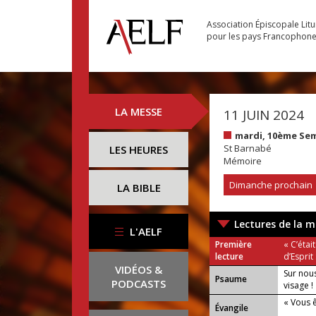
Association Épiscopale Lit
pour les pays Francophon
LA MESSE
11 JUIN 2024
mardi, 10ème Se
St Barnabé
LES HEURES
Mémoire
Dimanche prochain
LA BIBLE
Lectures de la m
L'AELF
Première
« C’éta
lecture
d’Esprit 
VIDÉOS &
Sur nous
Psaume
PODCASTS
visage !
« Vous ê
Évangile