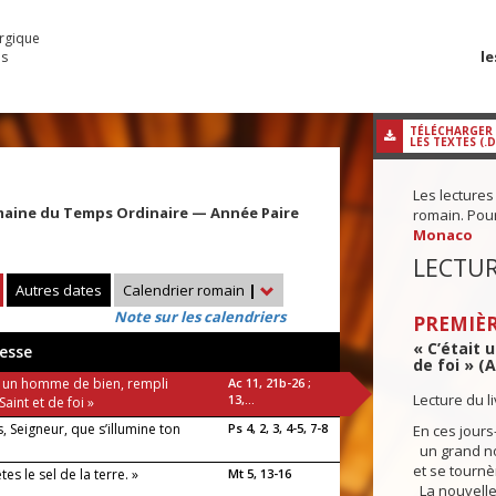
urgique
le
es
TÉLÉCHARGER
LES TEXTES (.
Les lectures
maine du Temps Ordinaire — Année Paire
romain. Pour 
Monaco
LECTUR
Autres dates
Calendrier romain
|
Note sur les calendriers
PREMIÈR
« C’était 
esse
de foi » (A
it un homme de bien, rempli
Ac 11, 21b-26 ;
Lecture du l
13,...
Saint et de foi »
, Seigneur, que s’illumine ton
Ps 4, 2, 3, 4-5, 7-8
En ces jours-
un grand no
et se tournè
tes le sel de la terre. »
Mt 5, 13-16
La nouvelle 