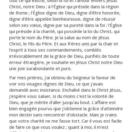
tout ce qui existe, selon la foi et l'amour envers Jésus
Christ, notre Dieu ; à l'Église qui préside dans la région
de Rome ; l'Église digne de Dieu, digne d'être honorée,
digne d'être appelée bienheureuse, digne de réussir
selon ses vœux, digne par sa pureté dans la foi ; l'Église
qui préside à la charité, qui possède la loi du Christ, qui
porte le nom du Père. Je la salue au nom de Jésus
Christ, le Fils du Père. Et aux frères unis par la chair et
l'esprit à tous ses commandements, comblés
irrévocablement de la grâce de Dieu, purifiés de toute
erreur étrangère, je souhaite en Jésus Christ notre Dieu
une joie surabondante et pure.
Par mes prières, j'ai obtenu du Seigneur la faveur de
voir vos visages dignes de Dieu, ce que j'avais
demandé avec insistance. Enchaîné dans le Christ Jésus,
j'espère vous saluer, si du moins c'est la volonté de
Dieu, que je mérite d'aller jusqu'au bout. L'affaire est
bien engagée pourvu que j'obtienne la grâce d'atteindre
mon destin sans rencontrer d'obstacle. Mais je crains
que votre charité ne me fasse tort. Car il vous est facile
de faire ce que vous voulez ; quant à moi, il m'est