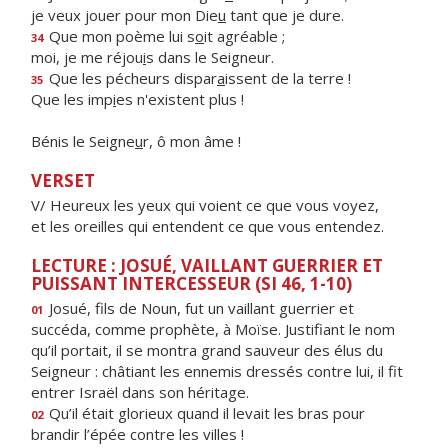
je veux jouer pour mon Die
u
tant que je dure.
Que mon poème lui s
o
it agréable ;
34
moi, je me réjou
i
s dans le Seigneur.
Que les pécheurs dispar
a
issent de la terre !
35
Que les imp
i
es n'existent plus !
Bénis le Seigne
u
r, ô mon âme !
VERSET
V/ Heureux les yeux qui voient ce que vous voyez,
et les oreilles qui entendent ce que vous entendez.
LECTURE : JOSUÉ, VAILLANT GUERRIER ET
PUISSANT INTERCESSEUR (SI 46, 1-10)
Josué, fils de Noun, fut un vaillant guerrier et
01
succéda, comme prophète, à Moïse. Justifiant le nom
qu’il portait, il se montra grand sauveur des élus du
Seigneur : châtiant les ennemis dressés contre lui, il fit
entrer Israël dans son héritage.
Qu’il était glorieux quand il levait les bras pour
02
brandir l’épée contre les villes !