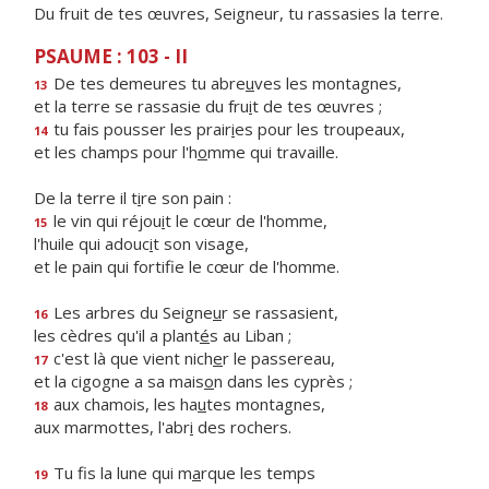
Du fruit de tes œuvres, Seigneur, tu rassasies la terre.
PSAUME : 103 - II
De tes demeures tu abre
u
ves les montagnes,
13
et la terre se rassasie du fru
i
t de tes œuvres ;
tu fais pousser les prair
i
es pour les troupeaux,
14
et les champs pour l'h
o
mme qui travaille.
De la terre il t
i
re son pain :
le vin qui réjou
i
t le cœur de l'homme,
15
l'huile qui adouc
i
t son visage,
et le pain qui fortif
e le cœur de l'homme.
Les arbres du Seigne
u
r se rassasient,
16
les cèdres qu'il a plant
é
s au Liban ;
c'est là que vient nich
e
r le passereau,
17
et la cigogne a sa mais
o
n dans les cyprès ;
aux chamois, les ha
u
tes montagnes,
18
aux marmottes, l'abr
i
des rochers.
Tu fis la lune qui m
a
rque les temps
19