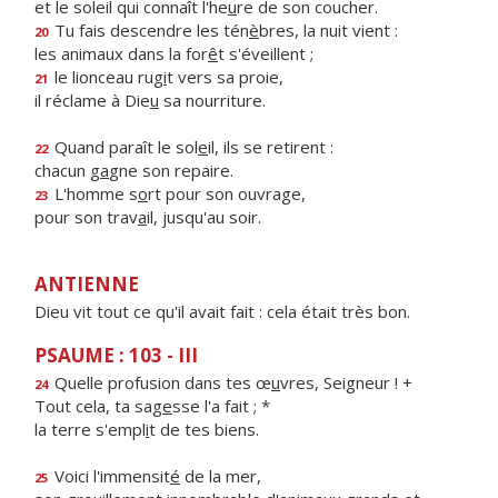
et le soleil qui connaît l'he
u
re de son coucher.
Tu fais descendre les tén
è
bres, la nuit vient :
20
les animaux dans la for
ê
t s'éveillent ;
le lionceau rug
i
t vers sa proie,
21
il réclame à Die
u
sa nourriture.
Quand paraît le sol
e
il, ils se retirent :
22
chacun g
a
gne son repaire.
L'homme s
o
rt pour son ouvrage,
23
pour son trav
a
il, jusqu'au soir.
ANTIENNE
Dieu vit tout ce qu'il avait fait : cela était très bon.
PSAUME : 103 - III
Quelle profusion dans tes œ
u
vres, Seigneur ! +
24
Tout cela, ta sag
e
sse l'a fait ; *
la terre s'empl
i
t de tes biens.
Voici l'immensit
é
de la mer,
25