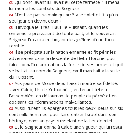
Qui donc, avant lui, avait eu cette fermeté ? Il mena
03
lui-même les combats du Seigneur.
N’est-ce pas sa main qui arrêta le soleil et fit qu’un
04
seul jour en devint deux ?
Il invoqua le Très-Haut, le Puissant, quand les
05
ennemis le pressaient de toute part, et le souverain
Seigneur l’exauça en lançant des grêlons d’une force
terrible.
Il se précipita sur la nation ennemie et fit périr les
06
adversaires dans la descente de Beth-Horone, pour
faire connaître aux nations la force de ses armes et qu’il
se battait au nom du Seigneur, car il marchait à la suite
du Puissant.
Aux jours de Moïse déjà, il avait montré sa fidélité, –
07
avec Caleb, fils de Yefounnè –, en tenant tête à
l’assemblée, en détournant le peuple du péché et en
apaisant les récriminations malveillantes.
Aussi, furent-ils épargnés tous les deux, seuls sur six
08
cent mille hommes, pour faire entrer Israël dans son
héritage, dans un pays ruisselant de lait et de miel.
Et le Seigneur donna à Caleb une vigueur qui lui resta
09