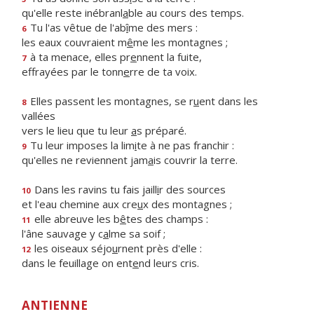
qu'elle reste inébranl
a
ble au cours des temps.
Tu l'as vêtue de l'ab
î
me des mers :
6
les eaux couvraient m
ê
me les montagnes ;
à ta menace, elles pr
e
nnent la fuite,
7
effrayées par le tonn
e
rre de ta voix.
Elles passent les montagnes, se r
u
ent dans les
8
vallées
vers le lieu que tu leur
a
s préparé.
Tu leur imposes la lim
i
te à ne pas franchir :
9
qu'elles ne reviennent jam
a
is couvrir la terre.
Dans les ravins tu fais jaill
i
r des sources
10
et l'eau chemine aux cre
u
x des montagnes ;
elle abreuve les b
ê
tes des champs :
11
l'âne sauvage y c
a
lme sa soif ;
les oiseaux séjo
u
rnent près d'elle :
12
dans le feuillage on ent
e
nd leurs cris.
ANTIENNE