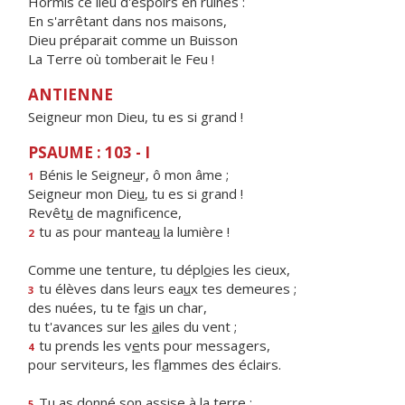
Hormis ce lieu d'espoirs en ruines :
En s'arrêtant dans nos maisons,
Dieu préparait comme un Buisson
La Terre où tomberait le Feu !
ANTIENNE
Seigneur mon Dieu, tu es si grand !
PSAUME : 103 - I
Bénis le Seigne
u
r, ô mon âme ;
1
Seigneur mon Die
u
, tu es si grand !
Revêt
u
de magnificence,
tu as pour mantea
u
la lumière !
2
Comme une tenture, tu dépl
o
ies les cieux,
tu élèves dans leurs ea
u
x tes demeures ;
3
des nuées, tu te f
a
is un char,
tu t'avances sur les
a
iles du vent ;
tu prends les v
e
nts pour messagers,
4
pour serviteurs, les fl
a
mmes des éclairs.
Tu as donné son ass
i
se à la terre :
5