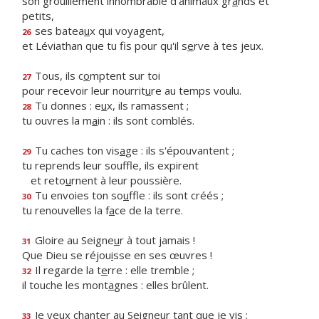
son grouillement innombrable d'animaux gr
a
nds et
petits,
ses batea
u
x qui voyagent,
26
et Léviathan que tu fis pour qu'il s
e
rve à tes jeux.
Tous, ils c
o
mptent sur toi
27
pour recevoir leur nourrit
u
re au temps voulu.
Tu donnes : e
u
x, ils ramassent ;
28
tu ouvres la m
a
in : ils sont comblés.
Tu caches ton vis
a
ge : ils s'épouvantent ;
29
tu reprends leur souffle, ils expirent
et reto
u
rnent à leur poussière.
Tu envoies ton so
u
ffle : ils sont créés ;
30
tu renouvelles la f
a
ce de la terre.
Gloire au Seigne
u
r à tout jamais !
31
Que Dieu se réjou
i
sse en ses œuvres !
Il regarde la t
e
rre : elle tremble ;
32
il touche les mont
a
gnes : elles brûlent.
Je veux chanter au Seigne
u
r tant que je vis ;
33