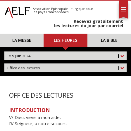
L'AELF
S'abonner
Association Épiscopale Liturgique
pour
les pays Francophones
Calendrier
Recevez gratuitement
Contact
les lectures du jour par courriel
LA MESSE
LES HEURES
LA BIBLE
Le
9 juin 2024
|
Office des lectures
|
OFFICE DES LECTURES
INTRODUCTION
V/ Dieu, viens à mon aide,
R/ Seigneur, à notre secours.