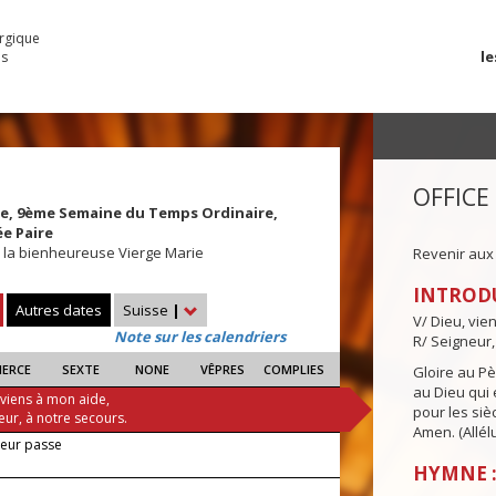
urgique
le
es
OFFICE
rie, 9ème Semaine du Temps Ordinaire,
e Paire
 la bienheureuse Vierge Marie
Revenir aux
INTROD
Autres dates
Suisse
|
V/ Dieu, vie
Note sur les calendriers
R/ Seigneur,
IERCE
SEXTE
NONE
VÊPRES
COMPLIES
Gloire au Pèr
au Dieu qui e
 viens à mon aide,
pour les siè
eur, à notre secours.
Amen. (Allélu
neur passe
HYMNE :