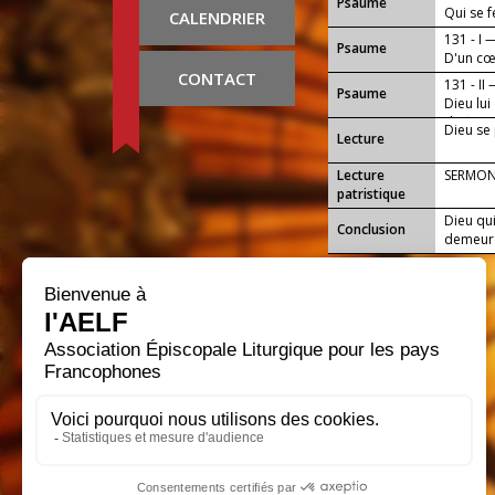
Psaume
Qui se f
CALENDRIER
Royaume
131 - I 
Psaume
D'un cœu
CONTACT
131 - II
Psaume
Dieu lu
de fin.
Dieu se 
Lecture
Lecture
SERMON 
patristique
Dieu qu
Conclusion
demeure 