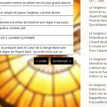
CFC — CNPL
era petit comme un enfant sera le plus grand dans le
 des cieux.
Le Seigneur 
—
Ouvriras-tu,
r simple et joyeux, Seigneur, j'ai tout donné.
Quand frapp
 —
Peux-tu lais
i donnera le trône de David et son règne n'aura pas
Qui réclame t
plaît à combler Job
Le Seigneur 
Entendras-t
DE S. LAURENT JUSTINIEN
L'Esprit de J
Il creuse en 
i as préparé dans le Cœur de la Vierge Marie une
Pour t'appre
digne de l'Esprit Saint ; accorde-nous, par so...
Le Seigneur 
veille
lendemain
Eteindras-tu
L'amour qui 
Vas-tu le fui
D'être l'or a
Le Seigneur 
Entreras-tu
Dans son euc
Rappelle-to
Il accueille t