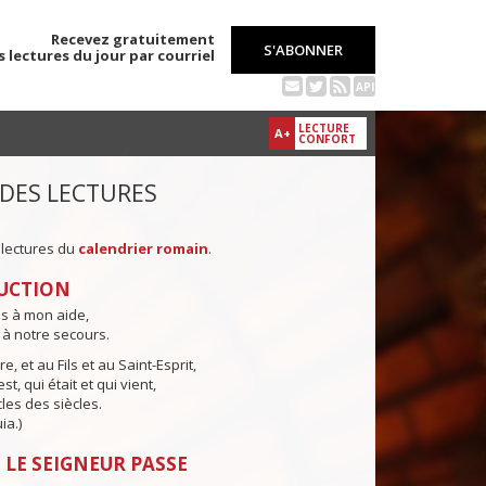
Recevez gratuitement
S'ABONNER
s lectures du jour par courriel
API
LECTURE
A+
CONFORT
 DES LECTURES
 lectures du
calendrier romain
.
UCTION
ns à mon aide,
 à notre secours.
e, et au Fils et au Saint-Esprit,
st, qui était et qui vient,
cles des siècles.
ia.)
 LE SEIGNEUR PASSE