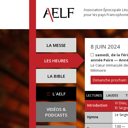
Association Épiscopale Lit
pour les pays Francophon
LA MESSE
8 JUIN 2024
samedi, de la fé
année Paire — Anné
LES HEURES
Le Cœur immaculé de
Mémoire
LA BIBLE
Dimanche prochain
L'AELF
LECTURES
LAUDES
T
V/ Dieu,
Introduction
R/ Seign
VIDÉOS &
PODCASTS
Le Seig
...
Hymne
130 —