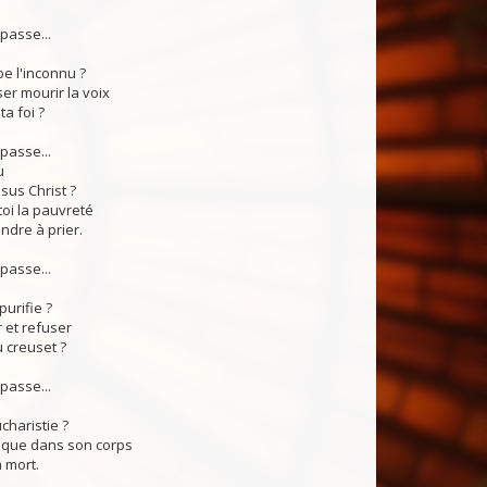
passe...
e l'inconnu ?
ser mourir la voix
a foi ?
passe...
u
ésus Christ ?
toi la pauvreté
ndre à prier.
passe...
purifie ?
r et refuser
u creuset ?
passe...
haristie ?
i que dans son corps
a mort.