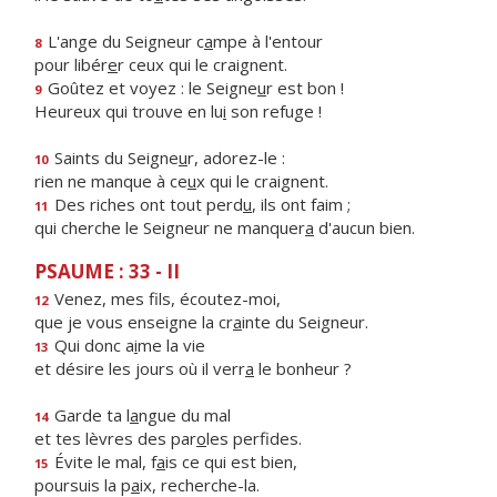
L'ange du Seigneur c
a
mpe à l'entour
8
pour libér
e
r ceux qui le craignent.
Goûtez et voyez : le Seigne
u
r est bon !
9
Heureux qui trouve en lu
i
son refuge !
Saints du Seigne
u
r, adorez-le :
10
rien ne manque à ce
u
x qui le craignent.
Des riches ont tout perd
u
, ils ont faim ;
11
qui cherche le Seigneur ne manquer
a
d'aucun bien.
PSAUME : 33 - II
Venez, mes f
ls, écoutez-moi,
12
que je vous enseigne la cr
a
inte du Seigneur.
Qui donc a
i
me la vie
13
et désire les jours où il verr
a
le bonheur ?
Garde ta l
a
ngue du mal
14
et tes lèvres des par
o
les perfides.
Évite le mal, f
a
is ce qui est bien,
15
poursuis la p
a
ix, recherche-la.