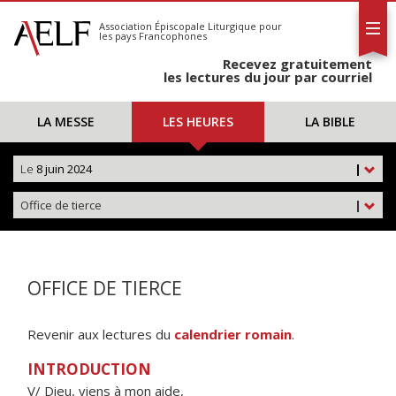
L'AELF
S'abonner
Association Épiscopale Liturgique
pour
les pays Francophones
Calendrier
Recevez gratuitement
Contact
les lectures du jour par courriel
LA MESSE
LES HEURES
LA BIBLE
Le
8 juin 2024
|
Office de tierce
|
OFFICE DE TIERCE
Revenir aux lectures du
calendrier romain
.
INTRODUCTION
V/ Dieu, viens à mon aide,