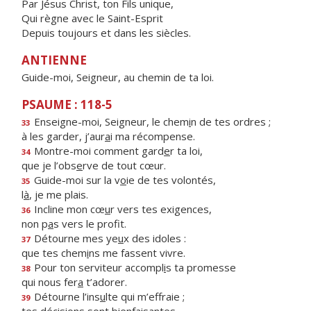
Par Jésus Christ, ton Fils unique,
Qui règne avec le Saint-Esprit
Depuis toujours et dans les siècles.
ANTIENNE
Guide-moi, Seigneur, au chemin de ta loi.
PSAUME : 118-5
Enseigne-moi, Seigneur, le chem
i
n de tes ordres ;
33
à les garder, j’aur
a
i ma récompense.
Montre-moi comment gard
e
r ta loi,
34
que je l’obs
e
rve de tout cœur.
Guide-moi sur la v
o
ie de tes volontés,
35
l
à
, je me plais.
Incline mon cœ
u
r vers tes exigences,
36
non p
a
s vers le profit.
Détourne mes ye
u
x des idoles :
37
que tes chem
i
ns me fassent vivre.
Pour ton serviteur accompl
i
s ta promesse
38
qui nous fer
a
t’adorer.
Détourne l’ins
u
lte qui m’effraie ;
39