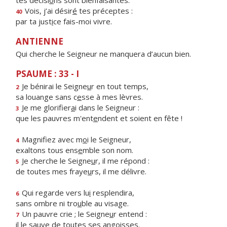
tes décisi
o
ns sont bienfaisantes.
Vois, j’ai désir
é
tes préceptes :
40
par ta just
i
ce fais-moi vivre.
ANTIENNE
Qui cherche le Seigneur ne manquera d’aucun bien.
PSAUME : 33 - I
Je bénirai le Seigne
u
r en tout temps,
2
sa louange sans c
e
sse à mes lèvres.
Je me glorifier
a
i dans le Seigneur :
3
que les pauvres m'ent
e
ndent et soient en fête !
Magnifiez avec m
o
i le Seigneur,
4
exaltons tous ens
e
mble son nom.
Je cherche le Seigne
u
r, il me répond :
5
de toutes mes fraye
u
rs, il me délivre.
Qui regarde vers lu
i
resplendira,
6
sans ombre ni tro
u
ble au visage.
Un pauvre crie ; le Seigne
u
r entend :
7
il le sauve de to
u
tes ses angoisses.