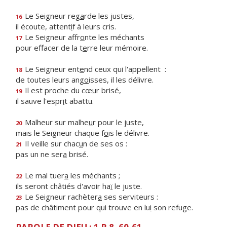
Le Seigneur reg
a
rde les justes,
16
il écoute, attent
i
f à leurs cris.
Le Seigneur affr
o
nte les méchants
17
pour effacer de la t
e
rre leur mémoire.
Le Seigneur ent
e
nd ceux qui l'appellent :
18
de toutes leurs ang
o
isses, il les délivre.
Il est proche du cœ
u
r brisé,
19
il sauve l'espr
i
t abattu.
Malheur sur malhe
u
r pour le juste,
20
mais le Seigneur chaque f
o
is le délivre.
Il veille sur chac
u
n de ses os :
21
pas un ne ser
a
brisé.
Le mal tuer
a
les méchants ;
22
ils seront châtiés d'avoir ha
ï
le juste.
Le Seigneur rachèter
a
ses serviteurs :
23
pas de châtiment pour qui trouve en lu
i
son refuge.