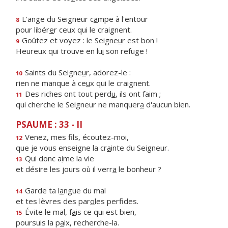
L'ange du Seigneur c
a
mpe à l'entour
8
pour libér
e
r ceux qui le craignent.
Goûtez et voyez : le Seigne
u
r est bon !
9
Heureux qui trouve en lu
i
son refuge !
Saints du Seigne
u
r, adorez-le :
10
rien ne manque à ce
u
x qui le craignent.
Des riches ont tout perd
u
, ils ont faim ;
11
qui cherche le Seigneur ne manquer
a
d'aucun bien.
PSAUME : 33 - II
Venez, mes f
ls, écoutez-moi,
12
que je vous enseigne la cr
a
inte du Seigneur.
Qui donc a
i
me la vie
13
et désire les jours où il verr
a
le bonheur ?
Garde ta l
a
ngue du mal
14
et tes lèvres des par
o
les perfides.
Évite le mal, f
a
is ce qui est bien,
15
poursuis la p
a
ix, recherche-la.