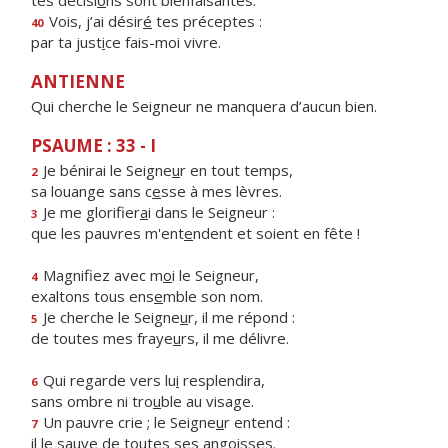
tes décisi
o
ns sont bienfaisantes.
Vois, j’ai désir
é
tes préceptes :
40
par ta just
i
ce fais-moi vivre.
ANTIENNE
Qui cherche le Seigneur ne manquera d’aucun bien.
PSAUME : 33 - I
Je bénirai le Seigne
u
r en tout temps,
2
sa louange sans c
e
sse à mes lèvres.
Je me glorifier
a
i dans le Seigneur :
3
que les pauvres m'ent
e
ndent et soient en fête !
Magnifiez avec m
o
i le Seigneur,
4
exaltons tous ens
e
mble son nom.
Je cherche le Seigne
u
r, il me répond :
5
de toutes mes fraye
u
rs, il me délivre.
Qui regarde vers lu
i
resplendira,
6
sans ombre ni tro
u
ble au visage.
Un pauvre crie ; le Seigne
u
r entend :
7
il le sauve de to
u
tes ses angoisses.