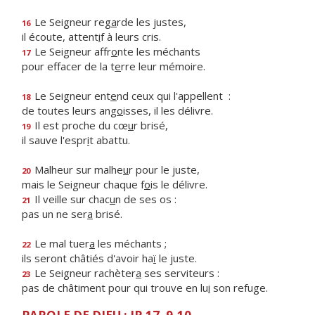
Le Seigneur reg
a
rde les justes,
16
il écoute, attent
i
f à leurs cris.
Le Seigneur affr
o
nte les méchants
17
pour effacer de la t
e
rre leur mémoire.
Le Seigneur ent
e
nd ceux qui l'appellent :
18
de toutes leurs ang
o
isses, il les délivre.
Il est proche du cœ
u
r brisé,
19
il sauve l'espr
i
t abattu.
Malheur sur malhe
u
r pour le juste,
20
mais le Seigneur chaque f
o
is le délivre.
Il veille sur chac
u
n de ses os :
21
pas un ne ser
a
brisé.
Le mal tuer
a
les méchants ;
22
ils seront châtiés d'avoir ha
ï
le juste.
Le Seigneur rachèter
a
ses serviteurs :
23
pas de châtiment pour qui trouve en lu
i
son refuge.