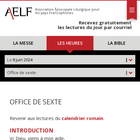
L'AELF
S'abonner
Association Épiscopale Liturgique
pour
les pays Francophones
Calendrier
Recevez gratuitement
Contact
les lectures du jour par courriel
LA MESSE
LES HEURES
LA BIBLE
Le
8 juin 2024
|
Office de sexte
|
OFFICE DE SEXTE
Revenir aux lectures du
calendrier romain
.
INTRODUCTION
V/ Dieu, viens à mon aide,