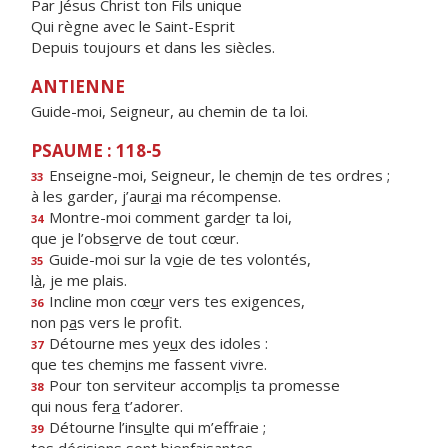
Par Jésus Christ ton Fils unique
Qui règne avec le Saint-Esprit
Depuis toujours et dans les siècles.
ANTIENNE
Guide-moi, Seigneur, au chemin de ta loi.
PSAUME : 118-5
Enseigne-moi, Seigneur, le chem
i
n de tes ordres ;
33
à les garder, j’aur
a
i ma récompense.
Montre-moi comment gard
e
r ta loi,
34
que je l’obs
e
rve de tout cœur.
Guide-moi sur la v
o
ie de tes volontés,
35
l
à
, je me plais.
Incline mon cœ
u
r vers tes exigences,
36
non p
a
s vers le profit.
Détourne mes ye
u
x des idoles :
37
que tes chem
i
ns me fassent vivre.
Pour ton serviteur accompl
i
s ta promesse
38
qui nous fer
a
t’adorer.
Détourne l’ins
u
lte qui m’effraie ;
39