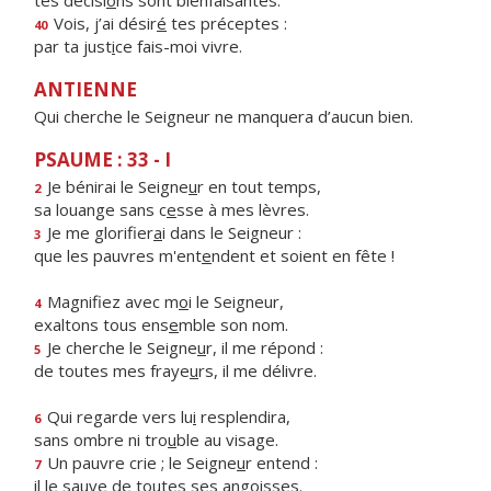
tes décisi
o
ns sont bienfaisantes.
Vois, j’ai désir
é
tes préceptes :
40
par ta just
i
ce fais-moi vivre.
ANTIENNE
Qui cherche le Seigneur ne manquera d’aucun bien.
PSAUME : 33 - I
Je bénirai le Seigne
u
r en tout temps,
2
sa louange sans c
e
sse à mes lèvres.
Je me glorifier
a
i dans le Seigneur :
3
que les pauvres m'ent
e
ndent et soient en fête !
Magnifiez avec m
o
i le Seigneur,
4
exaltons tous ens
e
mble son nom.
Je cherche le Seigne
u
r, il me répond :
5
de toutes mes fraye
u
rs, il me délivre.
Qui regarde vers lu
i
resplendira,
6
sans ombre ni tro
u
ble au visage.
Un pauvre crie ; le Seigne
u
r entend :
7
il le sauve de to
u
tes ses angoisses.