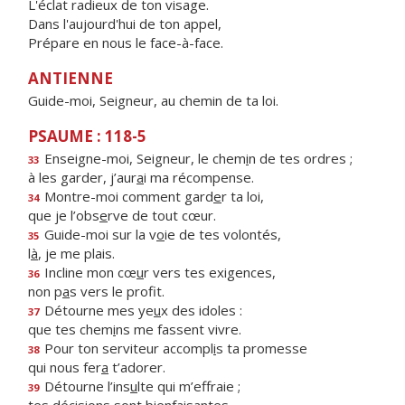
L'éclat radieux de ton visage.
Dans l'aujourd'hui de ton appel,
Prépare en nous le face-à-face.
ANTIENNE
Guide-moi, Seigneur, au chemin de ta loi.
PSAUME : 118-5
Enseigne-moi, Seigneur, le chem
i
n de tes ordres ;
33
à les garder, j’aur
a
i ma récompense.
Montre-moi comment gard
e
r ta loi,
34
que je l’obs
e
rve de tout cœur.
Guide-moi sur la v
o
ie de tes volontés,
35
l
à
, je me plais.
Incline mon cœ
u
r vers tes exigences,
36
non p
a
s vers le profit.
Détourne mes ye
u
x des idoles :
37
que tes chem
i
ns me fassent vivre.
Pour ton serviteur accompl
i
s ta promesse
38
qui nous fer
a
t’adorer.
Détourne l’ins
u
lte qui m’effraie ;
39