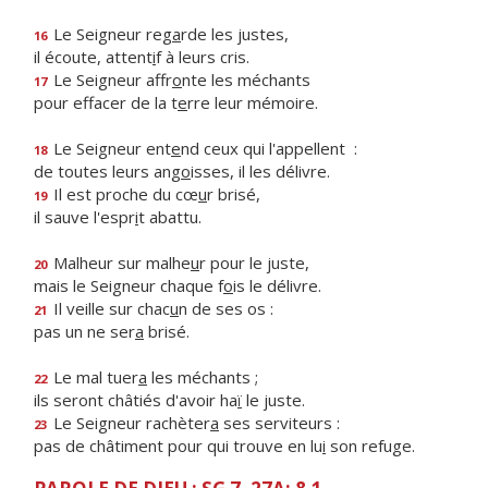
Le Seigneur reg
a
rde les justes,
16
il écoute, attent
i
f à leurs cris.
Le Seigneur affr
o
nte les méchants
17
pour effacer de la t
e
rre leur mémoire.
Le Seigneur ent
e
nd ceux qui l'appellent :
18
de toutes leurs ang
o
isses, il les délivre.
Il est proche du cœ
u
r brisé,
19
il sauve l'espr
i
t abattu.
Malheur sur malhe
u
r pour le juste,
20
mais le Seigneur chaque f
o
is le délivre.
Il veille sur chac
u
n de ses os :
21
pas un ne ser
a
brisé.
Le mal tuer
a
les méchants ;
22
ils seront châtiés d'avoir ha
ï
le juste.
Le Seigneur rachèter
a
ses serviteurs :
23
pas de châtiment pour qui trouve en lu
i
son refuge.