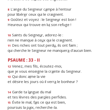
L'ange du Seigneur c
a
mpe à l'entour
8
pour libér
e
r ceux qui le craignent.
Goûtez et voyez : le Seigne
u
r est bon !
9
Heureux qui trouve en lu
i
son refuge !
Saints du Seigne
u
r, adorez-le :
10
rien ne manque à ce
u
x qui le craignent.
Des riches ont tout perd
u
, ils ont faim ;
11
qui cherche le Seigneur ne manquer
a
d'aucun bien.
PSAUME : 33 - II
Venez, mes f
ls, écoutez-moi,
12
que je vous enseigne la cr
a
inte du Seigneur.
Qui donc a
i
me la vie
13
et désire les jours où il verr
a
le bonheur ?
Garde ta l
a
ngue du mal
14
et tes lèvres des par
o
les perfides.
Évite le mal, f
a
is ce qui est bien,
15
poursuis la p
a
ix, recherche-la.