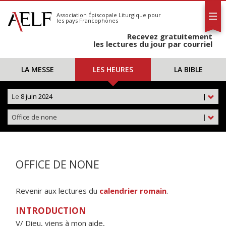
L'AELF
S'abonner
Association Épiscopale Liturgique
pour
les pays Francophones
Calendrier
Recevez gratuitement
Contact
les lectures du jour par courriel
LA MESSE
LES HEURES
LA BIBLE
Le
8 juin 2024
|
Office de none
|
OFFICE DE NONE
Revenir aux lectures du
calendrier romain
.
INTRODUCTION
V/ Dieu, viens à mon aide,