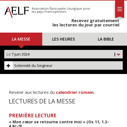
L'AELF
S'abonner
Association Épiscopale Liturgique
pour
les pays Francophones
Calendrier
Recevez gratuitement
Contact
les lectures du jour par courriel
LA MESSE
LES HEURES
LA BIBLE
Le
7 juin 2024
|
Solennité du Seigneur
Revenir aux lectures du
calendrier romain
.
LECTURES DE LA MESSE
PREMIÈRE LECTURE
« Mon cœur se retourne contre moi » (Os 11, 1.3-
4.8c-9)