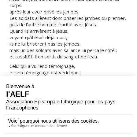
corps
après leur avoir brisé les jambes.
Les soldats allèrent donc briser les jambes du premier,
puis de l’autre homme crucifié avec Jésus.
Quand ils arrivèrent à Jésus,
voyant qu’il était déjà mort,
ils ne lui brisèrent pas les jambes,
mais un des soldats avec sa lance lui perça le côté ;
et aussitôt, il en sortit du sang et de l’eau.
Celui qui a vu rend témoignage,
et son témoignage est véridique ;
et celui-là sait qu’il dit vrai
afin que vous aussi, vous croyiez.
Cela, en effet, arriva
pour que s’accomplisse l’Écriture :
Aucun de ses os ne sera brisé.
Un autre passage de l’Écriture dit encore :
Ils lèveront les yeux vers celui qu’ils ont transpercé.
– Acclamons la Parole de Dieu.