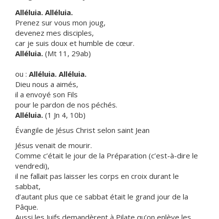
Alléluia. Alléluia.
Prenez sur vous mon joug,
devenez mes disciples,
car je suis doux et humble de cœur.
Alléluia.
(Mt 11, 29ab)
ou :
Alléluia. Alléluia.
Dieu nous a aimés,
il a envoyé son Fils
pour le pardon de nos péchés.
Alléluia.
(1 Jn 4, 10b)
Évangile de Jésus Christ selon saint Jean
Jésus venait de mourir.
Comme c’était le jour de la Préparation (c’est-à-dire le
vendredi),
il ne fallait pas laisser les corps en croix durant le
sabbat,
d’autant plus que ce sabbat était le grand jour de la
Pâque.
Aussi les Juifs demandèrent à Pilate qu’on enlève les