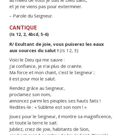
au milieu de vous je suis le Dieu saint,
et je ne viens pas pour exterminer.
– Parole du Seigneur.
CANTIQUE
(Is 12, 2, 4bcd, 5-6)
R/ Exultant de joie, vous puiserez les eaux
aux sources du salut !
(Is 12, 3)
Voici le Dieu qui me sauve :
j’ai confiance, je n’ai plus de crainte.
Ma force et mon chant, c’est le Seigneur ;
il est pour moi le salut.
Rendez grâce au Seigneur,
proclamez son nom,
annoncez parmi les peuples ses hauts faits !
Redites-le : « Sublime est son nom ! »
Jouez pour le Seigneur, il montre sa magnificence,
et toute la terre le sait.
Jubilez, criez de joie, habitants de Sion,