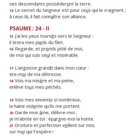
ses descendants posséder
o
nt la terre.
Le secret du Seigneur est pour ce
u
x qui le craignent ;
14
à ceux-là, il fait conn
a
ître son alliance.
PSAUME : 24 - II
J'ai les yeux tourn
é
s vers le Seigneur :
15
il tirera mes pi
e
ds du filet.
Regarde, et pr
e
nds pitié de moi,
16
de moi qui suis se
u
l et misérable.
L'angoisse grand
i
t dans mon cœur :
17
tire-m
o
i de ma détresse.
Vois ma mis
è
re et ma peine,
18
enlève to
u
s mes péchés.
Vois mes ennem
i
s si nombreux,
19
la haine viol
e
nte qu'ils me portent.
Garde mon
â
me, délivre-moi ;
20
je m'abrite en toi : ép
a
rgne-moi la honte.
Droiture et perfection v
e
illent sur moi,
21
sur m
o
i qui t'espère !