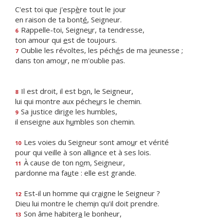
C'est toi que j'esp
è
re tout le jour
en raison de ta bont
é
, Seigneur.
Rappelle-toi, Seigne
u
r, ta tendresse,
6
ton amour qui
e
st de toujours.
Oublie les révoltes, les péch
é
s de ma jeunesse ;
7
dans ton amo
u
r, ne m'oublie pas.
Il est droit, il est b
o
n, le Seigneur,
8
lui qui montre aux péche
u
rs le chemin.
Sa justice dir
i
ge les humbles,
9
il enseigne aux h
u
mbles son chemin.
Les voies du Seigneur sont amo
u
r et vérité
10
pour qui veille à son alli
a
nce et à ses lois.
À cause de ton n
o
m, Seigneur,
11
pardonne ma fa
u
te : elle est grande.
Est-il un homme qui cr
a
igne le Seigneur ?
12
Dieu lui montre le chem
i
n qu'il doit prendre.
Son âme habiter
a
le bonheur,
13