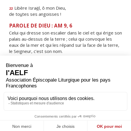
Libère Isra
ë
l, ô mon Dieu,
22
de to
u
tes ses angoisses !
PAROLE DE DIEU : AM 9, 6
Celui qui dresse son escalier dans le ciel et qui érige son
palais au-dessus de la terre ; celui qui convoque les
eaux de la mer et qui les répand sur la face de la terre,
le Seigneur, c’est son nom.
RÉPONS
V/ Les cieux proclament la gloire de Dieu,
le firmament raconte l'ouvrage de ses mains.
ORAISON
Nous t'en prions, Seigneur, que la passion de ton Fils
unique demeure devant nos yeux et nous foritifie dans
les épreuves. Lui, Jésus, le Christ, notre Seigneur. Amen.