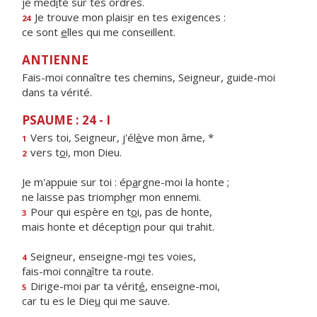
je méd
i
te sur tes ordres.
Je trouve mon plais
i
r en tes exigences :
24
ce sont
e
lles qui me conseillent.
ANTIENNE
Fais-moi connaître tes chemins, Seigneur, guide-moi
dans ta vérité.
PSAUME : 24 - I
Vers toi, Seigneur, j'él
è
ve mon âme, *
1
vers t
o
i, mon Dieu.
2
Je m'appuie sur toi : ép
a
rgne-moi la honte ;
ne laisse pas triomph
e
r mon ennemi.
Pour qui espère en t
o
i, pas de honte,
3
mais honte et décepti
o
n pour qui trahit.
Seigneur, enseigne-m
o
i tes voies,
4
fais-moi conn
a
ître ta route.
Dirige-moi par ta vérit
é
, enseigne-moi,
5
car tu es le Die
u
qui me sauve.