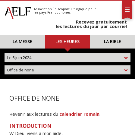
L'AELF
S'abonner
Association Épiscopale Liturgique
pour
les pays Francophones
Calendrier
Recevez gratuitement
Contact
les lectures du jour par courriel
LA MESSE
LES HEURES
LA BIBLE
Le
6 juin 2024
|
Office de none
|
OFFICE DE NONE
Revenir aux lectures du
calendrier romain
.
INTRODUCTION
V/ Dieu, viens à mon aide,