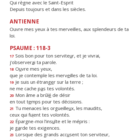
Qui règne avec le Saint-Esprit
Depuis toujours et dans les siècles.
ANTIENNE
Ouvre mes yeux à tes merveilles, aux splendeurs de ta
loi.
PSAUME : 118-3
Sois bon pour ton servite
u
r, et je vivrai,
17
j’observer
a
i ta parole.
O
u
vre mes yeux,
18
que je contemple les merv
e
illes de ta loi.
Je suis un étrang
e
r sur la terre ;
19
ne me cache p
a
s tes volontés.
Mon âme a brûl
é
de désir
20
en tout t
e
mps pour tes décisions.
Tu menaces les orgueille
u
x, les maudits,
21
ceux qui fu
i
ent tes volontés.
Épargne-moi l’ins
u
lte et le mépris :
22
je g
a
rde tes exigences.
Lorsque des grands acc
u
sent ton serviteur,
23