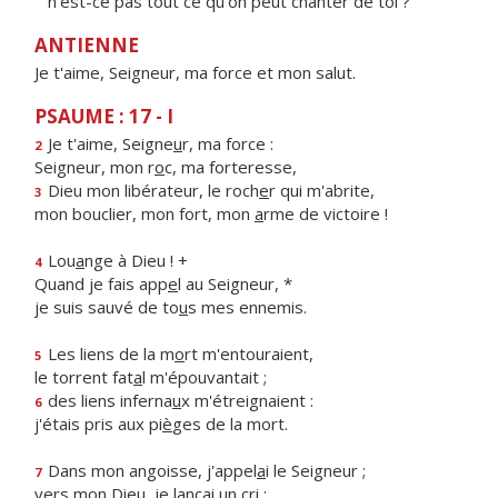
n'est-ce pas tout ce qu'on peut chanter de toi ?
ANTIENNE
Je t'aime, Seigneur, ma force et mon salut.
PSAUME : 17 - I
Je t'aime, Seigne
u
r, ma force :
2
Seigneur, mon r
o
c, ma forteresse,
Dieu mon libérateur, le roch
e
r qui m'abrite,
3
mon bouclier, mon fort, mon
a
rme de victoire !
Lou
a
nge à Dieu ! +
4
Quand je fais app
e
l au Seigneur, *
je suis sauvé de to
u
s mes ennemis.
Les liens de la m
o
rt m'entouraient,
5
le torrent fat
a
l m'épouvantait ;
des liens inferna
u
x m'étreignaient :
6
j'étais pris aux pi
è
ges de la mort.
Dans mon angoisse, j'appel
a
i le Seigneur ;
7
vers mon Dieu, je lanç
a
i un cri ;