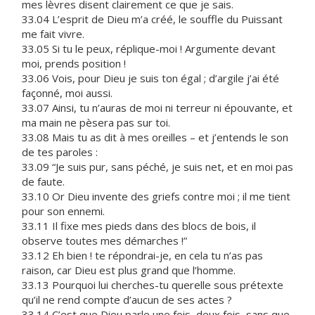
mes lèvres disent clairement ce que je sais.
33.04 L’esprit de Dieu m’a créé, le souffle du Puissant
me fait vivre.
33.05 Si tu le peux, réplique-moi ! Argumente devant
moi, prends position !
33.06 Vois, pour Dieu je suis ton égal ; d’argile j’ai été
façonné, moi aussi.
33.07 Ainsi, tu n’auras de moi ni terreur ni épouvante, et
ma main ne pèsera pas sur toi.
33.08 Mais tu as dit à mes oreilles – et j’entends le son
de tes paroles :
33.09 “Je suis pur, sans péché, je suis net, et en moi pas
de faute.
33.10 Or Dieu invente des griefs contre moi ; il me tient
pour son ennemi.
33.11 Il fixe mes pieds dans des blocs de bois, il
observe toutes mes démarches !”
33.12 Eh bien ! te répondrai-je, en cela tu n’as pas
raison, car Dieu est plus grand que l’homme.
33.13 Pourquoi lui cherches-tu querelle sous prétexte
qu’il ne rend compte d’aucun de ses actes ?
33.14 C’est que Dieu parle une fois, deux fois, sans que