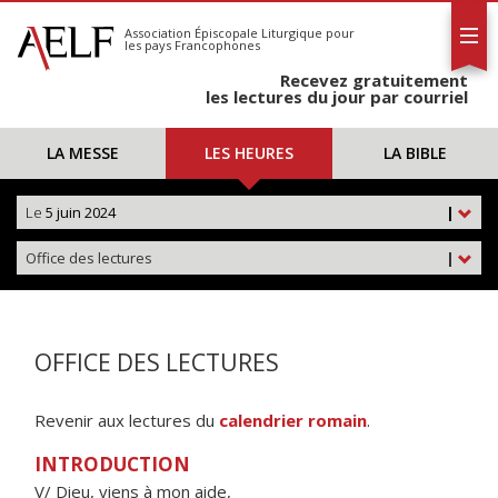
L'AELF
S'abonner
Association Épiscopale Liturgique
pour
les pays Francophones
Calendrier
Recevez gratuitement
Contact
les lectures du jour par courriel
LA MESSE
LES HEURES
LA BIBLE
Le
5 juin 2024
|
Office des lectures
|
OFFICE DES LECTURES
Revenir aux lectures du
calendrier romain
.
INTRODUCTION
V/ Dieu, viens à mon aide,