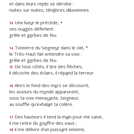
et dans leurs repl
i
s se dérobe :
nuées sur nuées, tén
è
bres diluviennes.
Une lue
u
r le précède, +
13
ses nu
a
ges déferlent :
grêle et g
e
rbes de feu.
Tonnerre du Seigne
u
r dans le ciel, *
14
le Très-Haut fait entendre sa voix :
grêle et g
e
rbes de feu.
De tous côtés, il t
i
re des flèches,
15
il décoche des éclairs, il rép
a
nd la terreur.
Alors le fond des m
e
rs se découvrit,
16
les assises du m
o
nde apparurent,
sous ta voix menaç
a
nte, Seigneur,
au souffle qu'exhal
a
it ta colère.
Des hauteurs il tend la m
a
in pour me saisir,
17
il me retire du go
u
ffre des eaux ;
il me délivre d'un puiss
a
nt ennemi,
18