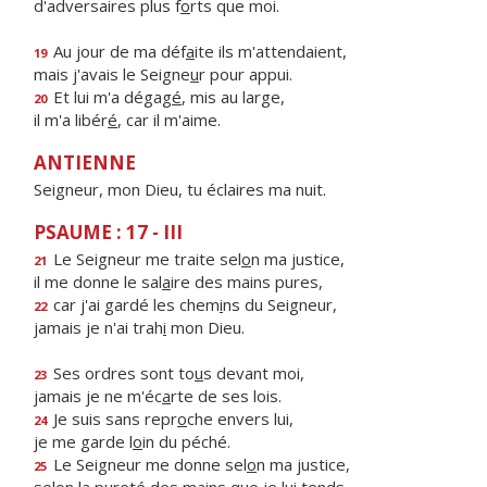
d'adversaires plus f
o
rts que moi.
Au jour de ma déf
a
ite ils m'attendaient,
19
mais j'avais le Seigne
u
r pour appui.
Et lui m'a dégag
é
, mis au large,
20
il m'a libér
é
, car il m'aime.
ANTIENNE
Seigneur, mon Dieu, tu éclaires ma nuit.
PSAUME : 17 - III
Le Seigneur me traite sel
o
n ma justice,
21
il me donne le sal
a
ire des mains pures,
car j'ai gardé les chem
i
ns du Seigneur,
22
jamais je n'ai trah
i
mon Dieu.
Ses ordres sont to
u
s devant moi,
23
jamais je ne m'éc
a
rte de ses lois.
Je suis sans repr
o
che envers lui,
24
je me garde l
o
in du péché.
Le Seigneur me donne sel
o
n ma justice,
25