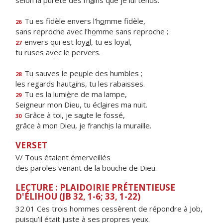
selon la pureté des m
a
ins que je lui tends.
Tu es fidèle envers l'h
o
mme fidèle,
26
sans reproche avec l'h
o
mme sans reproche ;
envers qui est loy
a
l, tu es loyal,
27
tu ruses av
e
c le pervers.
Tu sauves le pe
u
ple des humbles ;
28
les regards haut
a
ins, tu les rabaisses.
Tu es la lumi
è
re de ma lampe,
29
Seigneur mon Dieu, tu écl
a
ires ma nuit.
Grâce à toi, je sa
u
te le fossé,
30
grâce à mon Dieu, je franch
i
s la muraille.
VERSET
V/ Tous étaient émerveillés
des paroles venant de la bouche de Dieu.
LECTURE : PLAIDOIRIE PRÉTENTIEUSE
D'ÉLIHOU (JB 32, 1-6; 33, 1-22)
32.01 Ces trois hommes cessèrent de répondre à Job,
puisqu’il était juste à ses propres yeux.