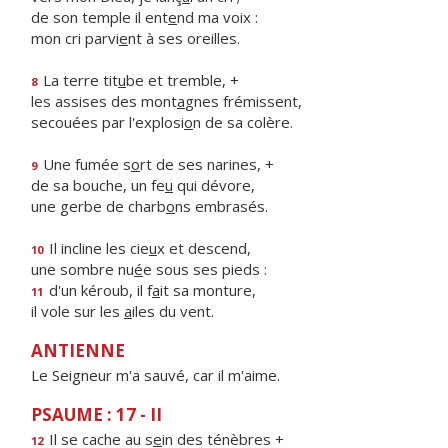
de son temple il ent
e
nd ma voix :
mon cri parvi
e
nt à ses oreilles.
La terre tit
u
be et tremble, +
8
les assises des mont
a
gnes frémissent,
secouées par l'explosi
o
n de sa colère.
Une fumée s
o
rt de ses narines, +
9
de sa bouche, un fe
u
qui dévore,
une gerbe de charb
o
ns embrasés.
Il incline les cie
u
x et descend,
10
une sombre nu
é
e sous ses pieds :
d'un kéroub, il f
a
it sa monture,
11
il vole sur les
a
iles du vent.
ANTIENNE
Le Seigneur m'a sauvé, car il m'aime.
PSAUME : 17 - II
Il se cache au s
e
in des ténèbres +
12