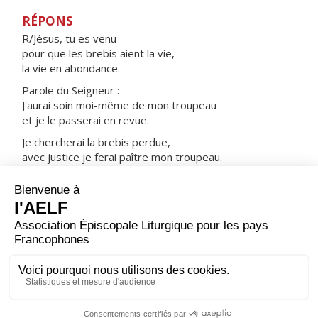
RÉPONS
R/Jésus, tu es venu
pour que les brebis aient la vie,
la vie en abondance.
Parole du Seigneur :
J'aurai soin moi-même de mon troupeau
et je le passerai en revue.
Je chercherai la brebis perdue,
avec justice je ferai paître mon troupeau.
Je les rassemblerai des pays étrangers
et les ramènerai sur leur terre.
ORAISON
Permets, Seigneur, qu'à l'intercession de saint Boniface,
nous puissions tenir sans défaillance et proclamer par
toute notre vie la foi qu'il a lui-même enseignée et dont
il sut témoigner dans le martyre.