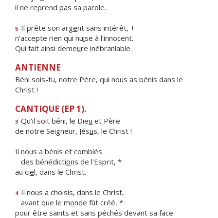
il ne reprend p
a
s sa parole.
Il prête son arg
e
nt sans intérêt, +
5
n'accepte rien qui nu
i
se à l'innocent.
Qui fait ainsi deme
u
re inébranlable.
ANTIENNE
Béni sois-tu, notre Père, qui nous as bénis dans le
Christ !
CANTIQUE (EP 1).
Qu'il soit béni, le Die
u
et Père
3
de notre Seigneur, Jés
u
s, le Christ !
Il nous a bénis et comblés
des bénédicti
o
ns de l'Esprit, *
au ci
e
l, dans le Christ.
Il nous a choisis, dans le Christ,
4
avant que le m
o
nde fût créé, *
pour être saints et sans péchés devant sa face