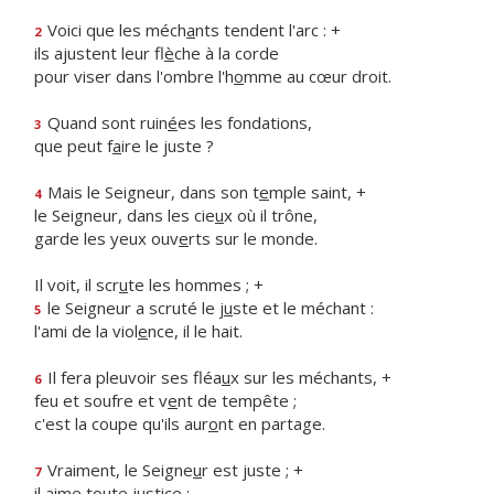
Voici que les méch
a
nts tendent l'arc : +
2
ils ajustent leur fl
è
che à la corde
pour viser dans l'ombre l'h
o
mme au cœur droit.
Quand sont ruin
é
es les fondations,
3
que peut f
a
ire le juste ?
Mais le Seigneur, dans son t
e
mple saint, +
4
le Seigneur, dans les cie
u
x où il trône,
garde les yeux ouv
e
rts sur le monde.
Il voit, il scr
u
te les hommes ; +
le Seigneur a scruté le j
u
ste et le méchant :
5
l'ami de la viol
e
nce, il le hait.
Il fera pleuvoir ses fléa
u
x sur les méchants, +
6
feu et soufre et v
e
nt de tempête ;
c'est la coupe qu'ils aur
o
nt en partage.
Vraiment, le Seigne
u
r est juste ; +
7
il aime to
u
te justice :