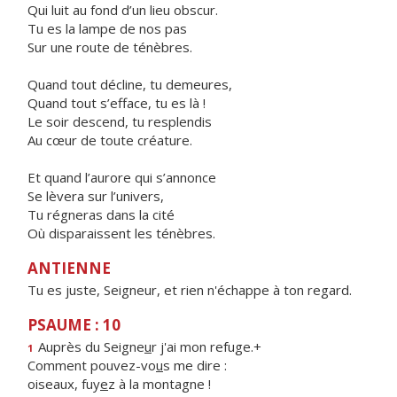
Qui luit au fond d’un lieu obscur.
Tu es la lampe de nos pas
Sur une route de ténèbres.
Quand tout décline, tu demeures,
Quand tout s’efface, tu es là !
Le soir descend, tu resplendis
Au cœur de toute créature.
Et quand l’aurore qui s’annonce
Se lèvera sur l’univers,
Tu régneras dans la cité
Où disparaissent les ténèbres.
ANTIENNE
Tu es juste, Seigneur, et rien n'échappe à ton regard.
PSAUME : 10
Auprès du Seigne
u
r j'ai mon refuge.+
1
Comment pouvez-vo
u
s me dire :
oiseaux, fuy
e
z à la montagne !