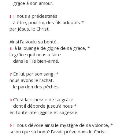
gr
â
ce à son amour.
Il nous a prédestinés
5
à être, pour lui, des f
ls adoptifs *
par Jés
u
s, le Christ.
Ainsi l'a voulu sa bonté,
à la louange de gl
o
ire de sa grâce, *
6
la grâce qu'il nous a faite
dans le F
i
ls bien-aimé.
En lu
i
, par son sang, *
7
nous avons le rachat,
le pard
o
n des péchés.
C'est la richesse de sa grâce
8
dont il déb
o
rde jusqu'à nous *
en toute intellig
e
nce et sagesse.
Il nous dévoile ainsi le myst
è
re de sa volonté, *
9
selon que sa bonté l'avait prév
u
dans le Christ :