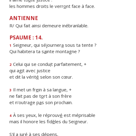
les hommes droits le verr
o
nt face à face.
ANTIENNE
R/ Qui fait ainsi demeure inébranlable.
PSAUME : 14.
Seigneur, qui séjourner
a
sous ta tente ?
1
Qui habitera ta s
a
inte montagne ?
Celui qui se condu
i
t parfaitement, +
2
qui ag
i
t avec justice
et dit la vérit
é
selon son cœur.
Il met un fr
e
in à sa langue, +
3
ne fait pas de t
o
rt à son frère
et n'outrage p
a
s son prochain.
À ses yeux, le réprouv
é
est méprisable
4
mais il honore les fid
è
les du Seigneur.
S'il a jur
é
à ses dépens,