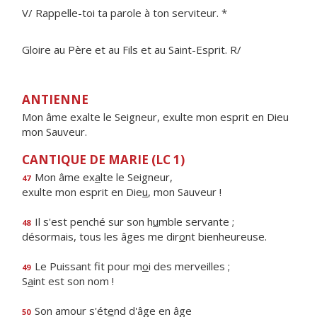
V/ Rappelle-toi ta parole à ton serviteur. *
Gloire au Père et au Fils et au Saint-Esprit. R/
ANTIENNE
Mon âme exalte le Seigneur, exulte mon esprit en Dieu
mon Sauveur.
CANTIQUE DE MARIE (LC 1)
Mon âme ex
a
lte le Seigneur,
47
exulte mon esprit en Die
u
, mon Sauveur !
Il s'est penché sur son h
u
mble servante ;
48
désormais, tous les âges me dir
o
nt bienheureuse.
Le Puissant fit pour m
o
i des merveilles ;
49
S
a
int est son nom !
Son amour s'ét
e
nd d'âge en âge
50