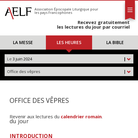
L'AELF
S'abonner
Association Épiscopale Liturgique
pour
les pays Francophones
Calendrier
Recevez gratuitement
Contact
les lectures du jour par courriel
LA MESSE
LES HEURES
LA BIBLE
Le
3 juin 2024
|
Office des vêpres
|
OFFICE DES VÊPRES
Revenir aux lectures du
calendrier romain
.
du jour
INTRODUCTION