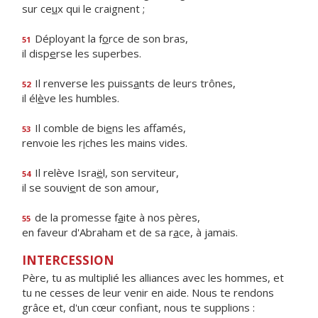
sur ce
u
x qui le craignent ;
Déployant la f
o
rce de son bras,
51
il disp
e
rse les superbes.
Il renverse les puiss
a
nts de leurs trônes,
52
il él
è
ve les humbles.
Il comble de bi
e
ns les affamés,
53
renvoie les r
i
ches les mains vides.
Il relève Isra
ë
l, son serviteur,
54
il se souvi
e
nt de son amour,
de la promesse f
a
ite à nos pères,
55
en faveur d'Abraham et de sa r
a
ce, à jamais.
INTERCESSION
Père, tu as multiplié les alliances avec les hommes, et
tu ne cesses de leur venir en aide. Nous te rendons
grâce et, d'un cœur confiant, nous te supplions :