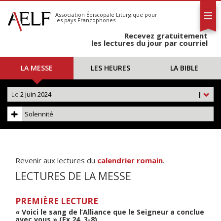
L'AELF
S'abonner
Association Épiscopale Liturgique
pour
les pays Francophones
Calendrier
Recevez gratuitement
Contact
les lectures du jour par courriel
LA MESSE
LES HEURES
LA BIBLE
Le
2 juin 2024
|
Solennité
Revenir aux lectures du
calendrier romain
.
LECTURES DE LA MESSE
PREMIÈRE LECTURE
« Voici le sang de l’Alliance que le Seigneur a conclue
avec vous » (Ex 24, 3-8)