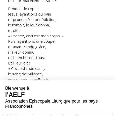
et ils préparèrent la Pâque.
Pendant le repas,
Jésus, ayant pris du pain
et prononcé la bénédiction,
le rompit, le leur donna,
et dit :
« Prenez, ceci est mon corps. »
Puis, ayant pris une coupe
et ayant rendu grâce,
il la leur donna,
et ils en burent tous.
Et il leur dit :
« Ceci est mon sang,
le sang de l’Alliance,
versé pour la multitude.
Amen, je vous le dis :
je ne boirai plus du fruit de la vigne,
jusqu’au jour où je le boirai, nouveau,
dans le royaume de Dieu. »
Après avoir chanté les psaumes,
ils partirent pour le mont des Oliviers.