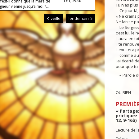
m’est-il donné que la mère de
Lc 1, 39-56
Tu n’as plus
neur vienne jusqu’à moi ?...
Ce jour-là, 
« Ne crains p
veille
lendemain
Ne laisse pas
Le Seigneur 
c’est lui, le
Il aura en to
il te renouv
il exultera p
comme aux j
J’ai écarté d
pour que tu 
– Parole du
OU BIEN
PREMIÈR
« Partagez
pratiquez
12, 9-16b)
Lecture de l
Frères,