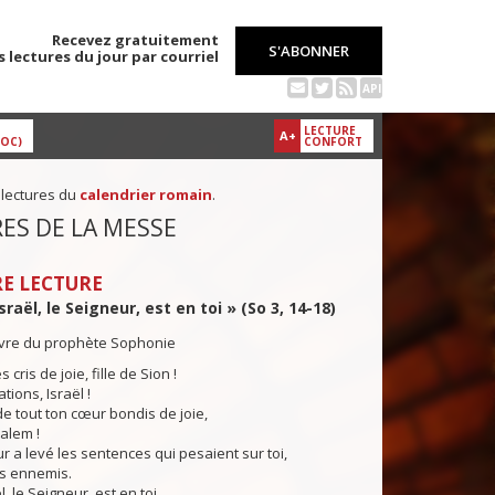
Recevez gratuitement
S'ABONNER
s lectures du jour par courriel
API
LECTURE
A+
DOC)
CONFORT
 lectures du
calendrier romain
.
ES DE LA MESSE
E LECTURE
Israël, le Seigneur, est en toi » (So 3, 14-18)
livre du prophète Sophonie
ris de joie, fille de Sion !
tions, Israël !
 de tout ton cœur bondis de joie,
salem !
a levé les sentences qui pesaient sur toi,
tes ennemis.
l, le Seigneur, est en toi.