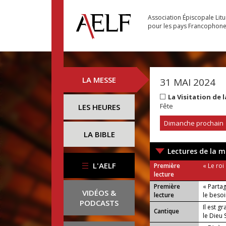
Association Épiscopale Lit
pour les pays Francophon
LA MESSE
31 MAI 2024
La Visitation de
Fête
LES HEURES
Dimanche prochain
LA BIBLE
Lectures de la m
L'AELF
Première
« Le roi 
lecture
Première
« Partag
VIDÉOS &
lecture
le besoi
PODCASTS
Il est g
Cantique
le Dieu S