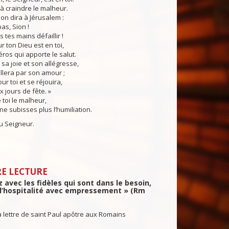
 à craindre le malheur.
on dira à Jérusalem :
as, Sion !
 tes mains défaillir !
ton Dieu est en toi,
 héros qui apporte le salut.
i sa joie et son allégresse,
ellera par son amour ;
our toi et se réjouira,
ours de fête. »
e toi le malheur,
ne subisses plus l’humiliation.
 Seigneur.
E LECTURE
 avec les fidèles qui sont dans le besoin,
 l’hospitalité avec empressement » (Rm
a lettre de saint Paul apôtre aux Romains