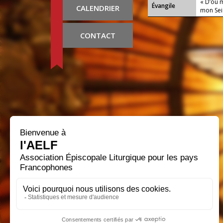
« D’où 
Évangile
CALENDRIER
mon Seig
CONTACT