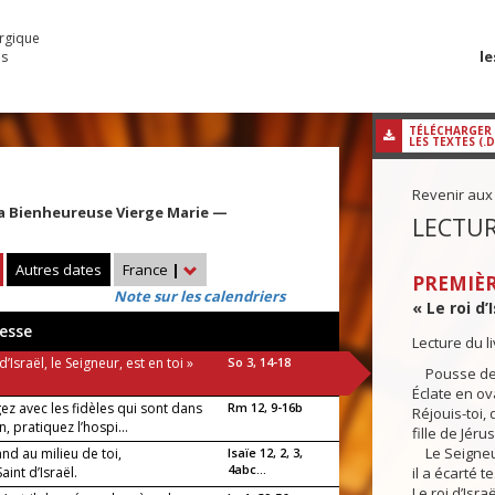
urgique
le
es
TÉLÉCHARGER
LES TEXTES (.
Revenir aux
 la Bienheureuse Vierge Marie —
LECTUR
Autres dates
France
|
PREMIÈR
Note sur les calendriers
« Le roi d’
esse
Lecture du 
d’Israël, le Seigneur, est en toi »
So 3, 14-18
Pousse des c
Éclate en ova
ez avec les fidèles qui sont dans
Rm 12, 9-16b
Réjouis-toi,
n, pratiquez l’hospi...
fille de Jéru
Le Seigneur 
rand au milieu de toi,
Isaïe 12, 2, 3,
4abc...
aint d’Israël.
il a écarté 
Le roi d’Israë