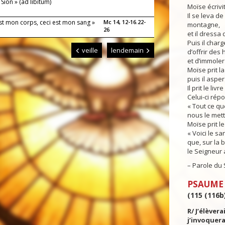
Sion » (ad libitum)
Moïse écrivi
Il se leva de
est mon corps, ceci est mon sang »
Mc 14, 12-16.22-
montagne,
26
et il dressa
Puis il char
veille
lendemain
d’offrir des
et d’immoler
Moïse prit l
puis il asper
Il prit le liv
Celui-ci répo
« Tout ce que
nous le mett
Moïse prit le
« Voici le sa
que, sur la 
le Seigneur 
– Parole du 
PSAUME
(115 (116b)
R/ J’élèvera
j’invoquera