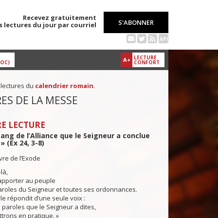
Recevez gratuitement
S'ABONNER
s lectures du jour par courriel
API
LECTURE
A+
DOC)
CONFORT
 lectures du
calendrier romain
.
ES DE LA MESSE
E LECTURE
 sang de l’Alliance que le Seigneur a conclue
» (Ex 24, 3-8)
ivre de l’Exode
là,
rapporter au peuple
aroles du Seigneur et toutes ses ordonnances.
le répondit d’une seule voix :
 paroles que le Seigneur a dites,
trons en pratique. »