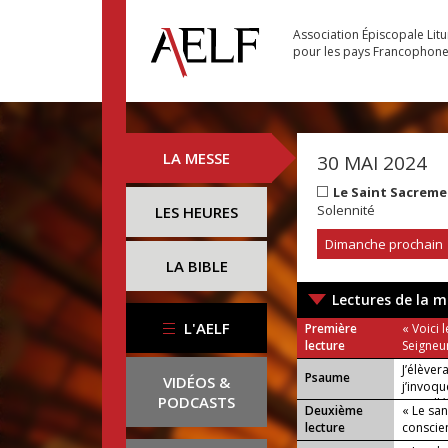
Association Épiscopale Lit
pour les pays Francophon
LA MESSE
30 MAI 2024
Le Saint Sacrem
Solennité
LES HEURES
Dimanche prochain
LA BIBLE
Lectures de la m
L'AELF
Première
« Voici 
lecture
Seigneu
J’élèver
Psaume
VIDÉOS &
j’invoqu
PODCASTS
ou : Allé
Deuxième
« Le san
lecture
conscie