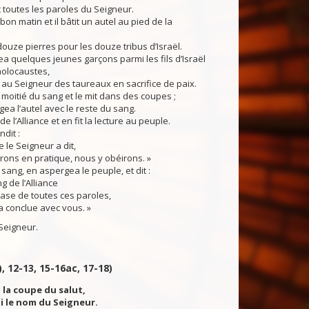
t toutes les paroles du Seigneur.
 bon matin et il bâtit un autel au pied de la
 douze pierres pour les douze tribus d’Israël.
gea quelques jeunes garçons parmi les fils d’Israël
 holocaustes,
 au Seigneur des taureaux en sacrifice de paix.
a moitié du sang et le mit dans des coupes ;
gea l’autel avec le reste du sang.
re de l’Alliance et en fit la lecture au peuple.
ndit :
 le Seigneur a dit,
rons en pratique, nous y obéirons. »
 sang, en aspergea le peuple, et dit :
ng de l’Alliance
base de toutes ces paroles,
a conclue avec vous. »
Seigneur.
, 12-13, 15-16ac, 17-18)
i la coupe du salut,
i le nom du Seigneur.