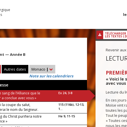
urgique
le
es
TÉLÉCHARGER
LES TEXTES (.
Revenir aux
ent — Année B
LECTUR
Autres dates
Monaco
|
PREMIÈR
Note sur les calendriers
« Voici le
avec vous 
esse
Lecture du l
le sang de l’Alliance que le
Ex 24, 3-8
r a conclue avec vous »
En ces jours-
ai la coupe du salut,
115 (116b), 12-13,
Moïse vint 
1...
erai le nom du Seigneur.
toutes les p
luia !
Tout le peup
g du Christ purifiera notre
He 9, 11-15
« Toutes ces
nce »
nous les met