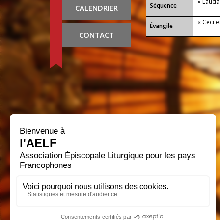
« Lauda 
Séquence
CALENDRIER
« Ceci 
Évangile
CONTACT