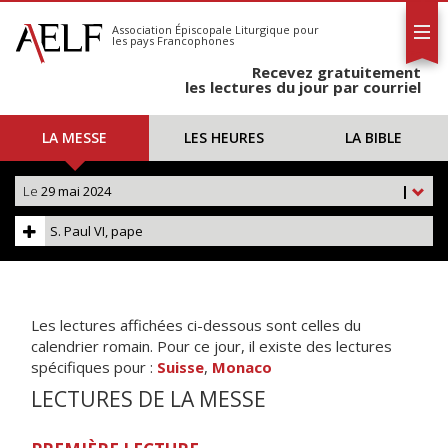
L'AELF
S'abonner
Association Épiscopale Liturgique
pour
les pays Francophones
Calendrier
Recevez gratuitement
Contact
les lectures du jour par courriel
LA MESSE
LES HEURES
LA BIBLE
Le
29 mai 2024
|
S. Paul VI, pape
Les lectures affichées ci-dessous sont celles du
calendrier romain. Pour ce jour, il existe des lectures
spécifiques pour :
Suisse
,
Monaco
LECTURES DE LA MESSE