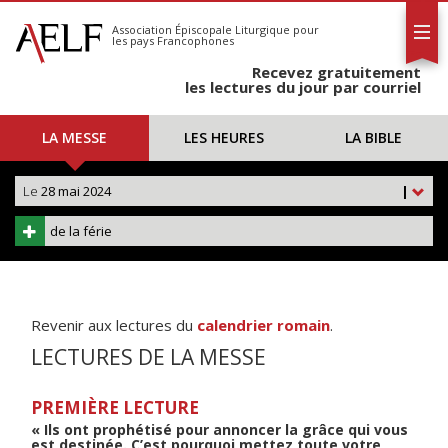
L'AELF
S'abonner
Association Épiscopale Liturgique
pour
les pays Francophones
Calendrier
Recevez gratuitement
Contact
les lectures du jour par courriel
LA MESSE
LES HEURES
LA BIBLE
Le
28 mai 2024
|
de la férie
Revenir aux lectures du
calendrier romain
.
LECTURES DE LA MESSE
PREMIÈRE LECTURE
« Ils ont prophétisé pour annoncer la grâce qui vous
est destinée. C’est pourquoi mettez toute votre