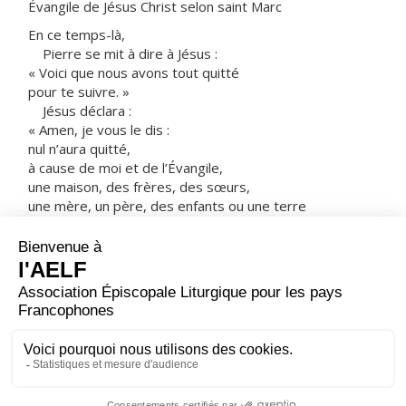
Évangile de Jésus Christ selon saint Marc
En ce temps-là,
Pierre se mit à dire à Jésus :
« Voici que nous avons tout quitté
pour te suivre. »
Jésus déclara :
« Amen, je vous le dis :
nul n’aura quitté,
à cause de moi et de l’Évangile,
une maison, des frères, des sœurs,
une mère, un père, des enfants ou une terre
sans qu’il reçoive, en ce temps déjà, le centuple :
maisons, frères, sœurs, mères, enfants et terres,
avec des persécutions,
et, dans le monde à venir,
la vie éternelle.
Beaucoup de premiers seront derniers,
et les derniers seront les premiers. »
– Acclamons la Parole de Dieu.