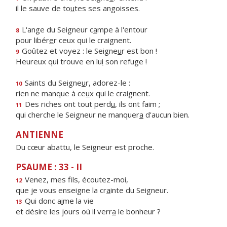
il le sauve de to
u
tes ses angoisses.
L'ange du Seigneur c
a
mpe à l'entour
8
pour libér
e
r ceux qui le craignent.
Goûtez et voyez : le Seigne
u
r est bon !
9
Heureux qui trouve en lu
i
son refuge !
Saints du Seigne
u
r, adorez-le :
10
rien ne manque à ce
u
x qui le craignent.
Des riches ont tout perd
u
, ils ont faim ;
11
qui cherche le Seigneur ne manquer
a
d'aucun bien.
ANTIENNE
Du cœur abattu, le Seigneur est proche.
PSAUME : 33 - II
Venez, mes f
ls, écoutez-moi,
12
que je vous enseigne la cr
a
inte du Seigneur.
Qui donc a
i
me la vie
13
et désire les jours où il verr
a
le bonheur ?