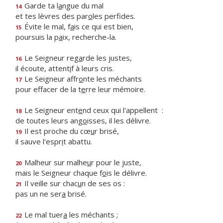
Garde ta l
a
ngue du mal
14
et tes lèvres des par
o
les perfides.
Évite le mal, f
a
is ce qui est bien,
15
poursuis la p
a
ix, recherche-la.
Le Seigneur reg
a
rde les justes,
16
il écoute, attent
i
f à leurs cris.
Le Seigneur affr
o
nte les méchants
17
pour effacer de la t
e
rre leur mémoire.
Le Seigneur ent
e
nd ceux qui l'appellent :
18
de toutes leurs ang
o
isses, il les délivre.
Il est proche du cœ
u
r brisé,
19
il sauve l'espr
i
t abattu.
Malheur sur malhe
u
r pour le juste,
20
mais le Seigneur chaque f
o
is le délivre.
Il veille sur chac
u
n de ses os :
21
pas un ne ser
a
brisé.
Le mal tuer
a
les méchants ;
22