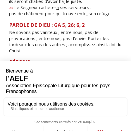
ils seront châtiés d'avoir ha
ï
le juste.
Le Seigneur rachèter
a
ses serviteurs :
23
pas de châtiment pour qui trouve en lu
i
son refuge.
PAROLE DE DIEU : GA 5, 26; 6, 2
Ne soyons pas vaniteux ; entre nous, pas de
provocations ; entre nous, pas d’envie. Portez les
fardeaux les uns des autres ; accomplissez ainsi la loi du
Christ.
RÉPONS
V/ Qu’il est bon, qu’il est doux pour des frères,
de vivre ensemble et d’être unis.
ORAISON
Seigneur, foyer brûlant de charité, accorde-nous une
telle ferveur que nous soyons capables de t’aimer plus
que tout et d’aimer nos frères à cause de toi. Par Jésus,
le Christ, notre Seigneur. Amen.