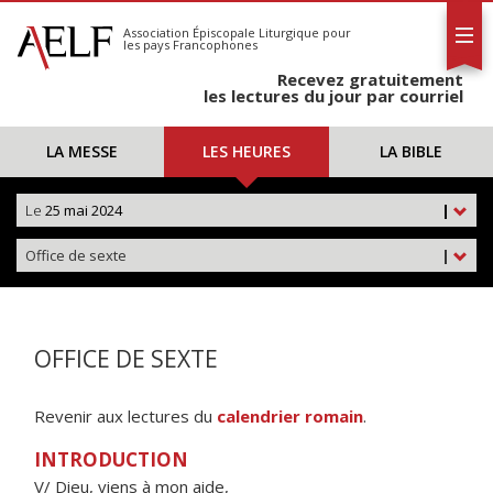
L'AELF
S'abonner
Association Épiscopale Liturgique
pour
les pays Francophones
Calendrier
Recevez gratuitement
Contact
les lectures du jour par courriel
LA MESSE
LES HEURES
LA BIBLE
Le
25 mai 2024
|
Office de sexte
|
OFFICE DE SEXTE
Revenir aux lectures du
calendrier romain
.
INTRODUCTION
V/ Dieu, viens à mon aide,