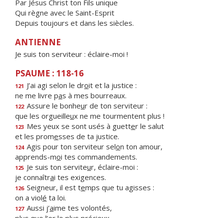
Par Jésus Christ ton Fils unique
Qui règne avec le Saint-Esprit
Depuis toujours et dans les siècles.
ANTIENNE
Je suis ton serviteur : éclaire-moi !
PSAUME : 118-16
J’ai agi selon le dr
o
it et la justice :
121
ne me livre p
a
s à mes bourreaux.
Assure le bonhe
u
r de ton serviteur :
122
que les orgueille
u
x ne me tourmentent plus !
Mes yeux se sont usés à guett
e
r le salut
123
et les prom
e
sses de ta justice.
Agis pour ton serviteur sel
o
n ton amour,
124
apprends-m
o
i tes commandements.
Je suis ton servite
u
r, éclaire-moi :
125
je connaîtr
a
i tes exigences.
Seigneur, il est t
e
mps que tu agisses :
126
on a viol
é
ta loi.
Aussi j’
a
ime tes volontés,
127