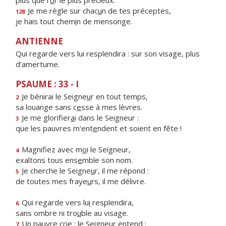
plus que l’
o
r le plus précieux.
Je me règle sur chac
u
n de tes préceptes,
128
je hais tout chem
i
n de mensonge.
ANTIENNE
Qui regarde vers lui resplendira : sur son visage, plus
d’amertume.
PSAUME : 33 - I
Je bénirai le Seigne
u
r en tout temps,
2
sa louange sans c
e
sse à mes lèvres.
Je me glorifier
a
i dans le Seigneur :
3
que les pauvres m'ent
e
ndent et soient en fête !
Magnifiez avec m
o
i le Seigneur,
4
exaltons tous ens
e
mble son nom.
Je cherche le Seigne
u
r, il me répond :
5
de toutes mes fraye
u
rs, il me délivre.
Qui regarde vers lu
i
resplendira,
6
sans ombre ni tro
u
ble au visage.
Un pauvre crie ; le Seigne
u
r entend :
7