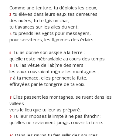
Comme une tenture, tu dépl
o
ies les cieux,
tu élèves dans leurs ea
u
x tes demeures ;
3
des nuées, tu te f
a
is un char,
tu t'avances sur les
a
iles du vent ;
tu prends les v
e
nts pour messagers,
4
pour serviteurs, les fl
a
mmes des éclairs.
Tu as donné son ass
i
se à la terre :
5
qu'elle reste inébranl
a
ble au cours des temps.
Tu l'as vêtue de l'ab
î
me des mers :
6
les eaux couvraient m
ê
me les montagnes ;
à ta menace, elles pr
e
nnent la fuite,
7
effrayées par le tonn
e
rre de ta voix.
Elles passent les montagnes, se r
u
ent dans les
8
vallées
vers le lieu que tu leur
a
s préparé.
Tu leur imposes la lim
i
te à ne pas franchir :
9
qu'elles ne reviennent jam
a
is couvrir la terre.
Dans les ravins tu fais jaill
i
r des sources
10