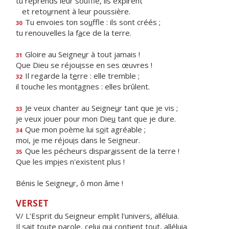
tu reprends leur souffle, ils expirent
et reto
u
rnent à leur poussière.
Tu envoies ton so
u
ffle : ils sont créés ;
30
tu renouvelles la f
a
ce de la terre.
Gloire au Seigne
u
r à tout jamais !
31
Que Dieu se réjou
i
sse en ses œuvres !
Il regarde la t
e
rre : elle tremble ;
32
il touche les mont
a
gnes : elles brûlent.
Je veux chanter au Seigne
u
r tant que je vis ;
33
je veux jouer pour mon Die
u
tant que je dure.
Que mon poème lui s
o
it agréable ;
34
moi, je me réjou
i
s dans le Seigneur.
Que les pécheurs dispar
a
issent de la terre !
35
Que les imp
i
es n'existent plus !
Bénis le Seigne
u
r, ô mon âme !
VERSET
V/ L'Esprit du Seigneur emplit l'univers, alléluia.
Il sait toute parole, celui qui contient tout, alléluia.