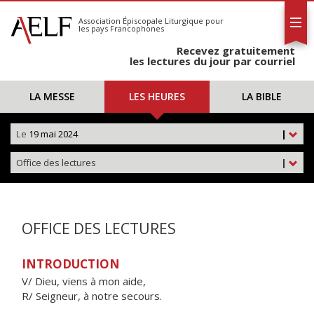
L'AELF
S'abonner
Association Épiscopale Liturgique
pour
les pays Francophones
Calendrier
Recevez gratuitement
Contact
les lectures du jour par courriel
LA MESSE
LES HEURES
LA BIBLE
Le
19 mai 2024
|
Office des lectures
|
OFFICE DES LECTURES
INTRODUCTION
V/ Dieu, viens à mon aide,
R/ Seigneur, à notre secours.