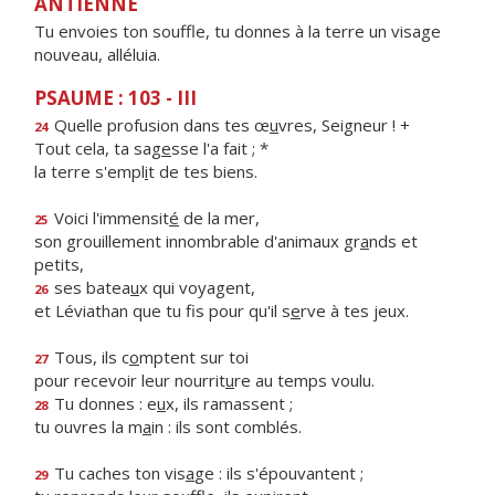
ANTIENNE
Tu envoies ton souffle, tu donnes à la terre un visage
nouveau, alléluia.
PSAUME : 103 - III
Quelle profusion dans tes œ
u
vres, Seigneur ! +
24
Tout cela, ta sag
e
sse l'a fait ; *
la terre s'empl
i
t de tes biens.
Voici l'immensit
é
de la mer,
25
son grouillement innombrable d'animaux gr
a
nds et
petits,
ses batea
u
x qui voyagent,
26
et Léviathan que tu fis pour qu'il s
e
rve à tes jeux.
Tous, ils c
o
mptent sur toi
27
pour recevoir leur nourrit
u
re au temps voulu.
Tu donnes : e
u
x, ils ramassent ;
28
tu ouvres la m
a
in : ils sont comblés.
Tu caches ton vis
a
ge : ils s'épouvantent ;
29