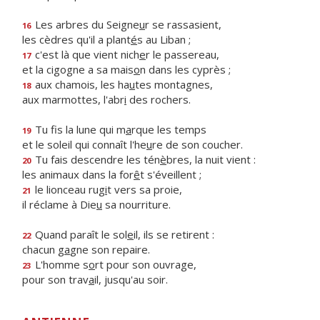
Les arbres du Seigne
u
r se rassasient,
16
les cèdres qu'il a plant
é
s au Liban ;
c'est là que vient nich
e
r le passereau,
17
et la cigogne a sa mais
o
n dans les cyprès ;
aux chamois, les ha
u
tes montagnes,
18
aux marmottes, l'abr
i
des rochers.
Tu fis la lune qui m
a
rque les temps
19
et le soleil qui connaît l'he
u
re de son coucher.
Tu fais descendre les tén
è
bres, la nuit vient :
20
les animaux dans la for
ê
t s'éveillent ;
le lionceau rug
i
t vers sa proie,
21
il réclame à Die
u
sa nourriture.
Quand paraît le sol
e
il, ils se retirent :
22
chacun g
a
gne son repaire.
L'homme s
o
rt pour son ouvrage,
23
pour son trav
a
il, jusqu'au soir.