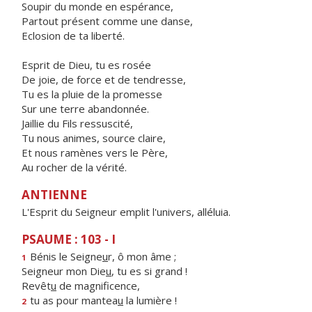
Soupir du monde en espérance,
Partout présent comme une danse,
Eclosion de ta liberté.
Esprit de Dieu, tu es rosée
De joie, de force et de tendresse,
Tu es la pluie de la promesse
Sur une terre abandonnée.
Jaillie du Fils ressuscité,
Tu nous animes, source claire,
Et nous ramènes vers le Père,
Au rocher de la vérité.
ANTIENNE
L'Esprit du Seigneur emplit l'univers, alléluia.
PSAUME : 103 - I
Bénis le Seigne
u
r, ô mon âme ;
1
Seigneur mon Die
u
, tu es si grand !
Revêt
u
de magnificence,
tu as pour mantea
u
la lumière !
2