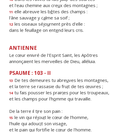
et l'eau chemine aux cre
u
x des montagnes ;
elle abreuve les b
ê
tes des champs :
11
l'âne sauvage y c
a
lme sa soif ;
les oiseaux séjo
u
rnent près d'elle :
12
dans le feuillage on ent
e
nd leurs cris.
ANTIENNE
Le cœur enivré de l'Esprit Saint, les Apôtres
annonçaient les merveilles de Dieu, alléluia.
PSAUME : 103 - II
De tes demeures tu abre
u
ves les montagnes,
13
et la terre se rassasie du fru
i
t de tes œuvres ;
tu fais pousser les prair
i
es pour les troupeaux,
14
et les champs pour l'h
o
mme qui travaille.
De la terre il t
i
re son pain :
le vin qui réjou
i
t le cœur de l'homme,
15
l'huile qui adouc
i
t son visage,
et le pain qui fortif
e le cœur de l'homme.