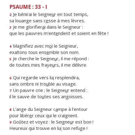
PSAUME : 33 - I
Je bénirai le Seigne
u
r en tout temps,
2
sa louange sans c
e
sse à mes lèvres.
Je me glorifier
a
i dans le Seigneur :
3
que les pauvres m'ent
e
ndent et soient en fête !
Magnifiez avec m
o
i le Seigneur,
4
exaltons tous ens
e
mble son nom.
Je cherche le Seigne
u
r, il me répond :
5
de toutes mes fraye
u
rs, il me délivre.
Qui regarde vers lu
i
resplendira,
6
sans ombre ni tro
u
ble au visage.
Un pauvre crie ; le Seigne
u
r entend :
7
il le sauve de to
u
tes ses angoisses.
L'ange du Seigneur c
a
mpe à l'entour
8
pour libér
e
r ceux qui le craignent.
Goûtez et voyez : le Seigne
u
r est bon !
9
Heureux qui trouve en lu
i
son refuge !