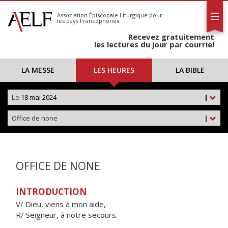
L'AELF
S'abonner
Association Épiscopale Liturgique
pour
les pays Francophones
Calendrier
Recevez gratuitement
Contact
les lectures du jour par courriel
LA MESSE
LES HEURES
LA BIBLE
Le
18 mai 2024
|
Office de none
|
OFFICE DE NONE
INTRODUCTION
V/ Dieu, viens à mon aide,
R/ Seigneur, à notre secours.