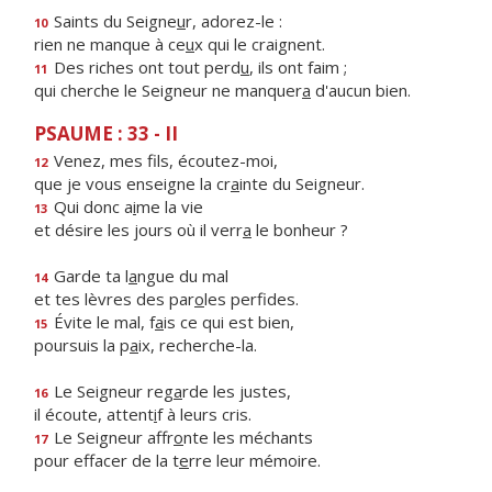
Saints du Seigne
u
r, adorez-le :
10
rien ne manque à ce
u
x qui le craignent.
Des riches ont tout perd
u
, ils ont faim ;
11
qui cherche le Seigneur ne manquer
a
d'aucun bien.
PSAUME : 33 - II
Venez, mes f
ls, écoutez-moi,
12
que je vous enseigne la cr
a
inte du Seigneur.
Qui donc a
i
me la vie
13
et désire les jours où il verr
a
le bonheur ?
Garde ta l
a
ngue du mal
14
et tes lèvres des par
o
les perfides.
Évite le mal, f
a
is ce qui est bien,
15
poursuis la p
a
ix, recherche-la.
Le Seigneur reg
a
rde les justes,
16
il écoute, attent
i
f à leurs cris.
Le Seigneur affr
o
nte les méchants
17
pour effacer de la t
e
rre leur mémoire.