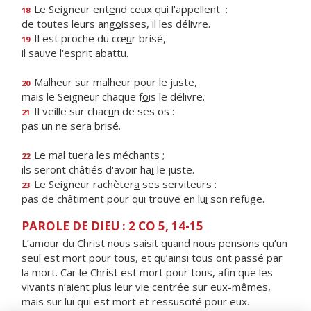
Le Seigneur ent
e
nd ceux qui l'appellent :
18
de toutes leurs ang
o
isses, il les délivre.
Il est proche du cœ
u
r brisé,
19
il sauve l'espr
i
t abattu.
Malheur sur malhe
u
r pour le juste,
20
mais le Seigneur chaque f
o
is le délivre.
Il veille sur chac
u
n de ses os :
21
pas un ne ser
a
brisé.
Le mal tuer
a
les méchants ;
22
ils seront châtiés d'avoir ha
ï
le juste.
Le Seigneur rachèter
a
ses serviteurs :
23
pas de châtiment pour qui trouve en lu
i
son refuge.
PAROLE DE DIEU : 2 CO 5, 14-15
L’amour du Christ nous saisit quand nous pensons qu’un
seul est mort pour tous, et qu’ainsi tous ont passé par
la mort. Car le Christ est mort pour tous, afin que les
vivants n’aient plus leur vie centrée sur eux-mêmes,
mais sur lui qui est mort et ressuscité pour eux.