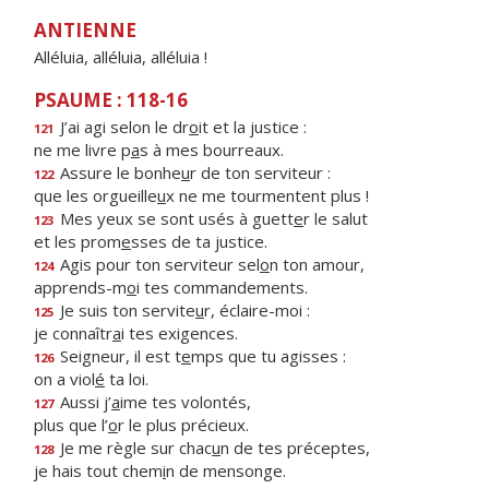
ANTIENNE
Alléluia, alléluia, alléluia !
PSAUME : 118-16
J’ai agi selon le dr
o
it et la justice :
121
ne me livre p
a
s à mes bourreaux.
Assure le bonhe
u
r de ton serviteur :
122
que les orgueille
u
x ne me tourmentent plus !
Mes yeux se sont usés à guett
e
r le salut
123
et les prom
e
sses de ta justice.
Agis pour ton serviteur sel
o
n ton amour,
124
apprends-m
o
i tes commandements.
Je suis ton servite
u
r, éclaire-moi :
125
je connaîtr
a
i tes exigences.
Seigneur, il est t
e
mps que tu agisses :
126
on a viol
é
ta loi.
Aussi j’
a
ime tes volontés,
127
plus que l’
o
r le plus précieux.
Je me règle sur chac
u
n de tes préceptes,
128
je hais tout chem
i
n de mensonge.