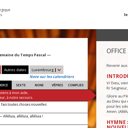
urgique
le
es
OFFICE
Semaine du Temps Pascal —
Revenir aux
Autres dates
Luxembourg
|
INTROD
Note sur les calendriers
V/ Dieu, vie
IERCE
SEXTE
NONE
VÊPRES
COMPLIES
R/ Seigneur,
 viens à mon aide,
Gloire au Pèr
eur, à notre secours.
au Dieu qui e
 fais toutes choses nouvelles
pour les siè
Amen. (Allélu
Alléluia, alléluia, alléluia !
HYMNE :
NOUVEL