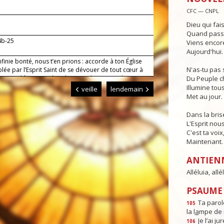
CFC — CNPL
Dieu qui fai
Quand passe 
4b-25
Viens encore
Aujourd'hui.
nfinie bonté, nous t’en prions : accorde à ton Église
N'as-tu pas 
lée par l’Esprit Saint de se dévouer de tout cœur à
ice, et d’être unie dans l’accomplissement de ta
Du Peuple c
.
Illumine tous
veille
lendemain
Met au jour.
Dans la bris
L'Esprit nou
C'est ta voix
Maintenant.
ANTIEN
Alléluia, allél
PSAUME :
Ta parole
105
la l
a
mpe de 
Je l’ai jur
106