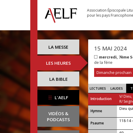
Association Épiscopale Lit
pour les pays Francophon
LA MESSE
15 MAI 2024
mercredi, 7ème 
de la férie
LES HEURES
Dimanche prochain
LA BIBLE
LECTURES
LAUDES
T
V/ Dieu,
L'AELF
Introduction
R/ Seign
Dieu qui
...
Hymne
VIDÉOS &
PODCASTS
118-14 — 
Psaume
69