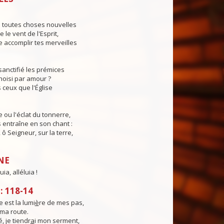
s toutes choses nouvelles
le vent de l'Esprit,
 accomplir tes merveilles
sanctifié les prémices
hoisi par amour ?
 ceux que l'Église
e ou l'éclat du tonnerre,
s entraîne en son chant :
, ô Seigneur, sur la terre,
NE
uia, alléluia !
 118-14
 est la lumi
è
re de mes pas,
ma route.
é, je tiendr
a
i mon serment,