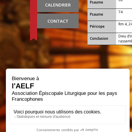
Psaume
CALENDRIER
74
Psaume
CONTACT
Rm 4, 2
Péricope
Dieu d’i
Conclusion
rassemb
ton serv
volonté