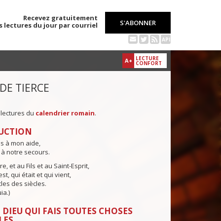
Recevez gratuitement
S'ABONNER
s lectures du jour par courriel
API
LECTURE
A+
CONFORT
 DE TIERCE
 lectures du
calendrier romain
.
UCTION
ns à mon aide,
 à notre secours.
e, et au Fils et au Saint-Esprit,
st, qui était et qui vient,
cles des siècles.
ia.)
 DIEU QUI FAIS TOUTES CHOSES
LES