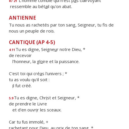
L'homme comblé qui n'est p
a
s clairvoyant
R/ 21
ressemble au bét
a
il qu'on abat.
ANTIENNE
Tu nous as rachetés par ton sang, Seigneur, tu fis de
nous un peuple de rois.
CANTIQUE (AP 4-5)
Tu es digne, Seigne
u
r notre Dieu, *
4.11
de recevoir
l'honneur, la gl
o
ire et la puissance.
C'est toi qui cré
a
s l'univers ; *
tu as voulu qu'il soit :
i
l fut créé.
Tu es digne, Chr
i
st et Seigneur, *
5.9
de prendre le Livre
et d'en ouvr
i
r les sceaux.
Car tu fus immolé, +
rachetant pour Dieu, au pr
i
x de ton sang, *