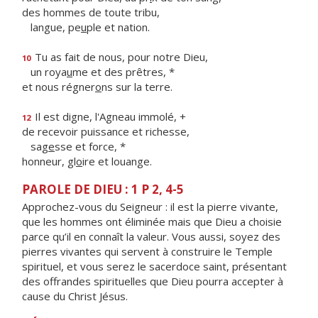
des hommes de toute tribu,
langue, pe
u
ple et nation.
Tu as fait de nous, pour notre Dieu,
10
un roya
u
me et des prêtres, *
et nous régner
o
ns sur la terre.
Il est digne, l'Agneau immolé, +
12
de recevoir puissance et richesse,
sag
e
sse et force, *
honneur, gl
o
ire et louange.
PAROLE DE DIEU : 1 P 2, 4-5
Approchez-vous du Seigneur : il est la pierre vivante,
que les hommes ont éliminée mais que Dieu a choisie
parce qu’il en connaît la valeur. Vous aussi, soyez des
pierres vivantes qui servent à construire le Temple
spirituel, et vous serez le sacerdoce saint, présentant
des offrandes spirituelles que Dieu pourra accepter à
cause du Christ Jésus.