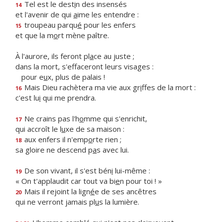
Tel est le dest
i
n des insensés
14
et l'avenir de qui
a
ime les entendre :
troupeau parqu
é
pour les enfers
15
et que la m
o
rt mène paître.
À l'aurore, ils feront pl
a
ce au juste ;
dans la mort, s'effaceront leurs visages :
pour e
u
x, plus de palais !
Mais Dieu rachètera ma vie aux gr
i
ffes de la mort :
16
c'est lu
i
qui me prendra.
Ne crains pas l'h
o
mme qui s'enrichit,
17
qui accroît le l
u
xe de sa maison :
aux enfers il n'emp
o
rte rien ;
18
sa gloire ne descend p
a
s avec lui.
De son vivant, il s'est bén
i
lui-même :
19
« On t'applaudit car tout va bi
e
n pour toi ! »
Mais il rejoint la lign
é
e de ses ancêtres
20
qui ne verront jamais pl
u
s la lumière.