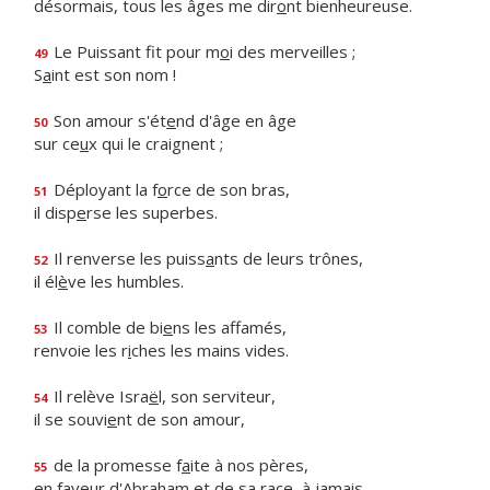
désormais, tous les âges me dir
o
nt bienheureuse.
Le Puissant fit pour m
o
i des merveilles ;
49
S
a
int est son nom !
Son amour s'ét
e
nd d'âge en âge
50
sur ce
u
x qui le craignent ;
Déployant la f
o
rce de son bras,
51
il disp
e
rse les superbes.
Il renverse les puiss
a
nts de leurs trônes,
52
il él
è
ve les humbles.
Il comble de bi
e
ns les affamés,
53
renvoie les r
i
ches les mains vides.
Il relève Isra
ë
l, son serviteur,
54
il se souvi
e
nt de son amour,
de la promesse f
a
ite à nos pères,
55
en faveur d'Abraham et de sa r
a
ce, à jamais.