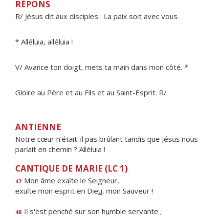
RÉPONS
R/ Jésus dit aux disciples : La paix soit avec vous.
* Alléluia, alléluia !
V/ Avance ton doigt, mets ta main dans mon côté. *
Gloire au Père et au Fils et au Saint-Esprit. R/
ANTIENNE
Notre cœur n’était-il pas brûlant tandis que Jésus nous
parlait en chemin ? Alléluia !
CANTIQUE DE MARIE (LC 1)
Mon âme ex
a
lte le Seigneur,
47
exulte mon esprit en Die
u
, mon Sauveur !
Il s'est penché sur son h
u
mble servante ;
48