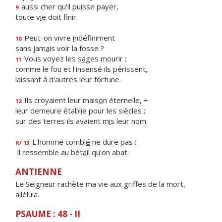
aussi cher qu'il pu
i
sse payer,
9
toute v
i
e doit finir.
Peut-on vivre
i
ndéfiniment
10
sans jam
a
is voir la fosse ?
Vous voyez les s
a
ges mourir :
11
comme le fou et l'insensé ils périssent,
laissant à d'a
u
tres leur fortune.
Ils croyaient leur mais
o
n éternelle, +
12
leur demeure établ
i
e pour les siècles ;
sur des terres ils avaient m
i
s leur nom.
L'homme combl
é
ne dure pas :
R/ 13
il ressemble au bét
a
il qu'on abat.
ANTIENNE
Le Seigneur rachète ma vie aux griffes de la mort,
alléluia.
PSAUME : 48 - II