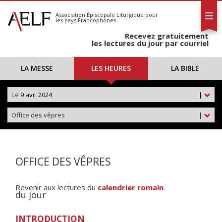
L'AELF
S'abonner
Association Épiscopale Liturgique
pour
les pays Francophones
Calendrier
Recevez gratuitement
Contact
les lectures du jour par courriel
LA MESSE
LES HEURES
LA BIBLE
Le
9 avr. 2024
|
Office des vêpres
|
OFFICE DES VÊPRES
Revenir aux lectures du
calendrier romain
.
du jour
INTRODUCTION