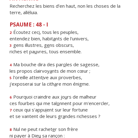
Recherchez les biens d’en haut, non les choses de la
terre, alléluia.
PSAUME : 48 - I
Écoutez cec
i
, tous les peuples,
2
entendez bien, habit
a
nts de l'univers,
gens illustres, g
e
ns obscurs,
3
riches et pa
u
vres, tous ensemble.
Ma bouche dira des par
o
les de sagesse,
4
les propos clairvoy
a
nts de mon cœur ;
l'oreille attent
i
ve aux proverbes,
5
j'exposerai sur la cith
a
re mon énigme.
Pourquoi craindre aux jo
u
rs de malheur
6
ces fourbes qui me tal
o
nnent pour m'encercler,
ceux qui s'appu
i
ent sur leur fortune
7
et se vantent de leurs gr
a
ndes richesses ?
Nul ne peut rachet
e
r son frère
8
ni payer à Die
u
sa rançon :