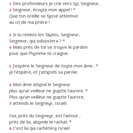
Des profondeurs je crie vers t
o
i, Seigneur,
1
Seigneur, éco
u
te mon appel ! *
2
Que ton oreille se f
a
sse attentive
au cr
i
de ma prière !
Si tu retiens les fa
u
tes, Seigneur,
3
Seigneur, qu
i
subsistera ? *
Mais près de toi se tro
u
ve le pardon
4
pour que l’h
o
mme te craigne.
J’espère le Seigneur de to
u
te mon âme ; *
5
je l’espère, et j’att
e
nds sa parole.
Mon âme att
e
nd le Seigneur
6
plus qu’un veilleur ne gu
e
tte l’aurore. *
Plus qu’un veilleur ne gu
e
tte l’aurore,
attends le Seigne
u
r, Israël.
7
Oui, près du Seigne
u
r, est l’amour ;
près de lui, ab
o
nde le rachat. *
C’est lui qui rachèter
a
Israël
8