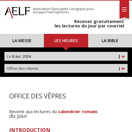
L'AELF
S'abonner
Association Épiscopale Liturgique
pour
les pays Francophones
Calendrier
Recevez gratuitement
Contact
les lectures du jour par courriel
LA MESSE
LES HEURES
LA BIBLE
Le
8 avr. 2024
|
Office des vêpres
|
OFFICE DES VÊPRES
Revenir aux lectures du
calendrier romain
.
du jour
INTRODUCTION