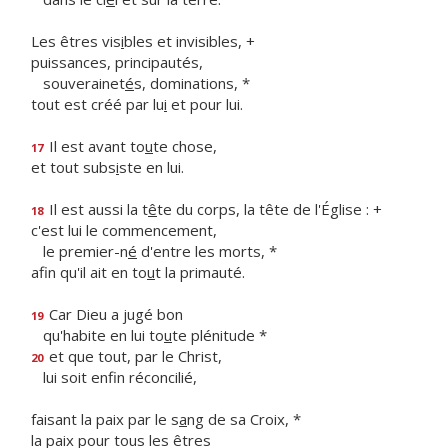
Les êtres vis
i
bles et invisibles, +
puissances, principautés,
souverainet
é
s, dominations, *
tout est créé par lu
i
et pour lui.
Il est avant to
u
te chose,
17
et tout subs
i
ste en lui.
Il est aussi la t
ê
te du corps, la tête de l'Église : +
18
c'est lui le commencement,
le premier-n
é
d'entre les morts, *
afin qu'il ait en to
u
t la primauté.
Car Dieu a jugé bon
19
qu'habite en lui to
u
te plénitude *
et que tout, par le Christ,
20
lui soit enf
n réconcilié,
faisant la paix par le s
a
ng de sa Croix, *
la paix pour tous les êtres