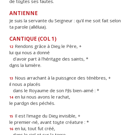
de to
u
tes ses fautes.
ANTIENNE
Je suis la servante du Seigneur : qu'il me soit fait selon
ta parole (alléluia).
CANTIQUE (COL 1)
Rendons grâce à Die
u
le Père, +
12
lui qui nous a donné
d'avoir part à l'hérit
a
ge des saints, *
d
a
ns la lumière.
Nous arrachant à la puiss
a
nce des ténèbres, +
13
il nous a placés
dans le Royaume de son F
i
ls bien-aimé : *
en lui nous avons le rachat,
14
le pard
o
n des péchés.
Il est l'image du Die
u
invisible, +
15
le premier-né, avant to
u
te créature : *
en lui, tout fut créé,
16
dans le ci
e
l et sur la terre.