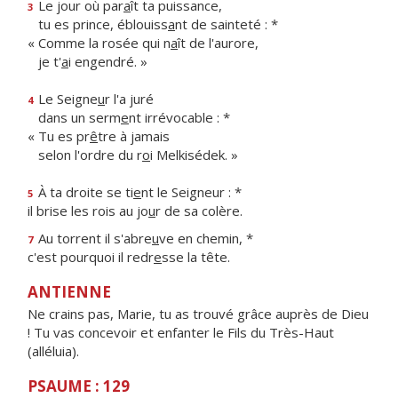
Le jour où par
a
ît ta puissance,
3
tu es prince, éblouiss
a
nt de sainteté : *
« Comme la rosée qui n
a
ît de l'aurore,
je t'
a
i engendré. »
Le Seigne
u
r l'a juré
4
dans un serm
e
nt irrévocable : *
« Tu es pr
ê
tre à jamais
selon l'ordre du r
o
i Melkisédek. »
À ta droite se ti
e
nt le Seigneur : *
5
il brise les rois au jo
u
r de sa colère.
Au torrent il s'abre
u
ve en chemin, *
7
c'est pourquoi il redr
e
sse la tête.
ANTIENNE
Ne crains pas, Marie, tu as trouvé grâce auprès de Dieu
! Tu vas concevoir et enfanter le Fils du Très-Haut
(alléluia).
PSAUME : 129