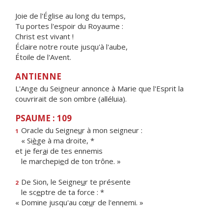
Joie de l'Église au long du temps,
Tu portes l'espoir du Royaume :
Christ est vivant !
Éclaire notre route jusqu'à l'aube,
Étoile de l'Avent.
ANTIENNE
L'Ange du Seigneur annonce à Marie que l'Esprit la
couvrirait de son ombre (alléluia).
PSAUME : 109
Oracle du Seigne
u
r à mon seigneur :
1
« Si
è
ge à ma droite, *
et je fer
a
i de tes ennemis
le marchepi
e
d de ton trône. »
De Sion, le Seigne
u
r te présente
2
le sc
e
ptre de ta force : *
« Domine jusqu'au cœ
u
r de l'ennemi. »