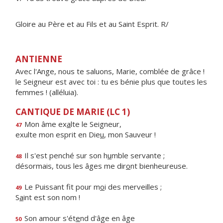
Gloire au Père et au Fils et au Saint Esprit. R/
ANTIENNE
Avec l'Ange, nous te saluons, Marie, comblée de grâce !
le Seigneur est avec toi : tu es bénie plus que toutes les
femmes ! (alléluia).
CANTIQUE DE MARIE (LC 1)
Mon âme ex
a
lte le Seigneur,
47
exulte mon esprit en Die
u
, mon Sauveur !
Il s'est penché sur son h
u
mble servante ;
48
désormais, tous les âges me dir
o
nt bienheureuse.
Le Puissant fit pour m
o
i des merveilles ;
49
S
a
int est son nom !
Son amour s'ét
e
nd d'âge en âge
50