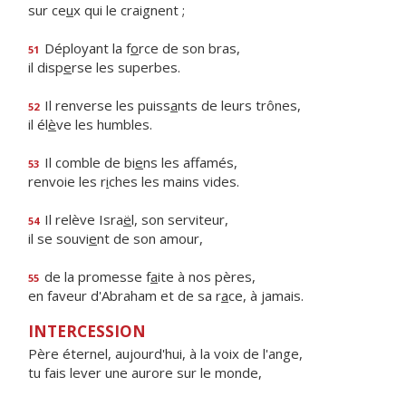
sur ce
u
x qui le craignent ;
Déployant la f
o
rce de son bras,
51
il disp
e
rse les superbes.
Il renverse les puiss
a
nts de leurs trônes,
52
il él
è
ve les humbles.
Il comble de bi
e
ns les affamés,
53
renvoie les r
i
ches les mains vides.
Il relève Isra
ë
l, son serviteur,
54
il se souvi
e
nt de son amour,
de la promesse f
a
ite à nos pères,
55
en faveur d'Abraham et de sa r
a
ce, à jamais.
INTERCESSION
Père éternel, aujourd'hui, à la voix de l'ange,
tu fais lever une aurore sur le monde,