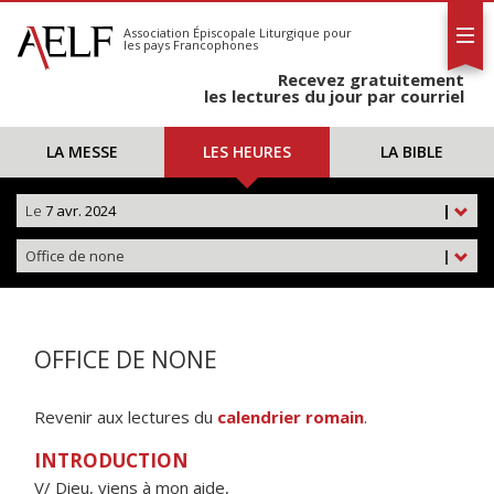
L'AELF
S'abonner
Association Épiscopale Liturgique
pour
les pays Francophones
Calendrier
Recevez gratuitement
Contact
les lectures du jour par courriel
LA MESSE
LES HEURES
LA BIBLE
Le
7 avr. 2024
|
Office de none
|
OFFICE DE NONE
Revenir aux lectures du
calendrier romain
.
INTRODUCTION
V/ Dieu, viens à mon aide,