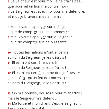
Le Seigneur est pour m
o
i, je ne crains pas ;
6
que pourrait un h
o
mme contre moi ?
Le Seigneur est avec m
o
i pour me défendre,
7
et moi, je braver
a
i mes ennemis.
Mieux vaut s'appuy
e
r sur le Seigneur
8
que de compt
e
r sur les hommes ; *
mieux vaut s'appuy
e
r sur le Seigneur
9
que de compt
e
r sur les puissants !
Toutes les nati
o
ns m'ont encerclé :
10
au nom du Seigne
u
r, je les détruis !
Elles m'ont cern
é
, encerclé :
11
au nom du Seigne
u
r, je les détruis !
Elles m'ont cern
é
comme des guêpes : +
12
(– ce n'ét
a
it qu'un feu de ronces –) *
au nom du Seigne
u
r, je les détruis !
On m'a poussé, bouscul
é
pour m'abattre ;
13
mais le Seigne
u
r m'a défendu.
Ma force et mon ch
a
nt, c'est le Seigneur ;
14
il est pour m
o
i le salut.