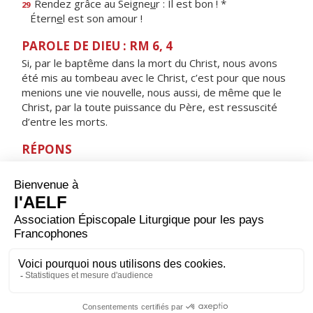
Rendez grâce au Seigne
u
r : Il est bon ! *
29
Étern
e
l est son amour !
PAROLE DE DIEU : RM 6, 4
Si, par le baptême dans la mort du Christ, nous avons
été mis au tombeau avec le Christ, c’est pour que nous
menions une vie nouvelle, nous aussi, de même que le
Christ, par la toute puissance du Père, est ressuscité
d’entre les morts.
RÉPONS
V/ Voici le jour que fit le Seigneur,
jour de fête et de joie, alléluia !
ORAISON
Dieu de miséricorde infinie, tu ranimes la foi de ton
peuple par les célébrations pascales ; augmente en
nous ta grâce pour que nous comprenions toujours
mieux quel baptême nous a purifiés, quel Esprit nous a
fait renaître, et quel sang nous a rachetés.