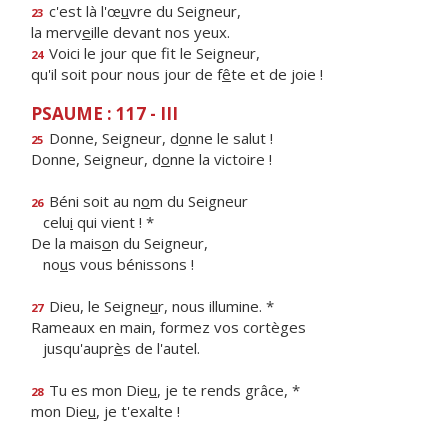
c'est là l'œ
u
vre du Seigneur,
23
la merv
e
ille devant nos yeux.
Voici le jour que f
t le Seigneur,
24
qu'il soit pour nous jour de f
ê
te et de joie !
PSAUME : 117 - III
Donne, Seigneur, d
o
nne le salut !
25
Donne, Seigneur, d
o
nne la victoire !
Béni soit au n
o
m du Seigneur
26
celu
i
qui vient ! *
De la mais
o
n du Seigneur,
no
u
s vous bénissons !
Dieu, le Seigne
u
r, nous illumine. *
27
Rameaux en main, formez vos cortèges
jusqu'aupr
è
s de l'autel.
Tu es mon Die
u
, je te rends grâce, *
28
mon Die
u
, je t'exalte !