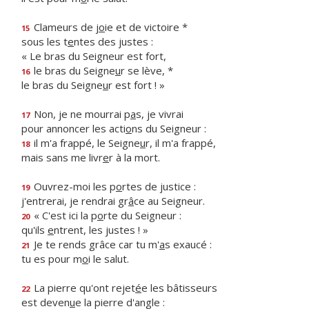
Clameurs de j
o
ie et de victoire *
15
sous les t
e
ntes des justes :
« Le bras du Seigneur est fort,
le bras du Seigne
u
r se lève, *
16
le bras du Seigne
u
r est fort ! »
Non, je ne mourrai p
a
s, je vivrai
17
pour annoncer les acti
o
ns du Seigneur :
il m'a frappé, le Seigne
u
r, il m'a frappé,
18
mais sans me livr
e
r à la mort.
Ouvrez-moi les p
o
rtes de justice :
19
j'entrerai, je rendrai gr
â
ce au Seigneur.
« C'est ici la p
o
rte du Seigneur :
20
qu'ils
e
ntrent, les justes ! »
Je te rends grâce car tu m'
a
s exaucé :
21
tu es pour m
o
i le salut.
La pierre qu'ont rejet
é
e les bâtisseurs
22
est deven
u
e la pierre d'angle :