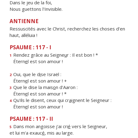
Dans le jeu de la foi,
Nous guettons l'Invisible.
ANTIENNE
Ressuscités avec le Christ, recherchez les choses d'en
haut, alléluia !
PSAUME : 117 - I
Rendez grâce au Seigne
u
r : Il est bon ! *
1
Étern
e
l est son amour !
Oui, que le d
i
se Israël :
2
Étern
e
l est son amour ! +
Que le dise la mais
o
n d'Aaron :
3
Étern
e
l est son amour ! *
Qu'ils le disent, ceux qui cr
a
ignent le Seigneur :
4
Étern
e
l est son amour !
PSAUME : 117 - II
Dans mon angoisse j'ai cri
é
vers le Seigneur,
5
et lui m'a exauc
é
, mis au large.