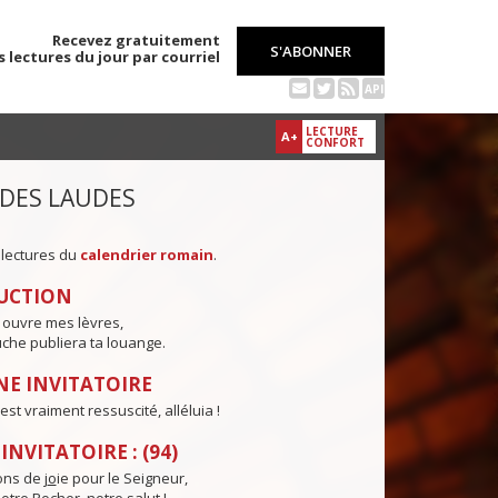
Recevez gratuitement
S'ABONNER
s lectures du jour par courriel
API
LECTURE
A+
CONFORT
 DES LAUDES
 lectures du
calendrier romain
.
UCTION
 ouvre mes lèvres,
che publiera ta louange.
E INVITATOIRE
est vraiment ressuscité, alléluia !
NVITATOIRE : (94)
ns de j
o
ie pour le Seigneur,