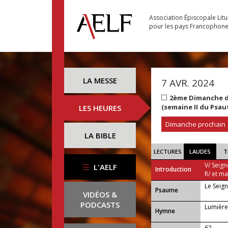
Association Épiscopale Lit
pour les pays Francophon
LA MESSE
7 AVR. 2024
2ème Dimanche de
(semaine II du Psau
LES HEURES
Dimanche prochain
LA BIBLE
LECTURES
LAUDES
T
V/ Seign
L'AELF
Introduction
R/ et m
Le Seign
Psaume
VIDÉOS &
PODCASTS
Lumière
Hymne
62 —