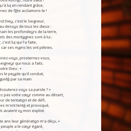
otre Roch
e
r, notre salut !
u'à lu
i
en rendant grâce,
nes de f
ê
te acclamons-le !
nd Die
u
, c'est le Seigneur,
 au-dess
u
s de tous les dieux :
 main les profonde
u
rs de la terre,
ets des mont
a
gnes sont à lui ;
, c'est lu
i
qui l'a faite,
, car ses m
a
ins les ont pétries.
linez-vo
u
s, prosternez-vous,
Seigne
u
r qui nous a faits.
notre Dieu ; +
s le pe
u
ple qu'il conduit,
guid
é
par sa main.
 écouterez-vo
u
s sa parole ? +
z pas votre cœ
u
r comme au désert,
r de tentati
o
n et de défi,
es m'ont tent
é
et provoqué,
ls avaient v
u
mon exploit.
e ans leur générati
o
n m'a déçu, +
 Ce peuple a le cœ
u
r égaré,