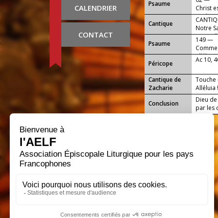
Psaume
CALENDRIER
Christ e
sur le p
CANTIQU
Cantique
Notre S
CONTACT
Dieu, all
149 —
Psaume
Comme il
alléluia 
Ac 10, 
Péricope
Cantique de
Touche m
Zacharie
Alléluia 
Dieu de 
Conclusion
par les 