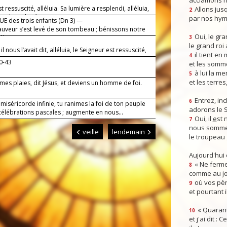
acclamons n
st ressuscité, alléluia. Sa lumière a resplendi, alléluia,
Allons jusq
2
euple racheté par son sang.
par nos hym
E des trois enfants (Dn 3) —
auveur s’est levé de son tombeau ; bénissons notre
Oui, le gra
éluia !
3
le grand roi
 nous l’avait dit, alléluia, le Seigneur est ressuscité,
il tient en
4
!
40-43
et les somm
à lui la mer
5
et les terres
es plaies, dit Jésus, et deviens un homme de foi.
!
Entrez, inc
6
miséricorde infinie, tu ranimes la foi de ton peuple
adorons le 
célébrations pascales ; augmente en nous...
Oui, il
e
st 
7
nous somme
veille
lendemain
le troupeau 
Aujourd'hui
« Ne ferme
8
comme au jou
où vos pèr
9
et pourtant i
« Quarant
10
et j'ai dit :