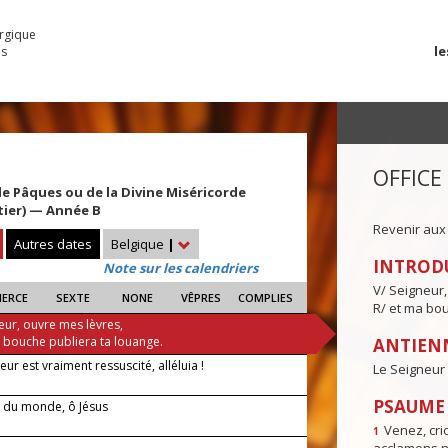
urgique
le
es
OFFICE
 Pâques ou de la Divine Miséricorde
tier) — Année B
Revenir aux
Autres dates
Belgique
|
INTROD
Note sur les calendriers
V/ Seigneur,
IERCE
SEXTE
NONE
VÊPRES
COMPLIES
R/ et ma bou
eur, ouvre mes lèvres,
a bouche publiera ta louange.
ANTIENN
eur est vraiment ressuscité, alléluia !
Le Seigneur 
PSAUME I
 du monde, ô Jésus
Venez, crio
1