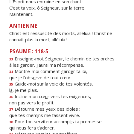
L'Esprit nous entraîne en son chant :
C'est ta voix, ô Seigneur, sur la terre,
Maintenant.
ANTIENNE
Christ est ressuscité des morts, alléluia ! Christ ne
connaît plus la mort, alléluia !
PSAUME : 118-5
Enseigne-moi, Seigneur, le chem
i
n de tes ordres ;
33
à les garder, j’aur
a
i ma récompense.
Montre-moi comment gard
e
r ta loi,
34
que je l’obs
e
rve de tout cœur.
Guide-moi sur la v
o
ie de tes volontés,
35
l
à
, je me plais.
Incline mon cœ
u
r vers tes exigences,
36
non p
a
s vers le profit.
Détourne mes ye
u
x des idoles :
37
que tes chem
i
ns me fassent vivre.
Pour ton serviteur accompl
i
s ta promesse
38
qui nous fer
a
t’adorer.