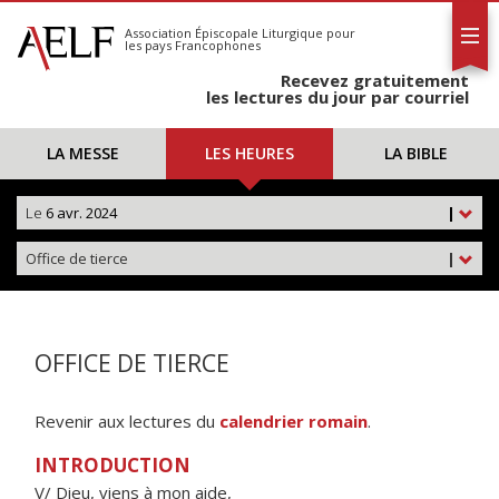
L'AELF
S'abonner
Association Épiscopale Liturgique
pour
les pays Francophones
Calendrier
Recevez gratuitement
Contact
les lectures du jour par courriel
LA MESSE
LES HEURES
LA BIBLE
Le
6 avr. 2024
|
Office de tierce
|
OFFICE DE TIERCE
Revenir aux lectures du
calendrier romain
.
INTRODUCTION
V/ Dieu, viens à mon aide,