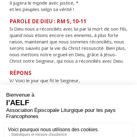
Il jugera le m
o
nde avec justice, *
et les peuples sel
o
n sa vérité !
PAROLE DE DIEU : RM 5, 10-11
Si Dieu nous a réconciliés avec lui par la mort de son Fils,
quand nous étions encore ses ennemis, à plus forte
raison, maintenant que nous sommes réconciliés, nous
serons sauvés par la vie du Christ ressuscité. Bien plus,
nous mettons notre orgueil en Dieu, grâce à Jésus-
Christ notre Seigneur, qui nous a réconciliés avec Dieu.
RÉPONS
V/ Voici le jour que fit le Seigneur,
jour de fête et de joie, alléluia !
ORAISON
Dieu qui donnes sans cesse ta grâce pour augmenter le
nombre de tes enfants, veille sur ceux que tu viens
d’agréger à ton peuple ; ils ont pris naissance dans le
baptême : qu’ils soient revêtus de l’immortalité du
Christ, pour se présenter à la table de ses noces. Lui