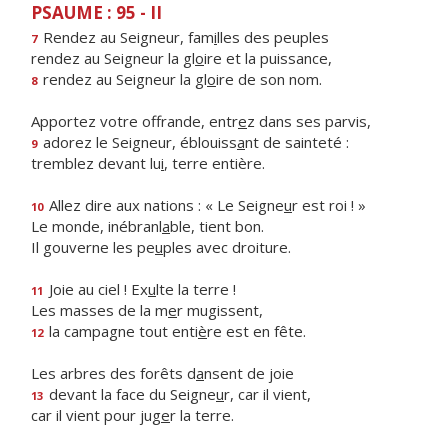
PSAUME : 95 - II
Rendez au Seigneur, fam
i
lles des peuples
7
rendez au Seigneur la gl
o
ire et la puissance,
rendez au Seigneur la gl
o
ire de son nom.
8
Apportez votre offrande, entr
e
z dans ses parvis,
adorez le Seigneur, éblouiss
a
nt de sainteté :
9
tremblez devant lu
i
, terre entière.
Allez dire aux nations : « Le Seigne
u
r est roi ! »
10
Le monde, inébranl
a
ble, tient bon.
Il gouverne les pe
u
ples avec droiture.
Joie au ciel ! Ex
u
lte la terre !
11
Les masses de la m
e
r mugissent,
la campagne tout enti
è
re est en fête.
12
Les arbres des forêts d
a
nsent de joie
devant la face du Seigne
u
r, car il vient,
13
car il vient pour jug
e
r la terre.