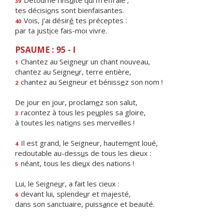
Détourne l’ins
u
lte qui m’effraie ;
39
tes décisi
o
ns sont bienfaisantes.
Vois, j’ai désir
é
tes préceptes :
40
par ta just
i
ce fais-moi vivre.
PSAUME : 95 - I
Chantez au Seigne
u
r un chant nouveau,
1
chantez au Seigne
u
r, terre entière,
chantez au Seigneur et béniss
e
z son nom !
2
De jour en jour, proclam
e
z son salut,
racontez à tous les pe
u
ples sa gloire,
3
à toutes les nati
o
ns ses merveilles !
Il est grand, le Seigneur, hautem
e
nt loué,
4
redoutable au-dess
u
s de tous les dieux :
néant, tous les die
u
x des nations !
5
Lui, le Seigne
u
r, a fait les cieux :
devant lui, splende
u
r et majesté,
6
dans son sanctuaire, puiss
a
nce et beauté.