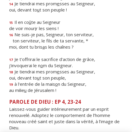
Je tiendrai mes prom
e
sses au Seigneur,
14
oui, devant to
u
t son peuple !
Il en co
û
te au Seigneur
15
de voir mour
i
r les siens !
Ne suis-je pas, Seigneur, ton serviteur,
16
ton serviteur, le f
ls de ta servante, *
moi, dont tu bris
a
s les chaînes ?
Je t'offrirai le sacrif
ce d'action de grâce,
17
j'invoquerai le n
o
m du Seigneur.
Je tiendrai mes prom
e
sses au Seigneur,
18
oui, devant to
u
t son peuple,
à l'entrée de la mais
o
n du Seigneur,
19
au milie
u
de Jérusalem !
PAROLE DE DIEU : EP 4, 23-24
Laissez-vous guider intérieurement par un esprit
renouvelé. Adoptez le comportement de l’homme
nouveau créé saint et juste dans la vérité, à l’image de
Dieu.