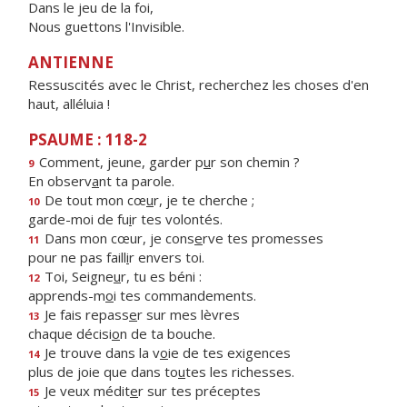
Dans le jeu de la foi,
Nous guettons l'Invisible.
ANTIENNE
Ressuscités avec le Christ, recherchez les choses d'en
haut, alléluia !
PSAUME : 118-2
Comment, jeune, garder p
u
r son chemin ?
9
En observ
a
nt ta parole.
De tout mon cœ
u
r, je te cherche ;
10
garde-moi de fu
i
r tes volontés.
Dans mon cœur, je cons
e
rve tes promesses
11
pour ne pas faill
i
r envers toi.
Toi, Seigne
u
r, tu es béni :
12
apprends-m
o
i tes commandements.
Je fais repass
e
r sur mes lèvres
13
chaque décisi
o
n de ta bouche.
Je trouve dans la v
o
ie de tes exigences
14
plus de joie que dans to
u
tes les richesses.
Je veux médit
e
r sur tes préceptes
15