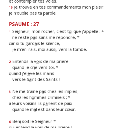
et contempl
e
r tes voies.
Je trouve en tes commandem
e
nts mon plaisir,
16
je n’oublie p
a
s ta parole.
PSAUME : 27
Seigneur, mon rocher, c'est t
o
i que j'appelle : +
1
ne reste p
a
s sans me répondre, *
car si tu gard
a
is le silence,
je m'en irais, moi auss
i
, vers la tombe.
Entends la v
o
ix de ma prière
2
quand je cr
i
e vers toi, *
quand j'él
è
ve les mains
vers le S
a
int des Saints !
Ne me traîne p
a
s chez les impies,
3
chez les h
o
mmes criminels ; *
à leurs voisins ils p
a
rlent de paix
quand le m
a
l est dans leur cœur.
Bén
i
soit le Seigneur *
6
qui entend la v
o
ix de ma prière !