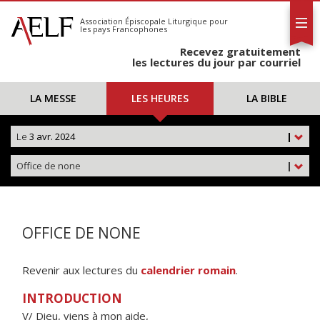
L'AELF
S'abonner
Association Épiscopale Liturgique
pour
les pays Francophones
Calendrier
Recevez gratuitement
Contact
les lectures du jour par courriel
LA MESSE
LES HEURES
LA BIBLE
Le
3 avr. 2024
|
Office de none
|
OFFICE DE NONE
Revenir aux lectures du
calendrier romain
.
INTRODUCTION
V/ Dieu, viens à mon aide,