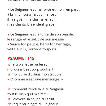
Le Seigneur est ma f
o
rce et mon rempart ;
7
à lui, mon cœ
u
r fait confiance :
il m'a guéri, ma ch
a
ir a refleuri,
mes chants lui r
e
ndent grâce.
Le Seigneur est la f
o
rce de son peuple,
8
le refuge et le sal
u
t de son messie.
Sauve ton peuple, bén
i
s ton héritage,
9
veille sur lui, porte-l
e
toujours.
PSAUME : 115
Je crois, et je p
a
rlerai,
10
moi qui ai beauco
u
p souffert,
moi qui ai d
i
t dans mon trouble :
11
« L'h
o
mme n'est que mensonge. »
Comment rendr
a
i-je au Seigneur
12
tout le bi
e
n qu'il m'a fait ?
J'élèverai la co
u
pe du salut,
13
j'invoquerai le n
o
m du Seigneur.