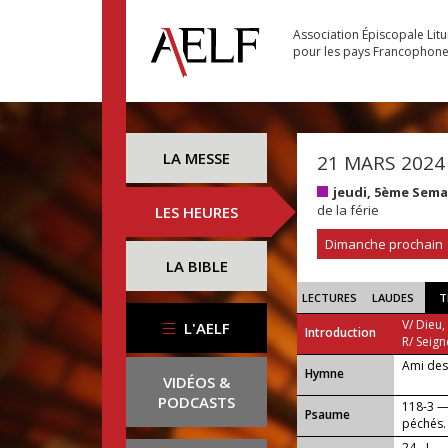
Association Épiscopale Lit
pour les pays Francophon
LA MESSE
21 MARS 2024
jeudi, 5ème Sem
de la férie
LES HEURES
Dimanche prochain
LA BIBLE
LECTURES
LAUDES
T
V/ Dieu,
L'AELF
Introduction
R/ Seign
Ami des
...
Hymne
VIDÉOS &
PODCASTS
118-3 —
Psaume
péchés.
24 - I