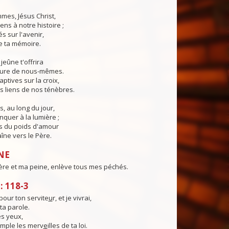
mes, Jésus Christ,
ns à notre histoire ;
s sur l'avenir,
de ta mémoire.
jeûne t'offrira
cure de nous-mêmes.
ptives sur la croix,
s liens de nos ténèbres.
s, au long du jour,
quer à la lumière ;
s du poids d'amour
aîne vers le Père.
NE
ère et ma peine, enlève tous mes péchés.
 118-3
pour ton servite
u
r, et je vivrai,
 ta parole.
s yeux,
emple les merv
e
illes de ta loi.