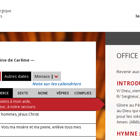
urgique
le
es
OFFICE
aine de Carême —
Revenir aux
Autres dates
Monaco
|
INTROD
Note sur les calendriers
V/ Dieu, vie
IERCE
SEXTE
NONE
VÊPRES
COMPLIES
R/ Seigneur,
 viens à mon aide,
Gloire au Pèr
eur, à notre secours.
au Dieu qui e
 hommes, Jésus Christ
pour les siè
Amen. (Allélu
 Vois ma misère et ma peine, enlève tous mes
HYMNE :