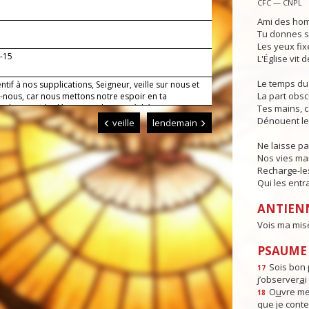
CFC — CNPL
Ami des hom
Tu donnes se
Les yeux fixé
4-15
L'Église vit 
Le temps du 
entif à nos supplications, Seigneur, veille sur nous et
La part obs
-nous, car nous mettons notre espoir en ta
orde : purifiés désormais de nos péchés, nous
Tes mains, ca
s mener une vie sainte et entrer en possession de
Dénouent le
veille
lendemain
tage.
Ne laisse pa
Nos vies man
Recharge-le
Qui les entr
ANTIEN
Vois ma mis
PSAUME :
Sois bon 
17
j’observer
a
i
O
u
vre me
18
que je cont