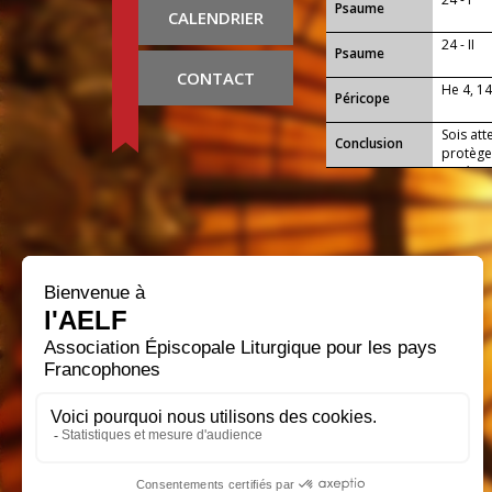
Psaume
CALENDRIER
24 - II
Psaume
CONTACT
He 4, 1
Péricope
Sois att
Conclusion
protège
miséric
pourron
ton héri