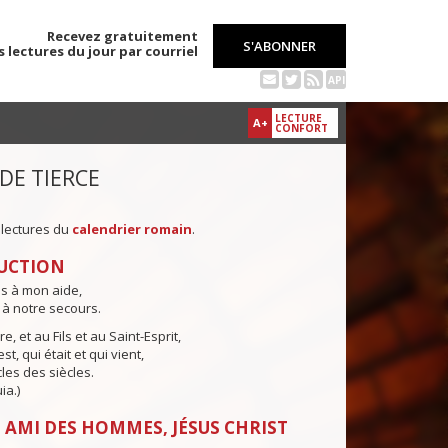
Recevez gratuitement
S'ABONNER
s lectures du jour par courriel
API
LECTURE
A+
CONFORT
 DE TIERCE
 lectures du
calendrier romain
.
UCTION
ns à mon aide,
 à notre secours.
e, et au Fils et au Saint-Esprit,
st, qui était et qui vient,
cles des siècles.
ia.)
 AMI DES HOMMES, JÉSUS CHRIST