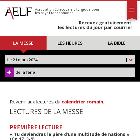
L'AELF
S'abonner
Association Épiscopale Liturgique
pour
les pays Francophones
Calendrier
Recevez gratuitement
Contact
les lectures du jour par courriel
LA MESSE
LES HEURES
LA BIBLE
Le
21 mars 2024
|
de la férie
Revenir aux lectures du
calendrier romain
.
LECTURES DE LA MESSE
PREMIÈRE LECTURE
« Tu deviendras le père d’une multitude de nations »
(Gn 17, 3-9)