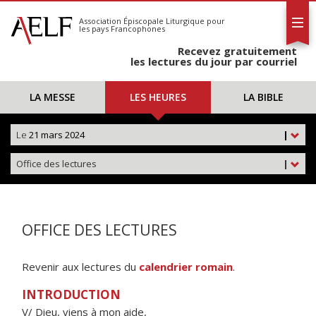
L'AELF
S'abonner
Association Épiscopale Liturgique
pour
les pays Francophones
Calendrier
Recevez gratuitement
Contact
les lectures du jour par courriel
LA MESSE
LES HEURES
LA BIBLE
Le
21 mars 2024
|
Office des lectures
|
OFFICE DES LECTURES
Revenir aux lectures du
calendrier romain
.
INTRODUCTION
V/ Dieu, viens à mon aide,