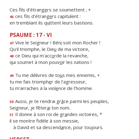
Ces fils d'étrang
e
rs se soumettent ; +
ces fils d'étrang
e
rs capitulent :
46
en tremblant ils qu
i
ttent leurs bastions.
PSAUME : 17 - VI
Vive le Seigneur ! Bén
i
soit mon Rocher !
47
Qu'il triomphe, le Die
u
de ma victoire,
ce Dieu qui m'acc
o
rde la revanche,
48
qui soumet à mon pouv
o
ir les nations !
Tu me délivres de to
u
s mes ennemis, +
49
tu me fais triomph
e
r de l'agresseur,
tu m'arraches à la viol
e
nce de l'homme.
Aussi, je te rendrai gr
â
ce parmi les peuples,
50
Seigneur, je fêter
a
i ton nom.
Il donne à son roi de gr
a
ndes victoires, *
51
il se montre fidèle à son messie,
à David et sa descend
a
nce, pour toujours.