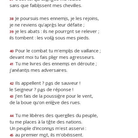
sans que faibl
i
ssent mes chevilles.
Je poursuis mes ennem
i
s, je les rejoins,
38
je ne reviens qu'apr
è
s leur défaite ;
je les abats : ils ne pourr
o
nt se relever ;
39
ils tombent : les voil
à
sous mes pieds.
Pour le combat tu m'empl
i
s de vaillance ;
40
devant moi tu fais pli
e
r mes agresseurs.
Tu me livres des ennem
i
s en déroute ;
41
j'anéant
i
s mes adversaires.
Ils appellent ? p
a
s de sauveur !
42
le Seigneur ? p
a
s de réponse !
J'en fais de la poussi
è
re pour le vent,
43
de la boue qu'on enl
è
ve des rues.
Tu me libères des quer
e
lles du peuple,
44
tu me places à la t
ê
te des nations.
Un peuple d'inconn
u
s m'est asservi :
au premier m
o
t, ils m'obéissent.
45