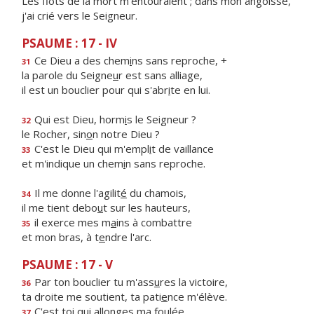
Les flots de la mort m'entouraient ; dans mon angoisse,
j'ai crié vers le Seigneur.
PSAUME : 17 - IV
Ce Dieu a des chem
i
ns sans reproche, +
31
la parole du Seigne
u
r est sans alliage,
il est un bouclier pour qui s'abr
i
te en lui.
Qui est Dieu, horm
i
s le Seigneur ?
32
le Rocher, sin
o
n notre Dieu ?
C'est le Dieu qui m'empl
i
t de vaillance
33
et m'indique un chem
i
n sans reproche.
Il me donne l'agilit
é
du chamois,
34
il me tient debo
u
t sur les hauteurs,
il exerce mes m
a
ins à combattre
35
et mon bras, à t
e
ndre l'arc.
PSAUME : 17 - V
Par ton bouclier tu m'ass
u
res la victoire,
36
ta droite me soutient, ta pati
e
nce m'élève.
C'est toi qui all
o
nges ma foulée
37