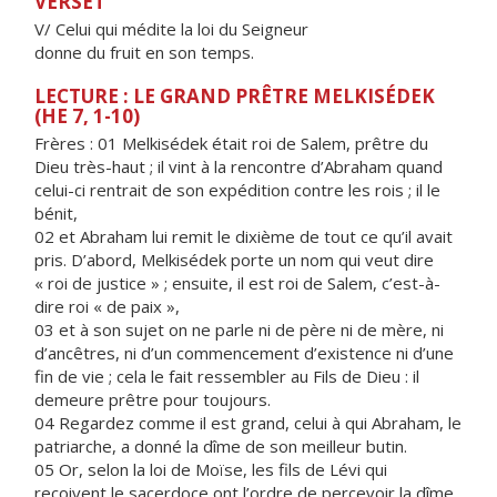
VERSET
V/ Celui qui médite la loi du Seigneur
donne du fruit en son temps.
LECTURE : LE GRAND PRÊTRE MELKISÉDEK
(HE 7, 1-10)
Frères : 01 Melkisédek était roi de Salem, prêtre du
Dieu très-haut ; il vint à la rencontre d’Abraham quand
celui-ci rentrait de son expédition contre les rois ; il le
bénit,
02 et Abraham lui remit le dixième de tout ce qu’il avait
pris. D’abord, Melkisédek porte un nom qui veut dire
« roi de justice » ; ensuite, il est roi de Salem, c’est-à-
dire roi « de paix »,
03 et à son sujet on ne parle ni de père ni de mère, ni
d’ancêtres, ni d’un commencement d’existence ni d’une
fin de vie ; cela le fait ressembler au Fils de Dieu : il
demeure prêtre pour toujours.
04 Regardez comme il est grand, celui à qui Abraham, le
patriarche, a donné la dîme de son meilleur butin.
05 Or, selon la loi de Moïse, les fils de Lévi qui
reçoivent le sacerdoce ont l’ordre de percevoir la dîme