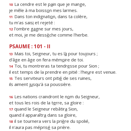
La cendre est le p
a
in que je mange,
10
je mêle à ma boiss
o
n mes larmes.
Dans ton indignati
o
n, dans ta colère,
11
tu m'as sais
i
et rejeté :
l'ombre g
a
gne sur mes jours,
12
et moi, je me dess
è
che comme l'herbe.
PSAUME : 101 - II
Mais toi, Seigneur, tu es l
à
pour toujours ;
13
d'âge en âge on fera mém
o
ire de toi.
Toi, tu montreras ta tendr
e
sse pour Sion ;
14
il est temps de la prendre en pitié : l'he
u
re est venue.
Tes serviteurs ont piti
é
de ses ruines,
15
ils aiment j
u
squ'à sa poussière.
Les nations craindront le n
o
m du Seigneur,
16
et tous les rois de la t
e
rre, sa gloire :
quand le Seigneur rebâtir
a
Sion,
17
quand il apparaîtr
a
dans sa gloire,
il se tournera vers la pri
è
re du spolié,
18
il n'aura pas mépris
é
sa prière.