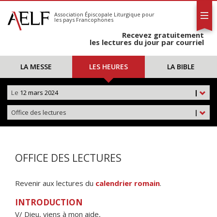
L'AELF
S'abonner
Association Épiscopale Liturgique
pour
les pays Francophones
Calendrier
Recevez gratuitement
Contact
les lectures du jour par courriel
LA MESSE
LES HEURES
LA BIBLE
Le
12 mars 2024
|
Office des lectures
|
OFFICE DES LECTURES
Revenir aux lectures du
calendrier romain
.
INTRODUCTION
V/ Dieu, viens à mon aide,