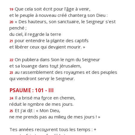
Que cela soit écrit pour l'
â
ge à venir,
19
et le peuple à nouveau créé chanter
a
son Dieu :
« Des hauteurs, son sanctuaire, le Seigne
u
r s'est
20
penché ;
du ciel, il reg
a
rde la terre
pour entendre la pl
a
inte des captifs
21
et libérer ceux qui dev
a
ient mourir. »
On publiera dans Sion le n
o
m du Seigneur
22
et sa louange dans to
u
t Jérusalem,
au rassemblement des roya
u
mes et des peuples
23
qui viendront serv
i
r le Seigneur.
PSAUME : 101 - III
Il a brisé ma f
o
rce en chemin,
24
réduit le n
o
mbre de mes jours.
Et j'ai d
i
t : « Mon Dieu,
25
ne me prends pas au milie
u
de mes jours ! »
Tes années reco
u
vrent tous les temps : +