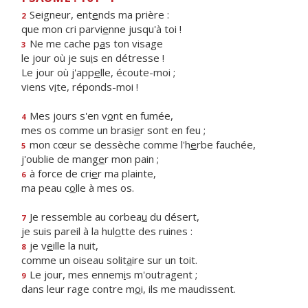
Seigneur, ent
e
nds ma prière :
2
que mon cri parvi
e
nne jusqu'à toi !
Ne me cache p
a
s ton visage
3
le jour où je su
i
s en détresse !
Le jour où j'app
e
lle, écoute-moi ;
viens v
i
te, réponds-moi !
Mes jours s'en v
o
nt en fumée,
4
mes os comme un brasi
e
r sont en feu ;
mon cœur se dessèche comme l'h
e
rbe fauchée,
5
j'oublie de mang
e
r mon pain ;
à force de cri
e
r ma plainte,
6
ma peau c
o
lle à mes os.
Je ressemble au corbea
u
du désert,
7
je suis pareil à la hul
o
tte des ruines :
je v
e
ille la nuit,
8
comme un oiseau solit
a
ire sur un toit.
Le jour, mes ennem
i
s m'outragent ;
9
dans leur rage contre m
o
i, ils me maudissent.