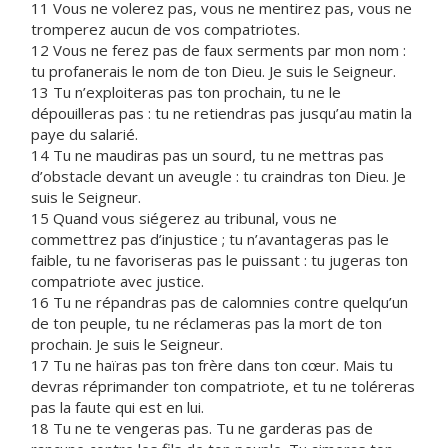
11 Vous ne volerez pas, vous ne mentirez pas, vous ne
tromperez aucun de vos compatriotes.
12 Vous ne ferez pas de faux serments par mon nom :
tu profanerais le nom de ton Dieu. Je suis le Seigneur.
13 Tu n’exploiteras pas ton prochain, tu ne le
dépouilleras pas : tu ne retiendras pas jusqu’au matin la
paye du salarié.
14 Tu ne maudiras pas un sourd, tu ne mettras pas
d’obstacle devant un aveugle : tu craindras ton Dieu. Je
suis le Seigneur.
15 Quand vous siégerez au tribunal, vous ne
commettrez pas d’injustice ; tu n’avantageras pas le
faible, tu ne favoriseras pas le puissant : tu jugeras ton
compatriote avec justice.
16 Tu ne répandras pas de calomnies contre quelqu’un
de ton peuple, tu ne réclameras pas la mort de ton
prochain. Je suis le Seigneur.
17 Tu ne haïras pas ton frère dans ton cœur. Mais tu
devras réprimander ton compatriote, et tu ne toléreras
pas la faute qui est en lui.
18 Tu ne te vengeras pas. Tu ne garderas pas de