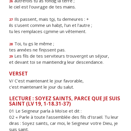
autrefois tu as fond
é
la terre ;
26
le ciel est l'ouvr
a
ge de tes mains.
Ils passent, mais t
o
i, tu demeures : +
27
ils s'usent comme un hab
i
t, l'un et l'autre ;
tu les remplaces c
o
mme un vêtement.
Toi, tu
e
s le même ;
28
tes années ne fin
i
ssent pas.
Les fils de tes serviteurs trouver
o
nt un séjour,
29
et devant toi se maintiendr
a
leur descendance.
VERSET
V/ C'est maintenant le jour favorable,
c'est maintenant le jour du salut.
LECTURE : SOYEZ SAINTS, PARCE QUE JE SUIS
SAINT (LV 19, 1-18.31-37)
01 Le Seigneur parla à Moïse et dit :
02 « Parle à toute l’assemblée des fils d’Israël. Tu leur
diras : Soyez saints, car moi, le Seigneur votre Dieu, je
suis saint.