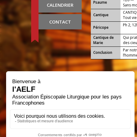
Psaume
CALENDRIER
Sans moi
CANTIQU
Cantique
Tout vien
CONTACT
Gloire à
Ph 2, 1
Péricope
Cantique de
Qui pra
Marie
des cieu
Par notr
Conclusion
l’homme