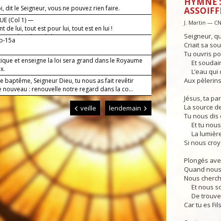
HYMNE :
, dit le Seigneur, vous ne pouvez rien faire.
ASSOIFF
E (Col 1) —
J. Martin — C
t de lui, tout est pour lui, tout est en lui !
Seigneur, q
 Dieu dans les siècles !
2b-15a
Criait sa so
Tu ouvris pou
tique et enseigne la loi sera grand dans le Royaume
Et soudain j
x.
L’eau qui d
Aux pèlerins
e baptême, Seigneur Dieu, tu nous as fait revêtir
 nouveau : renouvelle notre regard dans la co...
Jésus, ta pa
La source de
veille
lendemain
Tu nous dis
Et tu nous
La lumière 
Si nous croy
Plongés avec
Quand nous
Nous chercho
Et nous s
De trouver 
Car tu es Fi