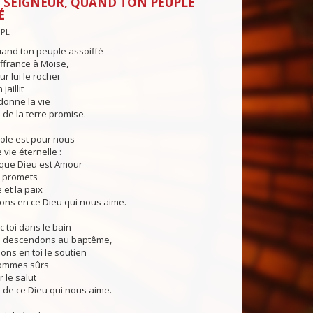
 SEIGNEUR, QUAND TON PEUPLE
É
NPL
uand ton peuple assoiffé
uffrance à Moïse,
r lui le rocher
aillit
onne la vie
 de la terre promise.
role est pour nous
 vie éternelle :
 que Dieu est Amour
 promets
et la paix
ons en ce Dieu qui nous aime.
 toi dans le bain
 descendons au baptême,
ns en toi le soutien
ommes sûrs
le salut
ls de ce Dieu qui nous aime.