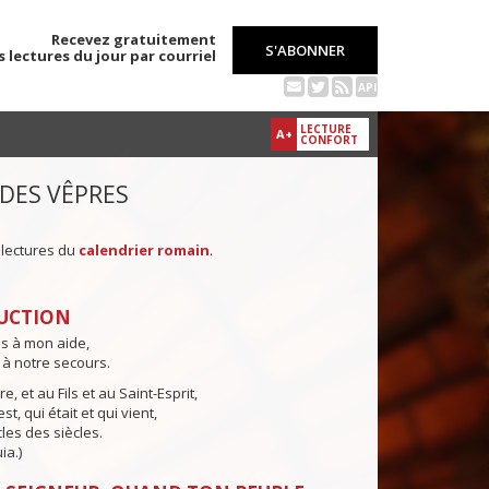
Recevez gratuitement
S'ABONNER
s lectures du jour par courriel
API
LECTURE
A+
CONFORT
 DES VÊPRES
 lectures du
calendrier romain
.
UCTION
ns à mon aide,
 à notre secours.
e, et au Fils et au Saint-Esprit,
st, qui était et qui vient,
cles des siècles.
ia.)