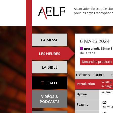
Association Épiscopale Lit
pour les pays Francophon
LA MESSE
6 MARS 2024
mercredi, 3ème 
de la férie
LES HEURES
Dimanche prochain
LA BIBLE
LECTURES
LAUDES
T
V/ Dieu,
L'AELF
Introduction
R/ Seign
Seigneu
...
Hymne
VIDÉOS &
PODCASTS
125 —
Psaume
Qui veut
moi la t
126 —