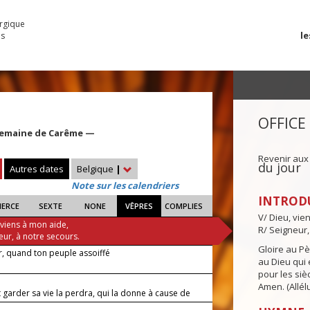
urgique
le
es
OFFICE
Semaine de Carême —
Revenir aux
du jour
Autres dates
Belgique
|
Note sur les calendriers
INTROD
IERCE
SEXTE
NONE
VÊPRES
COMPLIES
V/ Dieu, vie
 viens à mon aide,
R/ Seigneur,
eur, à notre secours.
Gloire au Pèr
r, quand ton peuple assoiffé
au Dieu qui e
pour les siè
Amen. (Allélu
 garder sa vie la perdra, qui la donne à cause de
rouvera.