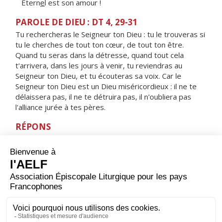
Étern
e
l est son amour !
PAROLE DE DIEU : DT 4, 29-31
Tu rechercheras le Seigneur ton Dieu : tu le trouveras si
tu le cherches de tout ton cœur, de tout ton être.
Quand tu seras dans la détresse, quand tout cela
t'arrivera, dans les jours à venir, tu reviendras au
Seigneur ton Dieu, et tu écouteras sa voix. Car le
Seigneur ton Dieu est un Dieu miséricordieux : il ne te
délaissera pas, il ne te détruira pas, il n'oubliera pas
l'alliance jurée à tes pères.
RÉPONS
V/ Le sacrifice qui plaît à Dieu, c'est un esprit brisé :
ne repousse pas, mon Dieu, un cœur brisé, broyé.
ORAISON
Tu es la source de toute bonté, Seigneur, et toute
miséricorde vient de toi ; tu nous as dit comment guérir
du péché par le jeûne, la prière et le par­tage ; écoute
l’aveu de notre faiblesse : nous avons conscience de