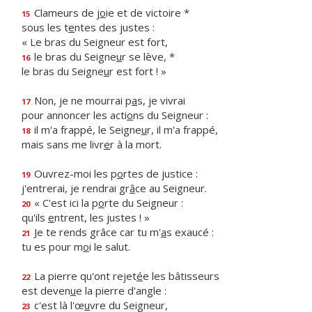
Clameurs de j
o
ie et de victoire *
15
sous les t
e
ntes des justes :
« Le bras du Seigneur est fort,
le bras du Seigne
u
r se lève, *
16
le bras du Seigne
u
r est fort ! »
Non, je ne mourrai p
a
s, je vivrai
17
pour annoncer les acti
o
ns du Seigneur :
il m'a frappé, le Seigne
u
r, il m'a frappé,
18
mais sans me livr
e
r à la mort.
Ouvrez-moi les p
o
rtes de justice :
19
j'entrerai, je rendrai gr
â
ce au Seigneur.
« C'est ici la p
o
rte du Seigneur :
20
qu'ils
e
ntrent, les justes ! »
Je te rends grâce car tu m'
a
s exaucé :
21
tu es pour m
o
i le salut.
La pierre qu'ont rejet
é
e les bâtisseurs
22
est deven
u
e la pierre d'angle :
c'est là l'œ
u
vre du Seigneur,
23