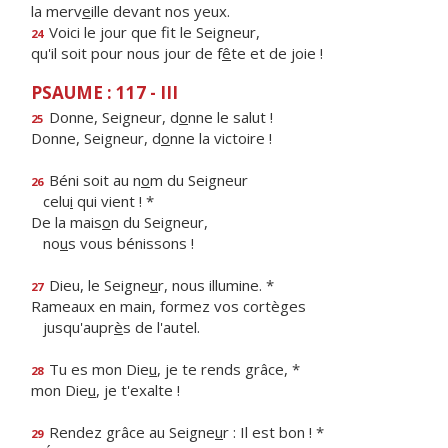
la merv
e
ille devant nos yeux.
Voici le jour que f
t le Seigneur,
24
qu'il soit pour nous jour de f
ê
te et de joie !
PSAUME : 117 - III
Donne, Seigneur, d
o
nne le salut !
25
Donne, Seigneur, d
o
nne la victoire !
Béni soit au n
o
m du Seigneur
26
celu
i
qui vient ! *
De la mais
o
n du Seigneur,
no
u
s vous bénissons !
Dieu, le Seigne
u
r, nous illumine. *
27
Rameaux en main, formez vos cortèges
jusqu'aupr
è
s de l'autel.
Tu es mon Die
u
, je te rends grâce, *
28
mon Die
u
, je t'exalte !
Rendez grâce au Seigne
u
r : Il est bon ! *
29