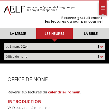
L'AELF
S'abonner
Association Épiscopale Liturgique
pour
les pays Francophones
Calendrier
Recevez gratuitement
Contact
les lectures du jour par courriel
LA MESSE
LES HEURES
LA BIBLE
Le
3 mars 2024
|
Office de none
|
OFFICE DE NONE
Revenir aux lectures du
calendrier romain
.
INTRODUCTION
V/ Dieu, viens à mon aide,