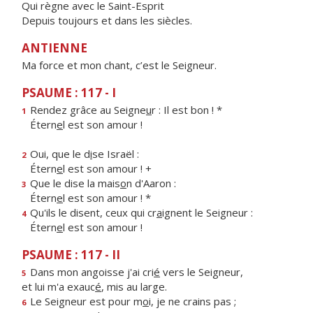
Qui règne avec le Saint-Esprit
Depuis toujours et dans les siècles.
ANTIENNE
Ma force et mon chant, c’est le Seigneur.
PSAUME : 117 - I
Rendez grâce au Seigne
u
r : Il est bon ! *
1
Étern
e
l est son amour !
Oui, que le d
i
se Israël :
2
Étern
e
l est son amour ! +
Que le dise la mais
o
n d'Aaron :
3
Étern
e
l est son amour ! *
Qu'ils le disent, ceux qui cr
a
ignent le Seigneur :
4
Étern
e
l est son amour !
PSAUME : 117 - II
Dans mon angoisse j'ai cri
é
vers le Seigneur,
5
et lui m'a exauc
é
, mis au large.
Le Seigneur est pour m
o
i, je ne crains pas ;
6