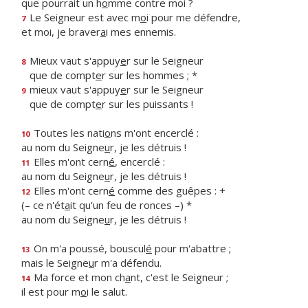
que pourrait un h
o
mme contre moi ?
Le Seigneur est avec m
o
i pour me défendre,
7
et moi, je braver
a
i mes ennemis.
Mieux vaut s'appuy
e
r sur le Seigneur
8
que de compt
e
r sur les hommes ; *
mieux vaut s'appuy
e
r sur le Seigneur
9
que de compt
e
r sur les puissants !
Toutes les nati
o
ns m'ont encerclé :
10
au nom du Seigne
u
r, je les détruis !
Elles m'ont cern
é
, encerclé :
11
au nom du Seigne
u
r, je les détruis !
Elles m'ont cern
é
comme des guêpes : +
12
(– ce n'ét
a
it qu'un feu de ronces –) *
au nom du Seigne
u
r, je les détruis !
On m'a poussé, bouscul
é
pour m'abattre ;
13
mais le Seigne
u
r m'a défendu.
Ma force et mon ch
a
nt, c'est le Seigneur ;
14
il est pour m
o
i le salut.