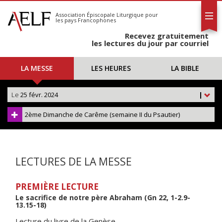
L'AELF
S'abonner
Association Épiscopale Liturgique
pour
les pays Francophones
Calendrier
Recevez gratuitement
Contact
les lectures du jour par courriel
LA MESSE
LES HEURES
LA BIBLE
Le
25 févr. 2024
|
2ème Dimanche de Carême (semaine II du Psautier)
LECTURES DE LA MESSE
PREMIÈRE LECTURE
Le sacrifice de notre père Abraham (Gn 22, 1-2.9-
13.15-18)
Lecture du livre de la Genèse