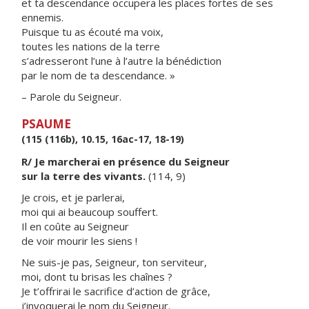
et ta descendance occupera les places fortes de ses
ennemis.
Puisque tu as écouté ma voix,
toutes les nations de la terre
s’adresseront l’une à l’autre la bénédiction
par le nom de ta descendance. »
– Parole du Seigneur.
PSAUME
(115 (116b), 10.15, 16ac-17, 18-19)
R/ Je marcherai en présence du Seigneur
sur la terre des vivants.
(114, 9)
Je crois, et je parlerai,
moi qui ai beaucoup souffert.
Il en coûte au Seigneur
de voir mourir les siens !
Ne suis-je pas, Seigneur, ton serviteur,
moi, dont tu brisas les chaînes ?
Je t’offrirai le sacrifice d’action de grâce,
j’invoquerai le nom du Seigneur.