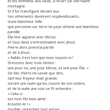
et les emmena, eux seuls, à l’écart sur une haute
montagne.
Et il fut transfiguré devant eux.
Ses vêtements devinrent resplendissants,
d’une blancheur telle
que personne sur terre ne peut obtenir une blancheur
pareille.
Élie leur apparut avec Moïse,
et tous deux s’entretenaient avec Jésus.
Pierre alors prend la parole
et dit à Jésus :
« Rabbi, il est bon que nous soyons ici !
Dressons donc trois tentes :
une pour toi, une pour Moïse, et une pour Élie. »
De fait, Pierre ne savait que dire,
tant leur frayeur était grande.
Survint une nuée qui les couvrit de son ombre,
et de la nuée une voix se fit entendre :
« Celui-ci
est mon Fils bien-aimé :
écoutez-le ! »
Soudain, regardant tout autour,