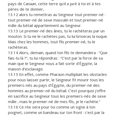
pays de Canaan, cette terre qu’il a juré à toi et à tes
pères de te donner,
13.12 alors tu remettras au Seigneur tout premier-né :
tout premier-né de sexe masculin et tout premier-né
mâle du bétail appartiennent au Seigneur.
13.13 Le premier-né des ânes, tu le rachèteras par un
mouton. Si tu ne le rachètes pas, tu lui briseras la nuque.
Mais chez les hommes, tout fils premier-né, tu le
rachèteras.
13.14 Alors, demain, quand ton fils te demandera : “Que
fais-tu là ?”, tu lui répondras : “C’est par la force de sa
main que le Seigneur nous a fait sortir d’Égypte, la
maison d’esclavage.
13.15 En effet, comme Pharaon multipliait les obstacles
pour nous laisser partir, le Seigneur fit mourir tous les
premiers-nés au pays d’Égypte, du premier-né des
hommes au premier-né du bétail. C’est pourquoi j’offre
en sacrifice au Seigneur tous les premiers-nés de sexe
mâle ; mais le premier-né de mes fils, je le rachète.”
13.16 Ce rite sera pour toi comme un signe à ton
poignet, comme un bandeau sur ton front : c’est par la