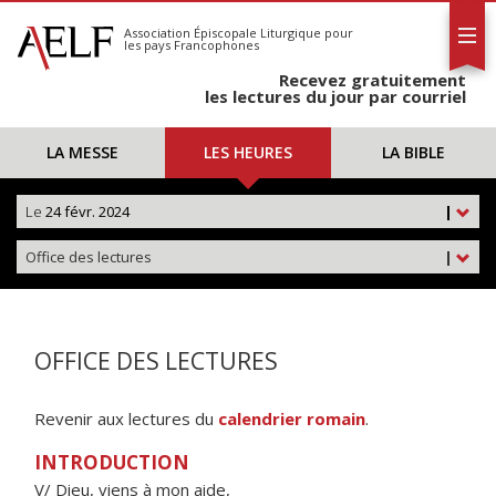
L'AELF
S'abonner
Association Épiscopale Liturgique
pour
les pays Francophones
Calendrier
Recevez gratuitement
Contact
les lectures du jour par courriel
LA MESSE
LES HEURES
LA BIBLE
Le
24 févr. 2024
|
Office des lectures
|
OFFICE DES LECTURES
Revenir aux lectures du
calendrier romain
.
INTRODUCTION
V/ Dieu, viens à mon aide,