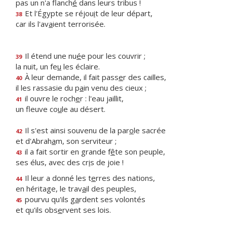
pas un n'a flanch
é
dans leurs tribus !
Et l'Égypte se réjou
i
t de leur départ,
38
car ils l'av
a
ient terrorisée.
Il étend une nu
é
e pour les couvrir ;
39
la nuit, un fe
u
les éclaire.
À leur demande, il fait pass
e
r des cailles,
40
il les rassasie du p
a
in venu des cieux ;
il ouvre le roch
e
r : l'eau jaillit,
41
un fleuve co
u
le au désert.
Il s'est ainsi souvenu de la par
o
le sacrée
42
et d'Abrah
a
m, son serviteur ;
il a fait sortir en grande f
ê
te son peuple,
43
ses élus, avec des cr
i
s de joie !
Il leur a donné les t
e
rres des nations,
44
en héritage, le trav
a
il des peuples,
pourvu qu'ils g
a
rdent ses volontés
45
et qu'ils obs
e
rvent ses lois.