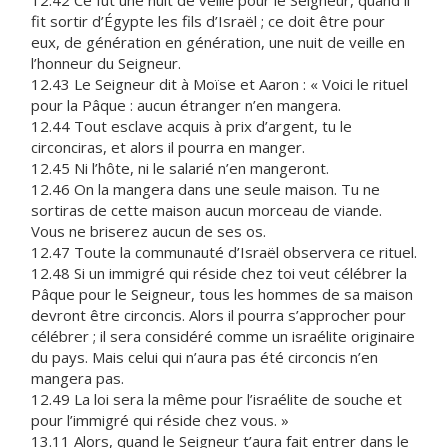
12.42 Ce fut une nuit de veille pour le Seigneur, quand il
fit sortir d’Égypte les fils d’Israël ; ce doit être pour
eux, de génération en génération, une nuit de veille en
l’honneur du Seigneur.
12.43 Le Seigneur dit à Moïse et Aaron : « Voici le rituel
pour la Pâque : aucun étranger n’en mangera.
12.44 Tout esclave acquis à prix d’argent, tu le
circonciras, et alors il pourra en manger.
12.45 Ni l’hôte, ni le salarié n’en mangeront.
12.46 On la mangera dans une seule maison. Tu ne
sortiras de cette maison aucun morceau de viande.
Vous ne briserez aucun de ses os.
12.47 Toute la communauté d’Israël observera ce rituel.
12.48 Si un immigré qui réside chez toi veut célébrer la
Pâque pour le Seigneur, tous les hommes de sa maison
devront être circoncis. Alors il pourra s’approcher pour
célébrer ; il sera considéré comme un israélite originaire
du pays. Mais celui qui n’aura pas été circoncis n’en
mangera pas.
12.49 La loi sera la même pour l’israélite de souche et
pour l’immigré qui réside chez vous. »
13.11 Alors, quand le Seigneur t’aura fait entrer dans le