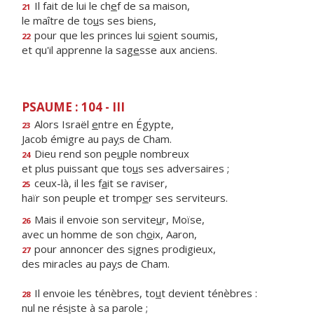
Il fait de lui le ch
e
f de sa maison,
21
le maître de to
u
s ses biens,
pour que les princes lui s
o
ient soumis,
22
et qu'il apprenne la sag
e
sse aux anciens.
PSAUME : 104 - III
Alors Israël
e
ntre en Égypte,
23
Jacob émigre au pa
y
s de Cham.
Dieu rend son pe
u
ple nombreux
24
et plus puissant que to
u
s ses adversaires ;
ceux-là, il les f
a
it se raviser,
25
haïr son peuple et tromp
e
r ses serviteurs.
Mais il envoie son servite
u
r, Moïse,
26
avec un homme de son ch
o
ix, Aaron,
pour annoncer des s
i
gnes prodigieux,
27
des miracles au pa
y
s de Cham.
Il envoie les ténèbres, to
u
t devient ténèbres :
28
nul ne rés
i
ste à sa parole ;