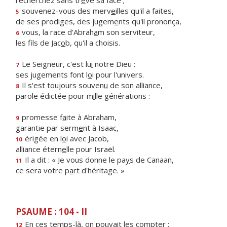
recherchez sans tr
ê
ve sa face ;
souvenez-vous des merv
e
illes qu'il a faites,
5
de ses prodiges, des jugem
e
nts qu'il prononça,
vous, la race d'Abrah
a
m son serviteur,
6
les fils de Jac
o
b, qu'il a choisis.
Le Seigneur, c'est lu
i
notre Dieu :
7
ses jugements font l
o
i pour l'univers.
Il s'est toujours souven
u
de son alliance,
8
parole édictée pour m
i
lle générations :
promesse f
a
ite à Abraham,
9
garantie par serm
e
nt à Isaac,
érigée en l
o
i avec Jacob,
10
alliance étern
e
lle pour Israël.
Il a dit : « Je vous donne le pa
y
s de Canaan,
11
ce sera votre p
a
rt d'héritage. »
PSAUME : 104 - II
En ces temps-là, on pouv
a
it les compter :
12