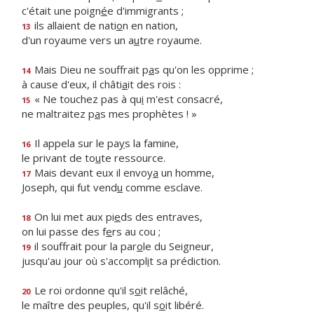
c'était une poign
é
e d'immigrants ;
ils allaient de nati
o
n en nation,
13
d'un royaume vers un a
u
tre royaume.
Mais Dieu ne souffrait p
a
s qu'on les opprime ;
14
à cause d'eux, il châti
a
it des rois :
« Ne touchez pas à qu
i
m'est consacré,
15
ne maltraitez p
a
s mes prophètes ! »
Il appela sur le pa
y
s la famine,
16
le privant de to
u
te ressource.
Mais devant eux il envoy
a
un homme,
17
Joseph, qui fut vend
u
comme esclave.
On lui met aux pi
e
ds des entraves,
18
on lui passe des f
e
rs au cou ;
il souffrait pour la par
o
le du Seigneur,
19
jusqu'au jour où s'accompl
i
t sa prédiction.
Le roi ordonne qu'il s
o
it relâché,
20
le maître des peuples, qu'il s
o
it libéré.