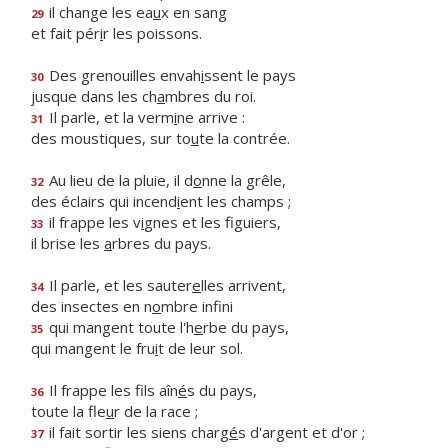
il change les ea
u
x en sang
29
et fait pér
i
r les poissons.
Des grenouilles envah
i
ssent le pays
30
jusque dans les ch
a
mbres du roi.
Il parle, et la verm
i
ne arrive :
31
des moustiques, sur to
u
te la contrée.
Au lieu de la pluie, il d
o
nne la grêle,
32
des éclairs qui incend
i
ent les champs ;
il frappe les v
i
gnes et les figuiers,
33
il brise les
a
rbres du pays.
Il parle, et les sauter
e
lles arrivent,
34
des insectes en n
o
mbre infini
qui mangent toute l'h
e
rbe du pays,
35
qui mangent le fru
i
t de leur sol.
Il frappe les fils aîn
é
s du pays,
36
toute la fle
u
r de la race ;
il fait sortir les siens charg
é
s d'argent et d'or ;
37