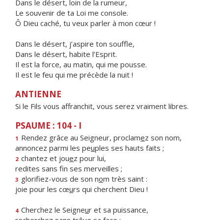
Dans le désert, loin de la rumeur,
Le souvenir de ta Loi me console.
Ô Dieu caché, tu veux parler à mon cœur !
Dans le désert, j’aspire ton souffle,
Dans le désert, habite l’Esprit.
Il est la force, au matin, qui me pousse.
Il est le feu qui me précède la nuit !
ANTIENNE
Si le Fils vous affranchit, vous serez vraiment libres.
PSAUME : 104 - I
Rendez grâce au Seigneur, proclam
e
z son nom,
1
annoncez parmi les pe
u
ples ses hauts faits ;
chantez et jou
e
z pour lui,
2
redites sans f
n ses merveilles ;
glorifiez-vous de son n
o
m très saint :
3
joie pour les cœ
u
rs qui cherchent Dieu !
Cherchez le Seigne
u
r et sa puissance,
4