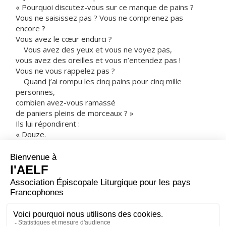
« Pourquoi discutez-vous sur ce manque de pains ?
Vous ne saisissez pas ? Vous ne comprenez pas
encore ?
Vous avez le cœur endurci ?
Vous avez des yeux et vous ne voyez pas,
vous avez des oreilles et vous n’entendez pas !
Vous ne vous rappelez pas ?
Quand j’ai rompu les cinq pains pour cinq mille
personnes,
combien avez-vous ramassé
de paniers pleins de morceaux ? »
Ils lui répondirent :
« Douze.
– Et quand j’en ai rompu sept pour quatre mille,
combien avez-vous rempli de corbeilles
en ramassant les morceaux ? »
Ils lui répondirent :
« Sept. »
Il leur disait :
« Vous ne comprenez pas encore ? »
– Acclamons la Parole de Dieu.