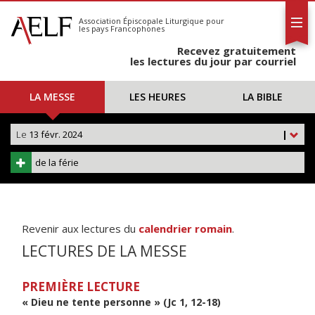
L'AELF
S'abonner
Association Épiscopale Liturgique
pour
les pays Francophones
Calendrier
Recevez gratuitement
Contact
les lectures du jour par courriel
LA MESSE
LES HEURES
LA BIBLE
Le
13 févr. 2024
|
de la férie
Revenir aux lectures du
calendrier romain
.
LECTURES DE LA MESSE
PREMIÈRE LECTURE
« Dieu ne tente personne » (Jc 1, 12-18)