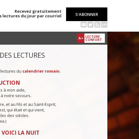
Recevez gratuitement
S'ABONNER
s lectures du jour par courriel
API
LECTURE
A+
CONFORT
 DES LECTURES
 lectures du
calendrier romain
.
UCTION
ns à mon aide,
 à notre secours.
e, et au Fils et au Saint-Esprit,
st, qui était et qui vient,
cles des siècles.
ia.)
 VOICI LA NUIT