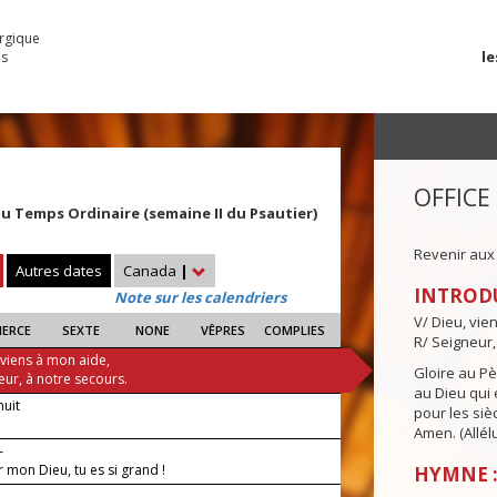
urgique
le
es
OFFICE
 Temps Ordinaire (semaine II du Psautier)
Revenir aux
Autres dates
Canada
|
INTROD
Note sur les calendriers
V/ Dieu, vie
IERCE
SEXTE
NONE
VÊPRES
COMPLIES
R/ Seigneur,
 viens à mon aide,
Gloire au Pèr
eur, à notre secours.
au Dieu qui e
nuit
pour les siè
Amen. (Allélu
—
 mon Dieu, tu es si grand !
HYMNE :
 —