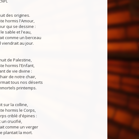
CNPL
it des origines.
iste hormis l'Amour,
ur qui se dessine :
le sable et l'eau,
ait comme un berceau
l viendrait au jour.
uit de Palestine,
ste hormis l'Enfant,
nt de vie divine :
hair de notre chair,
rmait tous nos déserts
mmortels printemps.
t sur la colline,
ste hormis le Corps,
rps criblé d'épines :
un crucifié,
ait comme un verger
e plantait la mort.