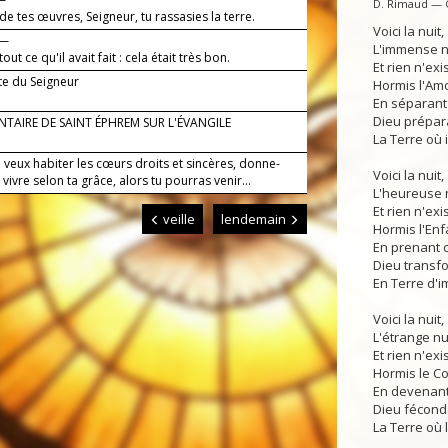
D. Rimaud — 
 de tes œuvres, Seigneur, tu rassasies la terre.
Voici la nuit,
 —
L'immense nu
tout ce qu'il avait fait : cela était très bon.
Et rien n'ex
te du Seigneur
Hormis l'Amo
En séparant 
Dieu prépar
TAIRE DE SAINT ÉPHREM SUR L'ÉVANGILE
La Terre où i
 veux habiter les cœurs droits et sincères, donne-
Voici la nuit,
vivre selon ta grâce, alors tu pourras venir...
L'heureuse n
Et rien n'exi
veille
lendemain
Hormis l'Enfa
En prenant c
Dieu transfo
En Terre d'i
Voici la nuit,
L'étrange nui
Et rien n'exi
Hormis le Co
En devenant 
Dieu fécond
La Terre où l