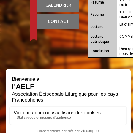
Psaume
CALENDRIER
Du fruit
103 - III
Psaume
Dieu vit 
CONTACT
La crain
Lecture
Lecture
COMMEN
patristique
Dieu qui
Conclusion
nous de 