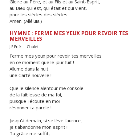
Gloire au Père, et au Fils et au Saint-Esprit,
au Dieu qui est, qui était et qui vient,
pour les siècles des siècles.
Amen. (Alléluia.)
HYMNE : FERME MES YEUX POUR REVOIR TES
MERVEILLES
J.F Frié — Chalet
Ferme mes yeux pour revoir tes merveilles
en ce moment que le jour fuit !
Allume dans la nuit
une clarté nouvelle !
Que le silence alentour me console
de la faiblesse de ma foi,
puisque j'écoute en moi
résonner ta parole !
Jusqu'à demain, si se lève l'aurore,
je t'abandonne mon esprit !
Ta grâce me suffit,