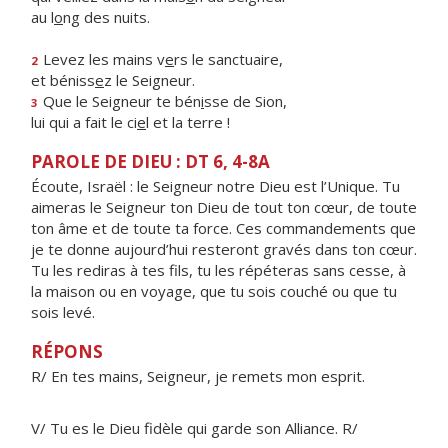
au l
o
ng des nuits.
Levez les mains v
e
rs le sanctuaire,
2
et béniss
e
z le Seigneur.
Que le Seigneur te bén
i
sse de Sion,
3
lui qui a fait le ci
e
l et la terre !
PAROLE DE DIEU : DT 6, 4-8A
Écoute, Israël : le Seigneur notre Dieu est l’Unique. Tu
aimeras le Seigneur ton Dieu de tout ton cœur, de toute
ton âme et de toute ta force. Ces commandements que
je te donne aujourd’hui resteront gravés dans ton cœur.
Tu les rediras à tes fils, tu les répéteras sans cesse, à
la maison ou en voyage, que tu sois couché ou que tu
sois levé.
RÉPONS
R/ En tes mains, Seigneur, je remets mon esprit.
V/ Tu es le Dieu fidèle qui garde son Alliance. R/