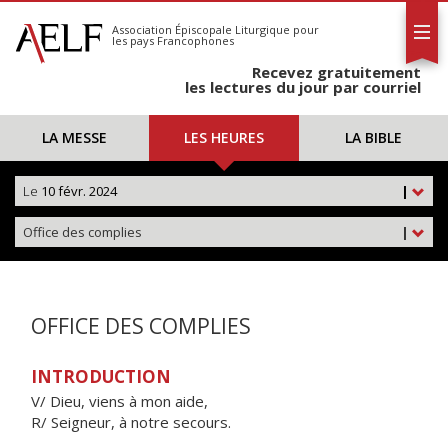
L'AELF
S'abonner
Association Épiscopale Liturgique
pour
les pays Francophones
Calendrier
Recevez gratuitement
Contact
les lectures du jour par courriel
LA MESSE
LES HEURES
LA BIBLE
Le
10 févr. 2024
|
Office des complies
|
OFFICE DES COMPLIES
INTRODUCTION
V/ Dieu, viens à mon aide,
R/ Seigneur, à notre secours.