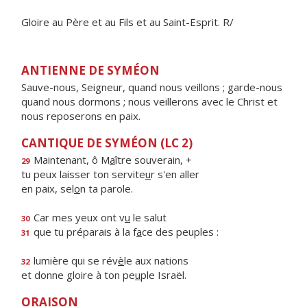
Gloire au Père et au Fils et au Saint-Esprit. R/
ANTIENNE DE SYMÉON
Sauve-nous, Seigneur, quand nous veillons ; garde-nous
quand nous dormons ; nous veillerons avec le Christ et
nous reposerons en paix.
CANTIQUE DE SYMÉON (LC 2)
Maintenant, ô M
a
ître souverain, +
29
tu peux laisser ton servite
u
r s'en aller
en paix, sel
o
n ta parole.
Car mes yeux ont v
u
le salut
30
que tu préparais à la f
a
ce des peuples :
31
lumière qui se rév
è
le aux nations
32
et donne gloire à ton pe
u
ple Israël.
ORAISON