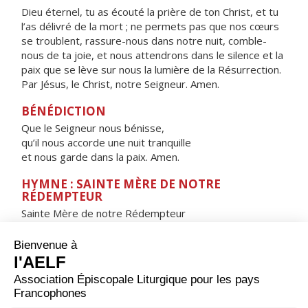
Dieu éternel, tu as écouté la prière de ton Christ, et tu
l’as délivré de la mort ; ne permets pas que nos cœurs
se troublent, rassure-nous dans notre nuit, comble-
nous de ta joie, et nous attendrons dans le silence et la
paix que se lève sur nous la lumière de la Résurrection.
Par Jésus, le Christ, notre Seigneur. Amen.
BÉNÉDICTION
Que le Seigneur nous bénisse,
qu’il nous accorde une nuit tranquille
et nous garde dans la paix. Amen.
HYMNE : SAINTE MÈRE DE NOTRE
RÉDEMPTEUR
Sainte Mère de notre Rédempteur
Porte du ciel, toujours ouverte,
Étoile de la mer,
Viens au secours du peuple qui tombe
et qui cherche à se relever.
Tu as enfanté, ô merveille !
celui qui t'a créée,