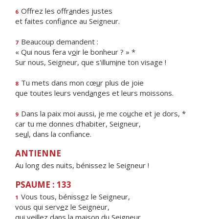
Offrez les offr
a
ndes justes
6
et faites confi
a
nce au Seigneur.
Beaucoup demandent :
7
« Qui nous fera v
o
ir le bonheur ? » *
Sur nous, Seigneur, que s'illum
i
ne ton visage !
Tu mets dans mon cœ
u
r plus de joie
8
que toutes leurs vend
a
nges et leurs moissons.
Dans la paix moi aussi, je me co
u
che et je dors, *
9
car tu me donnes d'habiter, Seigneur,
se
u
l, dans la confiance.
ANTIENNE
Au long des nuits, bénissez le Seigneur !
PSAUME : 133
Vous tous, béniss
e
z le Seigneur,
1
vous qui serv
e
z le Seigneur,
qui veillez dans la mais
o
n du Seigneur