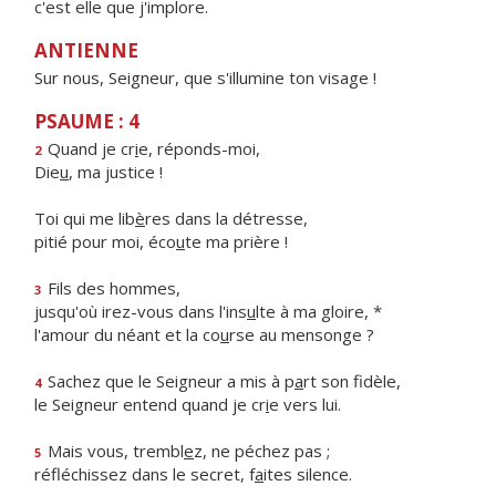
c'est elle que j'implore.
ANTIENNE
Sur nous, Seigneur, que s'illumine ton visage !
PSAUME : 4
Quand je cr
i
e, réponds-moi,
2
Die
u
, ma justice !
Toi qui me lib
è
res dans la détresse,
pitié pour moi, éco
u
te ma prière !
Fils des hommes,
3
jusqu'où irez-vous dans l'ins
u
lte à ma gloire, *
l'amour du néant et la co
u
rse au mensonge ?
Sachez que le Seigneur a mis à p
a
rt son fidèle,
4
le Seigneur entend quand je cr
i
e vers lui.
Mais vous, trembl
e
z, ne péchez pas ;
5
réfléchissez dans le secret, f
a
ites silence.