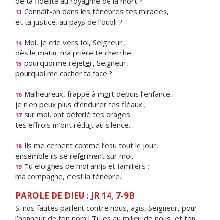
de ta fidélité au roya
u
me de la mort ?
Connaît-on dans les tén
è
bres tes miracles,
13
et ta justice, au pa
y
s de l’oubli ?
Moi, je crie vers t
o
i, Seigneur ;
14
dès le matin, ma pri
è
re te cherche :
pourquoi me rejet
e
r, Seigneur,
15
pourquoi me cach
e
r ta face ?
Malheureux, frappé à m
o
rt depuis l’enfance,
16
je n’en peux plus d’endur
e
r tes fléaux ;
sur moi, ont déferl
é
tes orages :
17
tes effrois m’ont rédu
i
t au silence.
Ils me cernent comme l’ea
u
tout le jour,
18
ensemble ils se ref
e
rment sur moi.
Tu éloignes de moi am
i
s et familiers ;
19
ma compagne, c’
e
st la ténèbre.
PAROLE DE DIEU : JR 14, 7-9B
Si nos fautes parlent contre nous, agis, Seigneur, pour
l’honneur de ton nom ! Tu es au milieu de nous, et ton