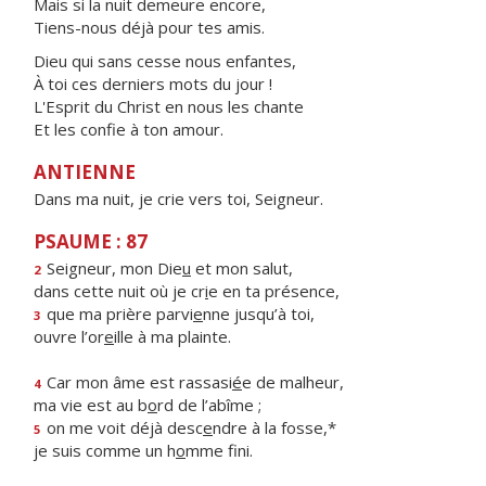
Mais si la nuit demeure encore,
Tiens-nous déjà pour tes amis.
Dieu qui sans cesse nous enfantes,
À toi ces derniers mots du jour !
L'Esprit du Christ en nous les chante
Et les confie à ton amour.
ANTIENNE
Dans ma nuit, je crie vers toi, Seigneur.
PSAUME : 87
Seigneur, mon Die
u
et mon salut,
2
dans cette nuit où je cr
i
e en ta présence,
que ma prière parvi
e
nne jusqu’à toi,
3
ouvre l’or
e
ille à ma plainte.
Car mon âme est rassasi
é
e de malheur,
4
ma vie est au b
o
rd de l’abîme ;
on me voit déjà desc
e
ndre à la fosse,*
5
je suis comme un h
o
mme fini.