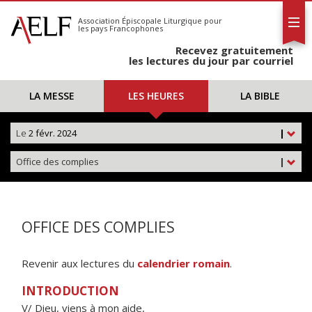
L'AELF
S'abonner
Association Épiscopale Liturgique
pour
les pays Francophones
Calendrier
Recevez gratuitement
Contact
les lectures du jour par courriel
LA MESSE
LES HEURES
LA BIBLE
Le
2 févr. 2024
|
Office des complies
|
OFFICE DES COMPLIES
Revenir aux lectures du
calendrier romain
.
INTRODUCTION
V/ Dieu, viens à mon aide,