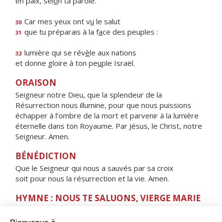
en paix, sel
o
n ta parole.
Car mes yeux ont v
u
le salut
30
que tu préparais à la f
a
ce des peuples :
31
lumière qui se rév
è
le aux nations
32
et donne gloire à ton pe
u
ple Israël.
ORAISON
Seigneur notre Dieu, que la splendeur de la
Résurrection nous illumine, pour que nous puissions
échapper à l’ombre de la mort et parvenir à la lumière
éternelle dans ton Royaume. Par Jésus, le Christ, notre
Seigneur. Amen.
BÉNÉDICTION
Que le Seigneur qui nous a sauvés par sa croix
soit pour nous la résurrection et la vie. Amen.
HYMNE : NOUS TE SALUONS, VIERGE MARIE
Nous te saluons, Vierge Marie,
servante du Seigneur.