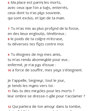
Ma place est parm
i
les morts,
6
avec ceux que l’on a tu
é
s, enterrés,
ceux dont tu n’as pl
u
s souvenir,
qui sont exclus, et l
o
in de ta main.
Tu m’as mis au plus prof
o
nd de la fosse,
7
en des lieux englout
i
s, ténébreux ;
le poids de ta col
è
re m’écrase,
8
tu déverses tes fl
o
ts contre moi.
Tu éloignes de m
o
i mes amis,
9
tu m’as rendu abomin
a
ble pour eux ;
enfermé, je n’ai p
a
s d’issue :
à force de souffrir, mes ye
u
x s’éteignent.
10
Je t’appelle, Seigne
u
r, tout le jour,
je tends les m
a
ins vers toi :
fais-tu des mir
a
cles pour les morts ?
11
leur ombre se dresse-t-
e
lle pour t’acclamer ?
Qui parlera de ton amo
u
r dans la tombe,
12