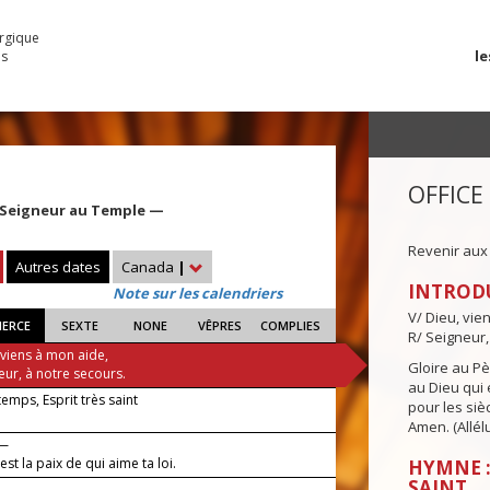
urgique
le
es
OFFICE
 Seigneur au Temple —
Revenir aux
Autres dates
Canada
|
INTROD
Note sur les calendriers
V/ Dieu, vie
IERCE
SEXTE
NONE
VÊPRES
COMPLIES
R/ Seigneur,
 viens à mon aide,
Gloire au Pèr
eur, à notre secours.
au Dieu qui e
 temps, Esprit très saint
pour les siè
Amen. (Allélu
 —
st la paix de qui aime ta loi.
HYMNE :
SAINT