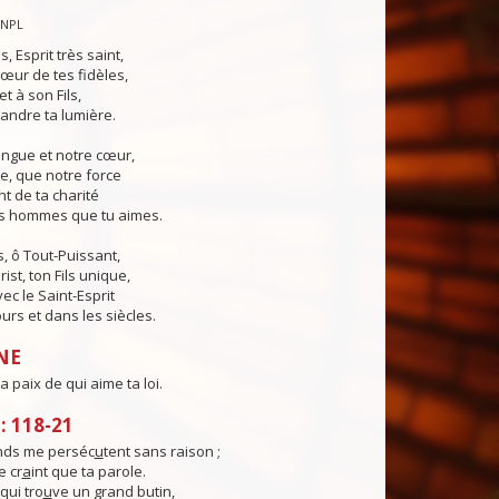
CNPL
s, Esprit très saint,
œur de tes fidèles,
t à son Fils,
andre ta lumière.
angue et notre cœur,
e, que notre force
t de ta charité
es hommes que tu aimes.
, ô Tout-Puissant,
ist, ton Fils unique,
ec le Saint-Esprit
urs et dans les siècles.
NE
a paix de qui aime ta loi.
 118-21
nds me perséc
u
tent sans raison ;
 cr
a
int que ta parole.
qui tro
u
ve un grand butin,