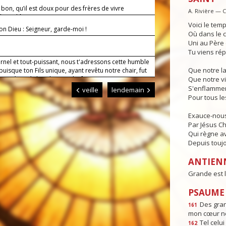
t bon, qu’il est doux pour des frères de vivre
A. Rivière — 
 et d’être unis !
Voici le temp
on Dieu : Seigneur, garde-moi !
Où dans le c
Uni au Père e
Tu viens rép
rnel et tout-puissant, nous t'adressons cette humble
Que notre l
 puisque ton Fils unique, ayant revêtu notre chair, fut
our présenté dans le Temple, fais que nous puissions
Que notre vi
vec une âme purifiée, nous présenter devant toi.
S'enflammen
veille
lendemain
Pour tous l
Exauce-nous
Par Jésus Chr
Qui règne av
Depuis toujo
ANTIEN
Grande est l
PSAUME :
Des gra
161
mon cœur ne
Tel celui 
162