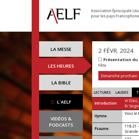
Association Épiscopale Lit
pour les pays Francophon
LA MESSE
2 FÉVR. 2024
Présentation du
Fête
LES HEURES
Dimanche prochain
LA BIBLE
LECTURES
LAUDES
T
V/ Dieu,
L'AELF
Introduction
R/ Seign
Voici le
...
Hymne
VIDÉOS &
PODCASTS
118-21
Psaume
Grande e
132 —