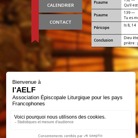
Psaume
CALENDRIER
Qu’il es
ensemble
139 —
Psaume
Tu es m
CONTACT
Is 8, 14
Péricope
Dieu éte
Conclusion
prière :
en ce j
aussi, a