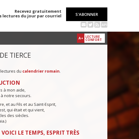
Recevez gratuitement
S'ABONNER
s lectures du jour par courriel
API
LECTURE
A+
CONFORT
 DE TIERCE
 lectures du
calendrier romain
.
UCTION
ns à mon aide,
 à notre secours.
e, et au Fils et au Saint-Esprit,
st, qui était et qui vient,
cles des siècles.
ia.)
 VOICI LE TEMPS, ESPRIT TRÈS