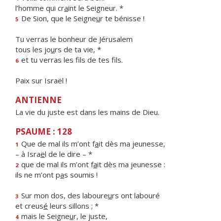
l’homme qui cr
a
int le Seigneur. *
De Sion, que le Seigne
u
r te bénisse !
5
Tu verras le bonheur de Jérusalem
tous les jo
u
rs de ta vie, *
et tu verras les f
ls de tes fils.
6
Paix sur Israël !
ANTIENNE
La vie du juste est dans les mains de Dieu.
PSAUME : 128
Que de mal ils m’ont f
a
it dès ma jeunesse,
1
– à Isra
ë
l de le dire – *
que de mal ils m’ont f
a
it dès ma jeunesse :
2
ils ne m’ont p
a
s soumis !
Sur mon dos, des laboure
u
rs ont labouré
3
et creus
é
leurs sillons ; *
mais le Seigne
u
r, le juste,
4