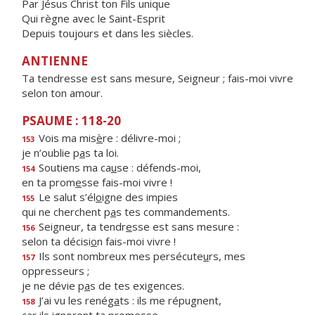
Par Jésus Christ ton Fils unique
Qui règne avec le Saint-Esprit
Depuis toujours et dans les siècles.
ANTIENNE
Ta tendresse est sans mesure, Seigneur ; fais-moi vivre
selon ton amour.
PSAUME : 118-20
Vois ma mis
è
re : délivre-moi ;
153
je n’oublie p
a
s ta loi.
Soutiens ma ca
u
se : défends-moi,
154
en ta prom
e
sse fais-moi vivre !
Le salut s’él
o
igne des impies
155
qui ne cherchent p
a
s tes commandements.
Seigneur, ta tendr
e
sse est sans mesure :
156
selon ta décisi
o
n fais-moi vivre !
Ils sont nombreux mes persécute
u
rs, mes
157
oppresseurs ;
je ne dévie p
a
s de tes exigences.
J’ai vu les renég
a
ts : ils me répugnent,
158