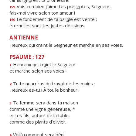
car ils ign
o
rent ta promesse.
Vois combien j’aime tes préc
e
ptes, Seigneur,
159
fais-moi v
i
vre selon ton amour !
Le fondement de ta par
o
le est vérité ;
160
éternelles sont tes j
u
stes décisions.
ANTIENNE
Heureux qui craint le Seigneur et marche en ses voies.
PSAUME : 127
Heureux qui cr
a
int le Seigneur
1
et marche sel
o
n ses voies !
Tu te nourriras du trav
a
il de tes mains :
2
Heureux es-tu ! À t
o
i, le bonheur !
Ta femme sera dans ta maison
3
comme une v
i
gne généreuse, *
et tes fils, autour de la table,
comme des pl
a
nts d’olivier.
Voilà comment sera béni
4