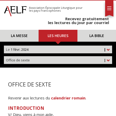
L'AELF
S'abonner
Association Épiscopale Liturgique
pour
les pays Francophones
Calendrier
Recevez gratuitement
Contact
les lectures du jour par courriel
LA MESSE
LES HEURES
LA BIBLE
Le
1 févr. 2024
|
Office de sexte
|
OFFICE DE SEXTE
Revenir aux lectures du
calendrier romain
.
INTRODUCTION
V/ Dieu, viens à mon aide,