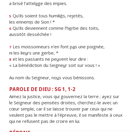
a brisé l’attel
a
ge des impies.
Qu’ils soient tous humili
é
s, rejetés,
5
les ennem
i
s de Sion ! *
Qu’ils deviennent comme l’h
e
rbe des toits,
6
aussitôt desséchée !
Les moissonneurs n’en font p
a
s une poignée,
7
ni les lie
u
rs une gerbe, *
et les passants ne pe
u
vent leur dire :
8
« La bénédiction du Seigne
u
r soit sur vous ! »
Au nom du Seigneur, no
u
s vous bénissons.
PAROLE DE DIEU : SG 1, 1-2
Aimez la justice, vous qui gouvernez la terre ; ayez sur
le Seigneur des pensées droites, cherchez-le avec un
cœur simple, car il se laisse trouver par ceux qui ne
veulent pas le mettre à l’épreuve, il se manifeste à ceux
qui ne refusent pas de croire en lui.