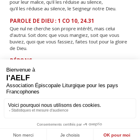
pour leur malice, qu'il les réduise au silence,
qu'il les réduise au silence, le Seigne
u
r notre Dieu.
PAROLE DE DIEU : 1 CO 10, 24.31
Que nul ne cherche son propre intérêt, mais celui
d’autrui. Soit donc que vous mangiez, soit que vous
buviez, quoi que vous fassiez, faites tout pour la gloire
de Dieu.
RÉPONS
V/ Qu'il est bon de rendre grâce au Seigneur,
de chanter pour ton nom, Dieu Très-Haut.
ORAISON
Dieu qui as révélé au monde que les artisans de paix
seront appelés tes fils, aide-nous à rechercher toujours
cette justice qui seule peut garantir aux hommes une
paix solide et durable.