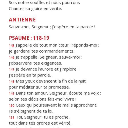
Sois notre souffle, et nous pourrons
Chanter sa gloire en vérité.
ANTIENNE
Sauve-moi, Seigneur ; j’espère en ta parole !
PSAUME : 118-19
J’appelle de tout mon cœ
u
r : réponds-moi ;
145
je garder
a
i tes commandements.
Je t’appelle, Seigne
u
r, sauve-moi ;
146
j’observer
a
i tes exigences.
Je devance l’aur
o
re et j’implore :
147
j’esp
è
re en ta parole.
Mes yeux devancent la f
n de la nuit
148
pour médit
e
r sur ta promesse.
Dans ton amour, Seigneur, éco
u
te ma voix :
149
selon tes décisi
o
ns fais-moi vivre !
Ceux qui poursuivent le m
a
l s’approchent,
150
ils s’él
o
ignent de ta loi.
Toi, Seigne
u
r, tu es proche,
151
tout dans tes
o
rdres est vérité.