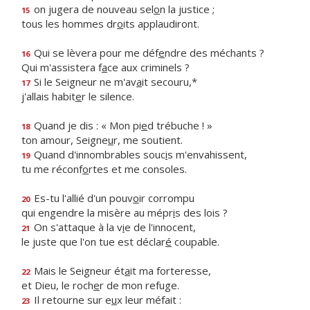
on jugera de nouveau sel
o
n la justice ;
15
tous les hommes dr
o
its applaudiront.
Qui se lèvera pour me déf
e
ndre des méchants ?
16
Qui m'assistera f
a
ce aux criminels ?
Si le Seigneur ne m'av
a
it secouru,*
17
j'allais habit
e
r le silence.
Quand je dis : « Mon pi
e
d trébuche ! »
18
ton amour, Seigne
u
r, me soutient.
Quand d'innombrables souc
i
s m'envahissent,
19
tu me réconf
o
rtes et me consoles.
Es-tu l'allié d'un pouv
o
ir corrompu
20
qui engendre la misère au mépr
i
s des lois ?
On s'attaque à la v
i
e de l'innocent,
21
le juste que l'on tue est déclar
é
coupable.
Mais le Seigneur ét
a
it ma forteresse,
22
et Dieu, le roch
e
r de mon refuge.
Il retourne sur e
u
x leur méfait :
23