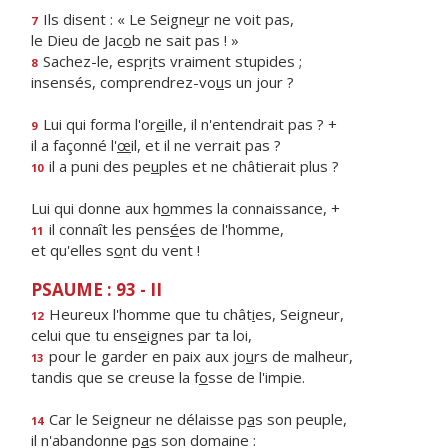
Ils disent : « Le Seigne
u
r ne voit pas,
7
le Dieu de Jac
o
b ne sait pas ! »
Sachez-le, espr
i
ts vraiment stupides ;
8
insensés, comprendrez-vo
u
s un jour ?
Lui qui forma l'or
e
ille, il n'entendrait pas ? +
9
il a façonné l'
œ
il, et il ne verrait pas ?
il a puni des pe
u
ples et ne châtierait plus ?
10
Lui qui donne aux h
o
mmes la connaissance, +
il connaît les pens
é
es de l'homme,
11
et qu'elles s
o
nt du vent !
PSAUME : 93 - II
Heureux l'homme que tu chât
i
es, Seigneur,
12
celui que tu ens
e
ignes par ta loi,
pour le garder en paix aux jo
u
rs de malheur,
13
tandis que se creuse la f
o
sse de l'impie.
Car le Seigneur ne délaisse p
a
s son peuple,
14
il n'abandonne p
a
s son domaine :