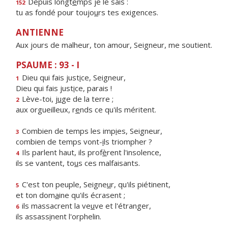
Depuis longt
e
mps je le sais :
152
tu as fondé pour toujo
u
rs tes exigences.
ANTIENNE
Aux jours de malheur, ton amour, Seigneur, me soutient.
PSAUME : 93 - I
Dieu qui fais just
i
ce, Seigneur,
1
Dieu qui fais just
i
ce, parais !
Lève-toi, j
u
ge de la terre ;
2
aux orgueilleux, r
e
nds ce qu'ils méritent.
Combien de temps les imp
i
es, Seigneur,
3
combien de temps vont-
i
ls triompher ?
Ils parlent haut, ils prof
è
rent l'insolence,
4
ils se vantent, to
u
s ces malfaisants.
C'est ton peuple, Seigne
u
r, qu'ils piétinent,
5
et ton dom
a
ine qu'ils écrasent ;
ils massacrent la ve
u
ve et l'étranger,
6
ils assass
i
nent l'orphelin.