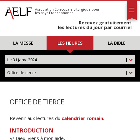
L'AELF
S'abonner
Association Épiscopale Liturgique
pour
les pays Francophones
Calendrier
Recevez gratuitement
Contact
les lectures du jour par courriel
LA MESSE
LES HEURES
LA BIBLE
Le
31 janv. 2024
|
Office de tierce
|
OFFICE DE TIERCE
Revenir aux lectures du
calendrier romain
.
INTRODUCTION
V/ Dieu, viens à mon aide,