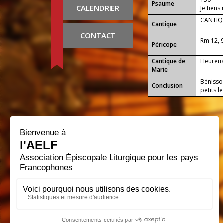
Psaume
CALENDRIER
Je tiens
CANTIQU
Cantique
CONTACT
Rm 12, 
Péricope
Cantique de
Heureux 
Marie
Bénisson
Conclusion
petits l