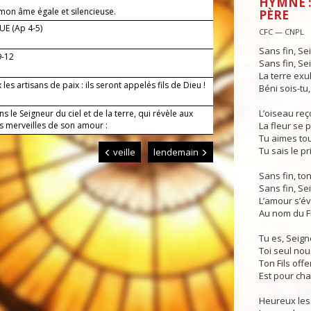
HYMNE :
 mon âme égale et silencieuse.
PÈRE
E (Ap 4-5)
CFC — CNPL
Sans fin, Se
9-12
Sans fin, Se
La terre exul
les artisans de paix : ils seront appelés fils de Dieu !
Béni sois-tu,
L’oiseau reço
s le Seigneur du ciel et de la terre, qui révèle aux
es merveilles de son amour :
La fleur se 
Tu aimes tou
Tu sais le p
veille
lendemain
Sans fin, to
Sans fin, Se
L’amour s’é
Au nom du Fi
Tu es, Seign
Toi seul nou
Ton Fils offe
Est pour cha
Heureux les