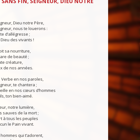
 SANS FIN, SEIGNEUR, DIEU NOTRE
igneur, Dieu notre Père,
igneur, nous te louerons :
te d’allégresse ;
 Dieu des vivants !
it sa nourriture,
pare de beauté ;
te créature,
rix de nos années.
n Verbe en nos paroles,
igneur, te chantera ;
veille en nos cœurs d’hommes
ls, ton bien-aimé.
eur, notre lumière,
s sauves de la mort ;
rt à tous les peuples
cun le Pain vivant.
 hommes qui t’adorent,