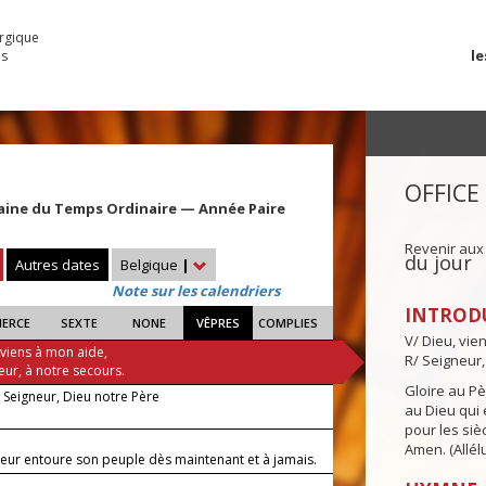
urgique
le
es
OFFICE
aine du Temps Ordinaire — Année Paire
Revenir aux
du jour
Autres dates
Belgique
|
Note sur les calendriers
INTROD
IERCE
SEXTE
NONE
VÊPRES
COMPLIES
V/ Dieu, vie
 viens à mon aide,
R/ Seigneur,
eur, à notre secours.
Gloire au Pèr
, Seigneur, Dieu notre Père
au Dieu qui e
pour les siè
Amen. (Allélu
neur entoure son peuple dès maintenant et à jamais.