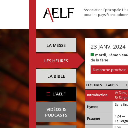
Association Épiscopale Lit
pour les pays Francophon
LA MESSE
23 JANV. 2024
mardi, 3ème Sem
de la férie
LES HEURES
Dimanche prochain
LA BIBLE
LECTURES
LAUDES
T
V/ Dieu,
L'AELF
Introduction
R/ Seign
Sans fin
...
Hymne
VIDÉOS &
PODCASTS
124 —
Psaume
Le Seig
130 —