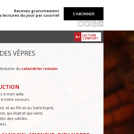
Recevez gratuitement
S'ABONNER
s lectures du jour par courriel
API
LECTURE
A+
CONFORT
 DES VÊPRES
 lectures du
calendrier romain
.
UCTION
ns à mon aide,
 à notre secours.
e, et au Fils et au Saint-Esprit,
st, qui était et qui vient,
cles des siècles.
ia.)