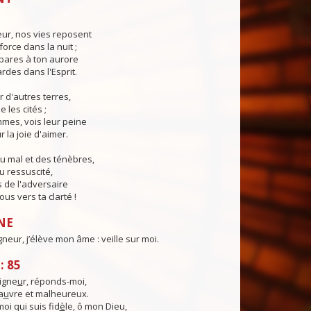
eur, nos vies reposent
force dans la nuit ;
pares à ton aurore
ardes dans l'Esprit.
r d'autres terres,
e les cités ;
mes, vois leur peine
 la joie d'aimer.
u mal et des ténèbres,
u ressuscité,
 de l'adversaire
us vers ta clarté !
NE
gneur, j’élève mon âme : veille sur moi.
: 85
igne
u
r, réponds-moi,
a
u
vre et malheureux.
moi qui suis fid
è
le, ô mon Dieu,