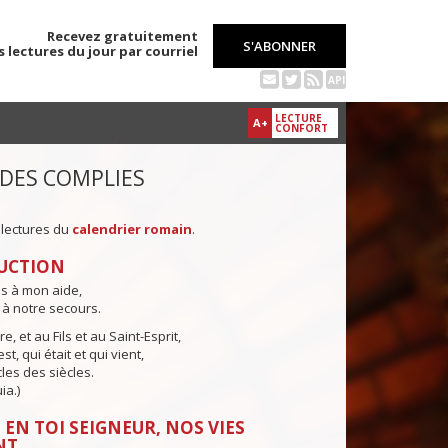
Recevez gratuitement
S'ABONNER
s lectures du jour par courriel
API
LECTURE
A+
CONFORT
 DES COMPLIES
 lectures du
calendrier romain
.
UCTION
ns à mon aide,
 à notre secours.
e, et au Fils et au Saint-Esprit,
st, qui était et qui vient,
cles des siècles.
ia.)
 EN TOI SEIGNEUR, NOS VIES
NT