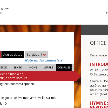
urgique
le
es
OFFICE
Autres dates
Belgique
|
Revenir aux
Note sur les calendriers
INTROD
IERCE
SEXTE
NONE
VÊPRES
COMPLIES
V/ Dieu, vie
 viens à mon aide,
R/ Seigneur,
eur, à notre secours.
Gloire au Pèr
eigneur, nos vies reposent
au Dieu qui e
pour les siè
Amen. (Allélu
, Seigneur, j’élève mon âme : veille sur moi.
HYMNE :
9b-10
REPOSE