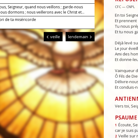
ous, Seigneur, quand nous veillons ; garde-nous
CFC — CNPL
us dormons ; nous veillerons avec le Christ et...
En toi Seign
bri de ta miséricorde
Et prennent 
Tu nous pré
Et tu nous g
veille
lendemain
Déjà levé su
Le jour éveill
Ami des hom
Et donne-leur
Vainqueur d
Ô Fils de Die
Délivre-nous
Et conduis-no
ANTIEN
Vers toi, Sei
PSAUME 
Écoute, Se
1
car je suis p
Veille sur 
2