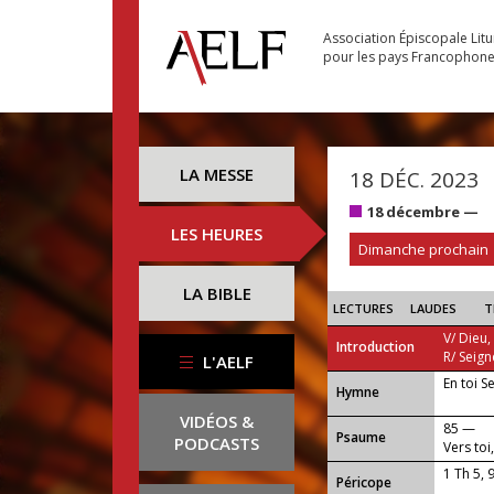
Association Épiscopale Lit
pour les pays Francophon
LA MESSE
18 DÉC. 2023
18 décembre —
LES HEURES
Dimanche prochain
LA BIBLE
LECTURES
LAUDES
T
V/ Dieu,
Introduction
R/ Seign
L'AELF
En toi S
...
Hymne
VIDÉOS &
85 —
Psaume
PODCASTS
Vers toi
1 Th 5, 
Péricope