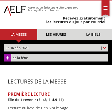
L'AELF
S'abonner
Association Épiscopale Liturgique
pour
les pays Francophones
Calendrier
Recevez gratuitement
Contact
les lectures du jour par courriel
LA MESSE
LES HEURES
LA BIBLE
Le
16 déc. 2023
|
de la férie
LECTURES DE LA MESSE
PREMIÈRE LECTURE
Élie doit revenir (Si 48, 1-4.9-11)
Lecture du livre de Ben Sira le Sage