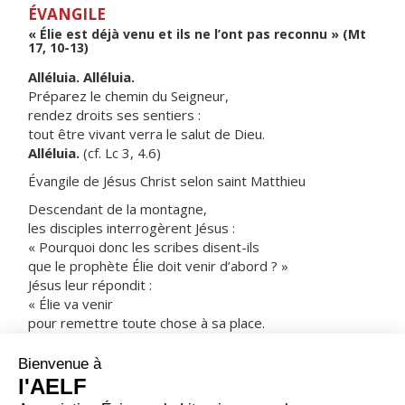
ÉVANGILE
« Élie est déjà venu et ils ne l’ont pas reconnu » (Mt
17, 10-13)
Alléluia. Alléluia.
Préparez le chemin du Seigneur,
rendez droits ses sentiers :
tout être vivant verra le salut de Dieu.
Alléluia.
(cf. Lc 3, 4.6)
Évangile de Jésus Christ selon saint Matthieu
Descendant de la montagne,
les disciples interrogèrent Jésus :
« Pourquoi donc les scribes disent-ils
que le prophète Élie doit venir d’abord ? »
Jésus leur répondit :
« Élie va venir
pour remettre toute chose à sa place.
Mais, je vous le déclare :
Élie est déjà venu ;
au lieu de le reconnaître,
ils lui ont fait tout ce qu’ils ont voulu.