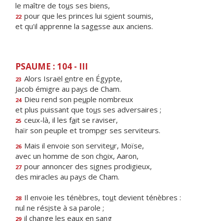
le maître de to
u
s ses biens,
pour que les princes lui s
o
ient soumis,
22
et qu'il apprenne la sag
e
sse aux anciens.
PSAUME : 104 - III
Alors Israël
e
ntre en Égypte,
23
Jacob émigre au pa
y
s de Cham.
Dieu rend son pe
u
ple nombreux
24
et plus puissant que to
u
s ses adversaires ;
ceux-là, il les f
a
it se raviser,
25
haïr son peuple et tromp
e
r ses serviteurs.
Mais il envoie son servite
u
r, Moïse,
26
avec un homme de son ch
o
ix, Aaron,
pour annoncer des s
i
gnes prodigieux,
27
des miracles au pa
y
s de Cham.
Il envoie les ténèbres, to
u
t devient ténèbres :
28
nul ne rés
i
ste à sa parole ;
il change les ea
u
x en sang
29