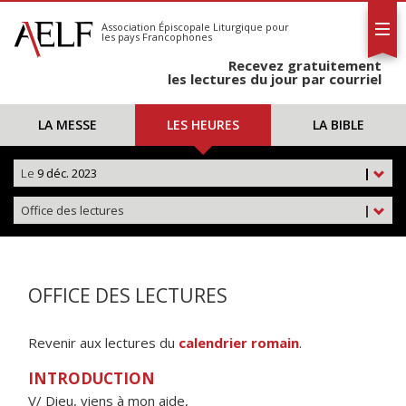
L'AELF
S'abonner
Association Épiscopale Liturgique
pour
les pays Francophones
Calendrier
Recevez gratuitement
Contact
les lectures du jour par courriel
LA MESSE
LES HEURES
LA BIBLE
Le
9 déc. 2023
|
Office des lectures
|
OFFICE DES LECTURES
Revenir aux lectures du
calendrier romain
.
INTRODUCTION
V/ Dieu, viens à mon aide,