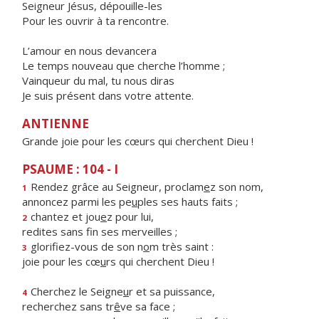
Seigneur Jésus, dépouille-les
Pour les ouvrir à ta rencontre.
L’amour en nous devancera
Le temps nouveau que cherche l’homme ;
Vainqueur du mal, tu nous diras
Je suis présent dans votre attente.
ANTIENNE
Grande joie pour les cœurs qui cherchent Dieu !
PSAUME : 104 - I
Rendez grâce au Seigneur, proclam
e
z son nom,
1
annoncez parmi les pe
u
ples ses hauts faits ;
chantez et jou
e
z pour lui,
2
redites sans f
n ses merveilles ;
glorifiez-vous de son n
o
m très saint :
3
joie pour les cœ
u
rs qui cherchent Dieu !
Cherchez le Seigne
u
r et sa puissance,
4
recherchez sans tr
ê
ve sa face ;