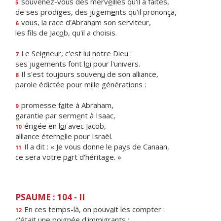
souvenez-vous des merv
e
illes qu'il a faites,
5
de ses prodiges, des jugem
e
nts qu'il prononça,
vous, la race d'Abrah
a
m son serviteur,
6
les fils de Jac
o
b, qu'il a choisis.
Le Seigneur, c'est lu
i
notre Dieu :
7
ses jugements font l
o
i pour l'univers.
Il s'est toujours souven
u
de son alliance,
8
parole édictée pour m
i
lle générations :
promesse f
a
ite à Abraham,
9
garantie par serm
e
nt à Isaac,
érigée en l
o
i avec Jacob,
10
alliance étern
e
lle pour Israël.
Il a dit : « Je vous donne le pa
y
s de Canaan,
11
ce sera votre p
a
rt d'héritage. »
PSAUME : 104 - II
En ces temps-là, on pouv
a
it les compter :
12
c'était une poign
é
e d'immigrants ;