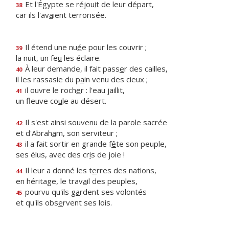
Et l'Égypte se réjou
i
t de leur départ,
38
car ils l'av
a
ient terrorisée.
Il étend une nu
é
e pour les couvrir ;
39
la nuit, un fe
u
les éclaire.
À leur demande, il fait pass
e
r des cailles,
40
il les rassasie du p
a
in venu des cieux ;
il ouvre le roch
e
r : l'eau jaillit,
41
un fleuve co
u
le au désert.
Il s'est ainsi souvenu de la par
o
le sacrée
42
et d'Abrah
a
m, son serviteur ;
il a fait sortir en grande f
ê
te son peuple,
43
ses élus, avec des cr
i
s de joie !
Il leur a donné les t
e
rres des nations,
44
en héritage, le trav
a
il des peuples,
pourvu qu'ils g
a
rdent ses volontés
45
et qu'ils obs
e
rvent ses lois.