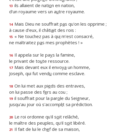
ils allaient de nati
o
n en nation,
13
d'un royaume vers un a
u
tre royaume.
Mais Dieu ne souffrait p
a
s qu'on les opprime ;
14
à cause d'eux, il châti
a
it des rois :
« Ne touchez pas à qu
i
m'est consacré,
15
ne maltraitez p
a
s mes prophètes ! »
Il appela sur le pa
y
s la famine,
16
le privant de to
u
te ressource.
Mais devant eux il envoy
a
un homme,
17
Joseph, qui fut vend
u
comme esclave.
On lui met aux pi
e
ds des entraves,
18
on lui passe des f
e
rs au cou ;
il souffrait pour la par
o
le du Seigneur,
19
jusqu'au jour où s'accompl
i
t sa prédiction.
Le roi ordonne qu'il s
o
it relâché,
20
le maître des peuples, qu'il s
o
it libéré.
Il fait de lui le ch
e
f de sa maison,
21