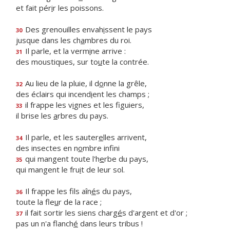
et fait pér
i
r les poissons.
Des grenouilles envah
i
ssent le pays
30
jusque dans les ch
a
mbres du roi.
Il parle, et la verm
i
ne arrive :
31
des moustiques, sur to
u
te la contrée.
Au lieu de la pluie, il d
o
nne la grêle,
32
des éclairs qui incend
i
ent les champs ;
il frappe les v
i
gnes et les figuiers,
33
il brise les
a
rbres du pays.
Il parle, et les sauter
e
lles arrivent,
34
des insectes en n
o
mbre infini
qui mangent toute l'h
e
rbe du pays,
35
qui mangent le fru
i
t de leur sol.
Il frappe les fils aîn
é
s du pays,
36
toute la fle
u
r de la race ;
il fait sortir les siens charg
é
s d'argent et d'or ;
37
pas un n'a flanch
é
dans leurs tribus !