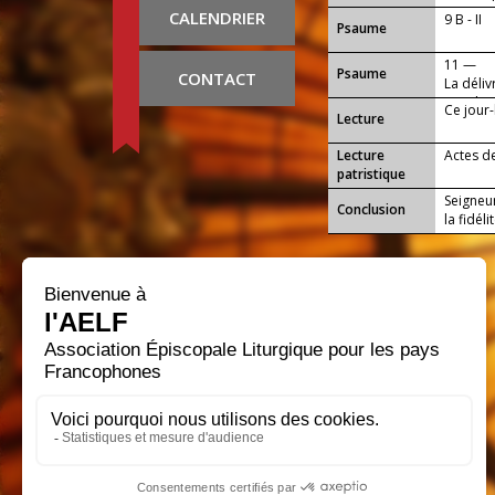
CALENDRIER
9 B - II
Psaume
11 —
Psaume
CONTACT
La déliv
paroles
Ce jour-
Lecture
Lecture
Actes d
patristique
Seigneur
Conclusion
la fidéli