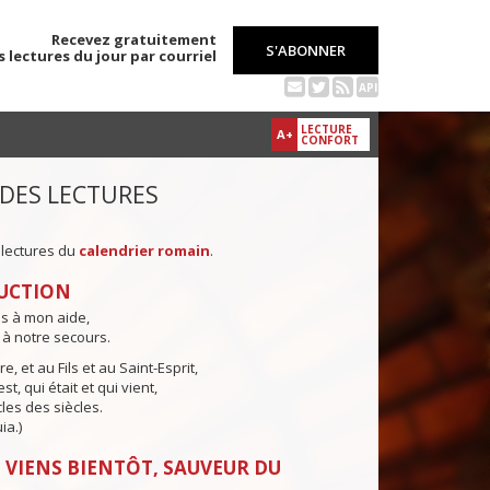
Recevez gratuitement
S'ABONNER
s lectures du jour par courriel
API
LECTURE
A+
CONFORT
 DES LECTURES
 lectures du
calendrier romain
.
UCTION
ns à mon aide,
 à notre secours.
e, et au Fils et au Saint-Esprit,
st, qui était et qui vient,
cles des siècles.
ia.)
 VIENS BIENTÔT, SAUVEUR DU