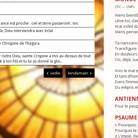
CFC — CNPL
Viens bient
Lève-toi, cla
rance est proche : ciel et terre passeront ; tes
Vrai soleil 
, Seigneur, ne passeront pas.
là, Dieu interviendra avec éclat
Viens percer
Ta naissance
e Chrispine de Thagura
Transfigure
En douleurs
 notre Dieu, sainte Crispine a mis au-dessus de tout
Où, déjà, sur
té à ton Fils et tu lui as donné la gloi...
Vois le mal 
veille
lendemain
Et tant d’h
Dans l’imm
Du mépris et
ANTIEN
Pour le peup
PSAUME : 
Pourquoi, 
1
Pourquoi te
L'impie, d
2