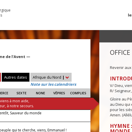
urgique
le
es
OFFICE
ne de l'Avent —
Revenir aux
Autres dates
Afrique du Nord
|
INTROD
Note sur les calendriers
V/ Dieu, vie
R/ Seigneur,
IERCE
SEXTE
NONE
VÊPRES
COMPLIES
Gloire au Pèr
 viens à mon aide,
au Dieu qui e
eur, à notre secours.
pour les siè
ientôt, Sauveur du monde
Amen. (Allélu
—
HYMNE :
peuple qui te cherche, viens, Emmanuel !
MONDE