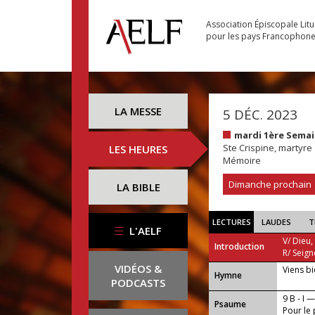
Association Épiscopale Lit
pour les pays Francophon
LA MESSE
5 DÉC. 2023
mardi 1ère Semai
Ste Crispine, martyre
LES HEURES
Mémoire
Dimanche prochain
LA BIBLE
LECTURES
LAUDES
T
L'AELF
V/ Dieu,
Introduction
R/ Seign
VIDÉOS &
Viens b
...
Hymne
PODCASTS
9 B - I 
Psaume
Pour le 