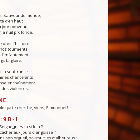
ôt, Sauveur du monde,
rté d’en haut ;
du jour nouveau,
 la nuit profonde.
 dans l’histoire
 nos tourments
 d’enfantement
git ta gloire.
et la souffrance
ommes chancelants
ense enchaînement
 des violences.
NE
le qui te cherche, viens, Emmanuel !
9 B - I
Seigne
u
r, es-tu si loin ?
 cach
e
r aux jours d'angoisse ?
ans son orgueil, poursu
i
t les malheureux :