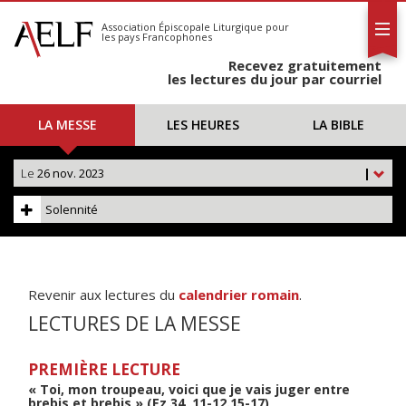
L'AELF
S'abonner
Association Épiscopale Liturgique
pour
les pays Francophones
Calendrier
Recevez gratuitement
Contact
les lectures du jour par courriel
LA MESSE
LES HEURES
LA BIBLE
Le
26 nov. 2023
|
Solennité
Revenir aux lectures du
calendrier romain
.
LECTURES DE LA MESSE
PREMIÈRE LECTURE
« Toi, mon troupeau, voici que je vais juger entre
brebis et brebis » (Ez 34, 11-12.15-17)